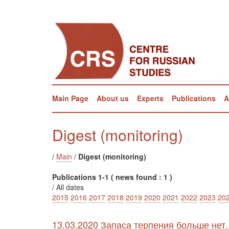
Main Page
About us
Experts
Publications
A
Digest (monitoring)
/
Main
/
Digest (monitoring)
Publications 1-1 ( news found : 1 )
/ All dates
2015
2016
2017
2018
2019
2020
2021
2022
2023
20
13.03.2020 Запаса терпения больше нет.