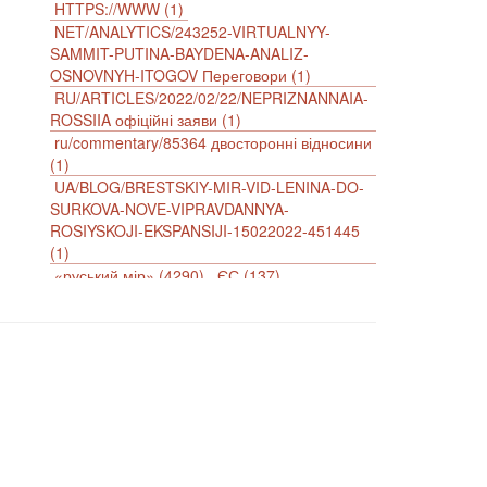
HTTPS://WWW (1)
NET/ANALYTICS/243252-VIRTUALNYY-
SAMMIT-PUTINA-BAYDENA-ANALIZ-
OSNOVNYH-ITOGOV Переговори (1)
RU/ARTICLES/2022/02/22/NEPRIZNANNAIA-
ROSSIIA офіційні заяви (1)
ru/commentary/85364 двосторонні відносини
(1)
UA/BLOG/BRESTSKIY-MIR-VID-LENINA-DO-
SURKOVA-NOVE-VIPRAVDANNYA-
ROSIYSKOJI-EKSPANSIJI-15022022-451445
(1)
«руський мір» (4290)
ЄС (137)
імперіалізм (38)
інформаційна безпека (2)
інформаційна війна (3847)
інформаційна політика (903)
інцидент (1246)
іслам (510)
історія (4811)
агресія (2)
антиамериканізм (1188)
антисемітизм (1)
АРК (7225)
Афганістан (14)
біженці (126)
Білорусь (111)
безпека (2)
безробіття (295)
бюджет (1557)