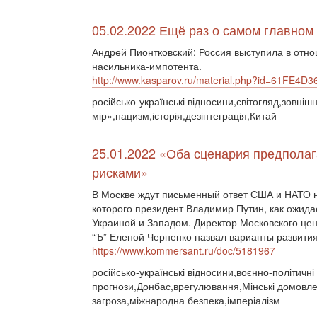
05.02.2022 Ещё раз о самом главном
Андрей Пионтковский: Россия выступила в отн
насильника-импотента.
http://www.kasparov.ru/material.php?id=61FE4
російсько-українські відносини,світогляд,зовні
мір»,нацизм,історія,дезінтеграція,Китай
25.01.2022 «Оба сценария предпола
рисками»
В Москве ждут письменный ответ США и НАТО н
которого президент Владимир Путин, как ожид
Украиной и Западом. Директор Московского це
“Ъ” Еленой Черненко назвал варианты развития
https://www.kommersant.ru/doc/5181967
російсько-українські відносини,воєнно-політичн
прогнози,Донбас,врегулювання,Мінські домовле
загроза,міжнародна безпека,імперіалізм