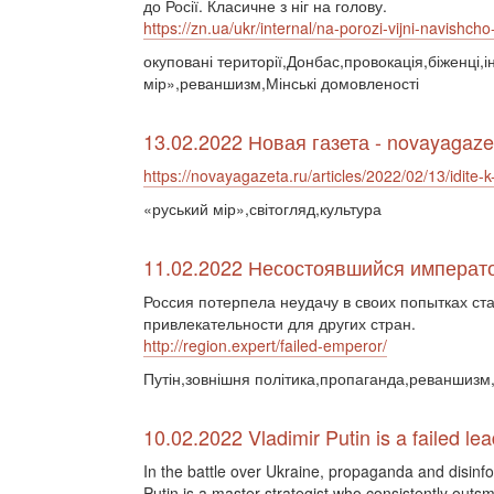
до Росії. Класичне з ніг на голову.
https://zn.ua/ukr/internal/na-porozi-vijni-navishcho-r
окуповані території,Донбас,провокація,біженці
мір»,реваншизм,Мінські домовленості
13.02.2022 Новая газета - novayagaze
https://novayagazeta.ru/articles/2022/02/13/idite-
«руський мір»,світогляд,культура
11.02.2022 Несостоявшийся императ
Россия потерпела неудачу в своих попытках ст
привлекательности для других стран.
http://region.expert/failed-emperor/
Путін,зовнішня політика,пропаганда,реваншизм,
10.02.2022 Vladimir Putin is a failed le
In the battle over Ukraine, propaganda and disinfor
Putin is a master strategist who consistently outsm