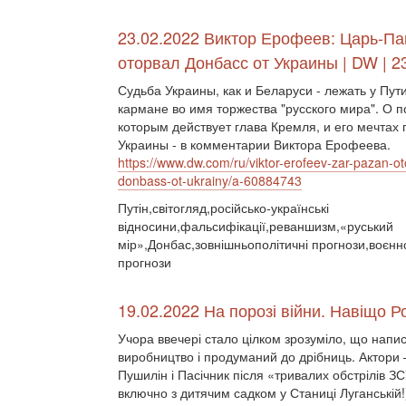
23.02.2022 Виктор Ерофеев: Царь-Па
оторвал Донбасс от Украины | DW | 2
Судьба Украины, как и Беларуси - лежать у Пут
кармане во имя торжества "русского мира". О п
которым действует глава Кремля, и его мечтах 
Украины - в комментарии Виктора Ерофеева.
https://www.dw.com/ru/viktor-erofeev-zar-pazan-ot
donbass-ot-ukrainy/a-60884743
Путін,світогляд,російсько-українські
відносини,фальсифікації,реваншизм,«руський
мір»,Донбас,зовнішньополітичні прогнози,воєнно
прогнози
19.02.2022 На порозі війни. Навіщо 
Учора ввечері стало цілком зрозуміло, що напи
виробництво і продуманий до дрібниць. Актори 
Пушилін і Пасічник після «тривалих обстрілів ЗС
включно з дитячим садком у Станиці Луганській!