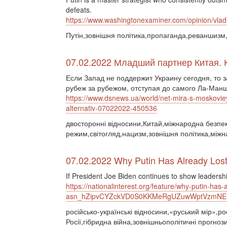
defeats.
https://www.washingtonexaminer.com/opinion/vladim
Путін,зовнішня політика,пропаганда,реваншизм,
07.02.2022 Младший партнер Китая. 
Если Запад не поддержит Украину сегодня, то з
рубеж за рубежом, отступая до самого Ла-Ман
https://www.dsnews.ua/world/net-mira-s-moskovi
alternativ-07022022-450536
двосторонні відносини,Китай,міжнародна безпек
режим,світогляд,нацизм,зовнішня політика,міжна
07.02.2022 Why Putin Has Already Lost
If President Joe Biden continues to show leadersh
https://nationalinterest.org/feature/why-putin-ha
asn_hZipvCYZckVD0S0KKMeRgUZuwWptVzmNE
російсько-українські відносини,«руський мір»,ро
Росії,гібридна війна,зовнішньополітичні прогноз