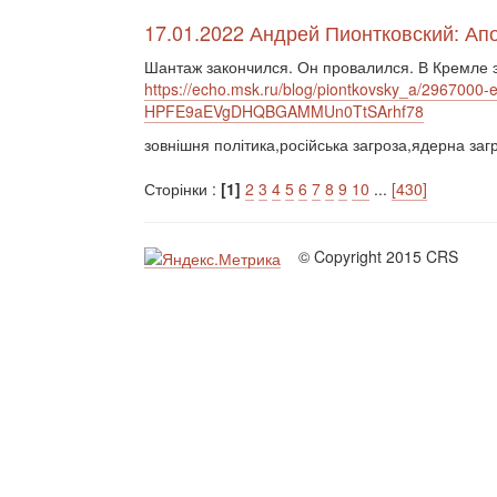
17.01.2022 Андрей Пионтковский: Ап
Шантаж закончился. Он провалился. В Кремле
https://echo.msk.ru/blog/piontkovsky_a/2967
HPFE9aEVgDHQBGAMMUn0TtSArhf78
зовнішня політика,російська загроза,ядерна за
Сторінки :
[1]
2
3
4
5
6
7
8
9
10
...
[430]
© Copyright 2015 CRS