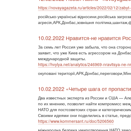
https://novayagazeta.ru/articles/2022/02/12/zabyt
російсько-українські відносини,російська загроз
агресія,АРК,Донбас,зовнішня політика,шантаж,
10.02.2022 Нравится-не нравится Ро
За семь лет Россия уже забыла, что она сторон
заявит, что уже Киев есть агрессором на Донба
международной защиты.
https://hvylya.net/analytics/246969-nravitsya-ne-
окуповані території,АРК,Донбас,переговори,Мін
10.02.2022 «Четыре шага от пропасти
Два известных эксперта из России и США — Ал
по их мнению, позволит найти компромисс меж
НАТО для постсоветских стран и категорически
Своими идеями они поделились в статье, предо
https://www.kommersant.ru/doc/5206560
міжнародна безпека,умиротворення,НАТО,замо