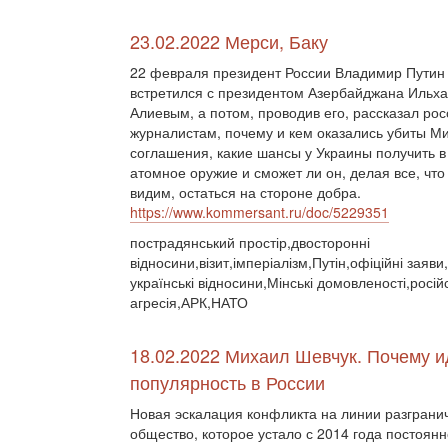
23.02.2022 Мерси, Баку
22 февраля президент России Владимир Путин
встретился с президентом Азербайджана Ильх
Алиевым, а потом, проводив его, рассказал ро
журналистам, почему и кем оказались убиты М
соглашения, какие шансы у Украины получить в
атомное оружие и сможет ли он, делая все, что
видим, остаться на стороне добра.
https://www.kommersant.ru/doc/5229351
пострадянський простір,двосторонні
відносини,візит,імперіалізм,Путін,офіційні заяви
українські відносини,Мінські домовленості,росій
агресія,АРК,НАТО
18.02.2022 Михаил Шевчук. Почему и
популярность в России
Новая эскалация конфликта на линии разграни
общество, которое устало с 2014 года постоян