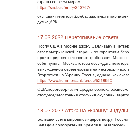
страны со всем миром.
https://snob.ru/entry/240767/
окуповані території,Донбас,діяльність парламе
думка,АРК
17.02.2022 Перетягивание ответа
Послу США в Москве Джону Салливану в четвер
ответ американской стороны по гарантиям безо
проигнорировал ключевые требования Москвы, 
себя пункты. Москва готова обсуждать некотор
вынужденной отреагировать на несговорчивост
Вторгаться на Украину Россия, однако, как сказ
https://www.kommersant.ru/doc/5218953
США,переговори,міжнародна безпека,російсько-у
стосунки,загострення стосунків,окуповані терит
13.02.2022 Атака на Украину: индуль
Большая суета мировых лидеров вокруг Росси
Западом приобретения Кремля в Незалежной.