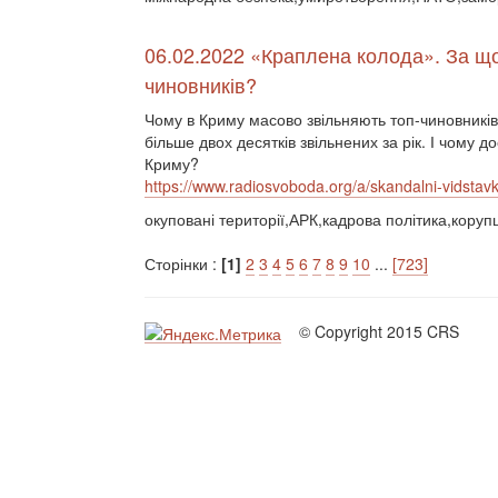
06.02.2022 «Краплена колода». За щ
чиновників?
Чому в Криму масово звільняють топ-чиновників
більше двох десятків звільнених за рік. І чому
Криму?
https://www.radiosvoboda.org/a/skandalni-vidsta
окуповані території,АРК,кадрова політика,коруп
Сторінки :
[1]
2
3
4
5
6
7
8
9
10
...
[723]
© Copyright 2015 CRS