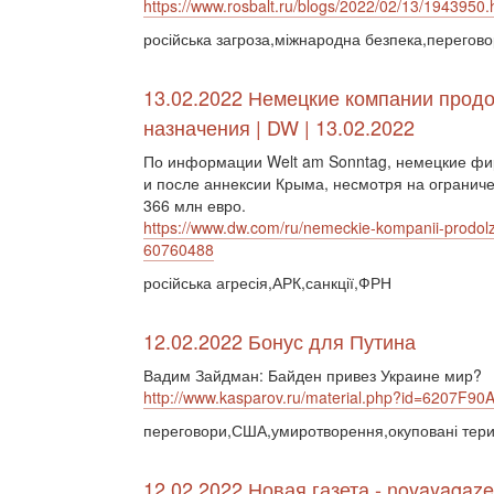
https://www.rosbalt.ru/blogs/2022/02/13/1943950.
російська загроза,міжнародна безпека,перегов
13.02.2022 Немецкие компании прод
назначения | DW | 13.02.2022
По информации Welt am Sonntag, немецкие фи
и после аннексии Крыма, несмотря на ограничен
366 млн евро.
https://www.dw.com/ru/nemeckie-kompanii-prodolzh
60760488
російська агресія,АРК,санкції,ФРН
12.02.2022 Бонус для Путина
Вадим Зайдман: Байден привез Украине мир?
http://www.kasparov.ru/material.php?id=6207F
переговори,США,умиротворення,окуповані терито
12.02.2022 Новая газета - novayagaze