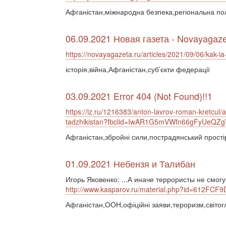
Афганістан,міжнародна безпека,регіональна по
06.09.2021 Новая газета - Novayagaze
https://novayagazeta.ru/articles/2021/09/06/kak-i
історія,війна,Афганістан,суб’єкти федерації
03.09.2021 Error 404 (Not Found)!!1
https://iz.ru/1216383/anton-lavrov-roman-kretcul/
tadzhikistan?fbclid=IwAR1G5mVWfn66gFyUeQ
Афганістан,збройні сили,пострадянський прості
01.09.2021 Небензя и Талибан
Игорь Яковенко: ...А иначе террористы не смогу
http://www.kasparov.ru/material.php?id=612FCF
Афганістан,ООН,офіційні заяви,тероризм,світог