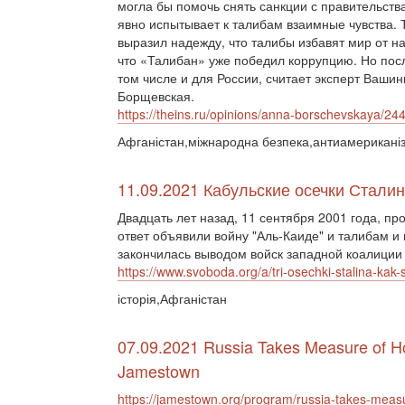
могла бы помочь снять санкции с правительств
явно испытывает к талибам взаимные чувства.
выразил надежду, что талибы избавят мир от н
что «Талибан» уже победил коррупцию. Но пос
том числе и для России, считает эксперт Ваши
Борщевская.
https://theins.ru/opinions/anna-borschevskaya/24
Афганістан,міжнародна безпека,антиамериканіз
11.09.2021 Кабульские осечки Стали
Двадцать лет назад, 11 сентября 2001 года, п
ответ объявили войну "Аль-Каиде" и талибам и 
закончилась выводом войск западной коалиции и
https://www.svoboda.org/a/tri-osechki-stalina-kak
історія,Афганістан
07.09.2021 Russia Takes Measure of Ho
Jamestown
https://jamestown.org/program/russia-takes-meas