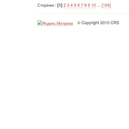
Сторінки :
[1]
2
3
4
5
6
7
8
9
10
...
[104]
© Copyright 2015 CRS