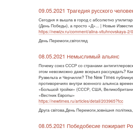
09.05.2021 Трагедия русского человек
Сегодня я вышла в город с абсолютно утилита
(День Победы), а просто «Д»... | Новые Извести
https://newizv.ru/comment/alina-vituhnovskaya-2
День Перемоги,світогляд
08.05.2021 Немыслимый альянс
Почему союз СССР со странами антигитлеровско
этом невозможно даже всерьез рассуждать? Ка
Рузвельта и Черчилля? The New Times публи
противоречиях внутри военного альянса време
«Большой тройки» (СССР, США, Великобритания
«Вестник Европы»
https://newtimes.ru/articles/detail/203965?fcc
Друга світова,День Перемоги,зовнішня політика,
08.05.2021 Победобесие пожирает Р