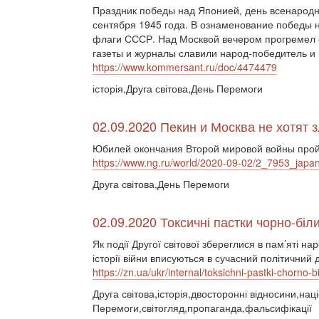
Праздник победы над Японией, день всенародн
сентября 1945 года. В ознаменование победы
флаги СССР. Над Москвой вечером прогремел с
газеты и журналы славили народ-победитель и
https://www.kommersant.ru/doc/4474479
історія,Друга світова,День Перемоги
02.09.2020 Пекин и Москва не хотят 
Юбилей окончания Второй мировой войны пройд
https://www.ng.ru/world/2020-09-02/2_7953_japan
Друга світова,День Перемоги
02.09.2020 Токсичні пастки чорно-біли
Як події Другої світової збереглися в пам’яті нар
історії війни вписуються в сучасний політичний ди
https://zn.ua/ukr/internal/toksichni-pastki-chorno-bil
Друга світова,історія,двосторонні відносини,на
Перемоги,світогляд,пропаганда,фальсифікації