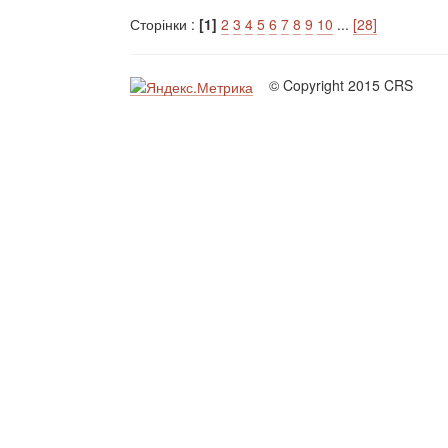
Сторінки :
[1]
2
3
4
5
6
7
8
9
10
...
[28]
© Copyright 2015 CRS