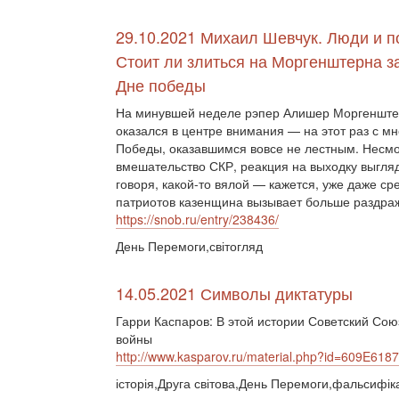
29.10.2021 Михаил Шевчук. Люди и п
Стоит ли злиться на Моргенштерна з
Дне победы
На минувшей неделе рэпер Алишер Моргенште
оказался в центре внимания — на этот раз с м
Победы, оказавшимся вовсе не лестным. Несмо
вмешательство СКР, реакция на выходку выгляд
говоря, какой-то вялой — кажется, уже даже ср
патриотов казенщина вызывает больше раздра
https://snob.ru/entry/238436/
День Перемоги,світогляд
14.05.2021 Символы диктатуры
Гарри Каспаров: В этой истории Советский Со
войны
http://www.kasparov.ru/material.php?id=609E61
історія,Друга світова,День Перемоги,фальсифік