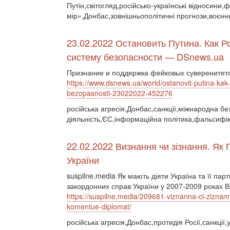
Путін,світогляд,російсько-українські відносини
мір»,Донбас,зовнішньополітичні прогнози,воєнн
23.02.2022 Остановить Путина. Как 
систему безопасности — DSnews.ua
Признание и поддержка фейковых суверенитето
https://www.dsnews.ua/world/ostanovit-putina-ka
bezopasnosti-23022022-452276
російська агресія,Донбас,санкції,міжнародна бе
діяльність,ЄС,інформаційна політика,фальсифік
22.02.2022 Визнання чи зізнання. Як 
України
suspilne.media Як мають діяти Україна та її пар
закордонних справ України у 2007-2009 роках 
https://suspilne.media/209681-viznanna-ci-ziznann
komentue-diplomat/
російська агресія,Донбас,протидія Росії,санкції,