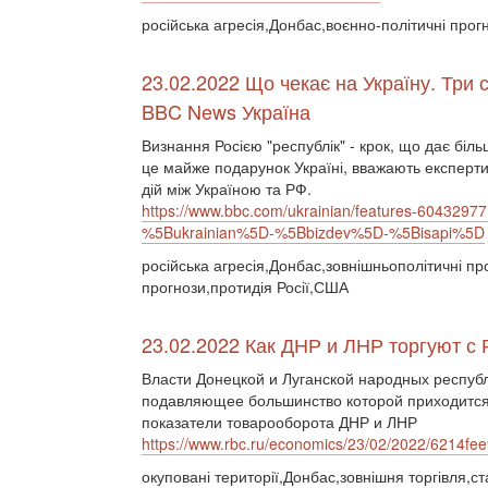
російська агресія,Донбас,воєнно-політичні прог
23.02.2022 Що чекає на Україну. Три 
BBC News Україна
Визнання Росією "республік" - крок, що дає біль
це майже подарунок Україні, вважають експерти,
дій між Україною та РФ.
https://www.bbc.com/ukrainian/features-6043
%5Bukrainian%5D-%5Bbizdev%5D-%5Bisapi%5D
російська агресія,Донбас,зовнішньополітичні пр
прогнози,протидія Росії,США
23.02.2022 Как ДНР и ЛНР торгуют с 
Власти Донецкой и Луганской народных респуб
подавляющее большинство которой приходится
показатели товарооборота ДНР и ЛНР
https://www.rbc.ru/economics/23/02/2022/6214f
окуповані території,Донбас,зовнішня торгівля,ст