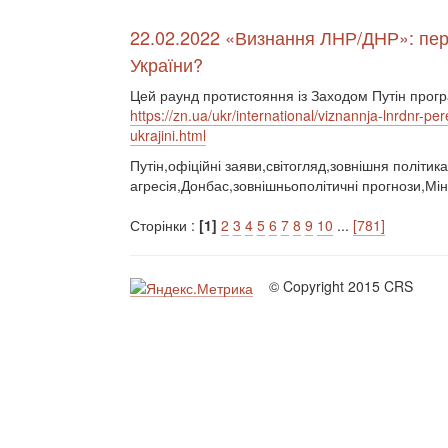
22.02.2022 «Визнання ЛНР/ДНР»: пере
України?
Цей раунд протистояння із Заходом Путін прогр
https://zn.ua/ukr/international/viznannja-lnrdnr-p
ukrajini.html
Путін,офіційні заяви,світогляд,зовнішня політика
агресія,Донбас,зовнішньополітичні прогнози,Мін
Сторінки :
[1]
2
3
4
5
6
7
8
9
10
...
[781]
© Copyright 2015 CRS