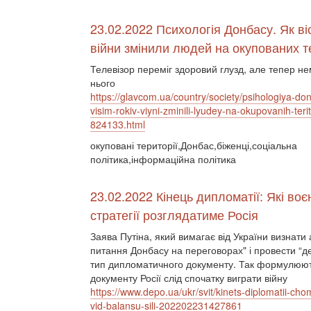
23.02.2022 Психологія Донбасу. Як віс
війни змінили людей на окупованих т
Телевізор переміг здоровий глузд, але тепер не
нього
https://glavcom.ua/country/society/psihologiya-do
visim-rokiv-viyni-zminili-lyudey-na-okupovanih-terito
824133.html
окуповані території,Донбас,біженці,соціальна
політика,інформаційна політика
23.02.2022 Кінець дипломатії: Які воє
стратегії розглядатиме Росія
Заява Путіна, який вимагає від України визнати
питання Донбасу на переговорах" і провести “д
тип дипломатичного документу. Так формулюють
документу Росії слід спочатку виграти війну
https://www.depo.ua/ukr/svit/kinets-diplomatii-cho
vid-balansu-sili-202202231427861