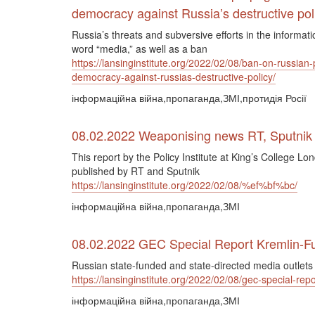
democracy against Russia’s destructive pol
Russia’s threats and subversive efforts in the informa
word “media,” as well as a ban
https://lansinginstitute.org/2022/02/08/ban-on-russi
democracy-against-russias-destructive-policy/
інформаційна війна,пропаганда,ЗМІ,протидія Росії
08.02.2022 Weaponising news RT, Sputnik a
This report by the Policy Institute at King’s College 
published by RT and Sputnik
https://lansinginstitute.org/2022/02/08/%ef%bf%bc/
інформаційна війна,пропаганда,ЗМІ
08.02.2022 GEC Special Report Kremlin-Fu
Russian state-funded and state-directed media outlets
https://lansinginstitute.org/2022/02/08/gec-special-r
інформаційна війна,пропаганда,ЗМІ