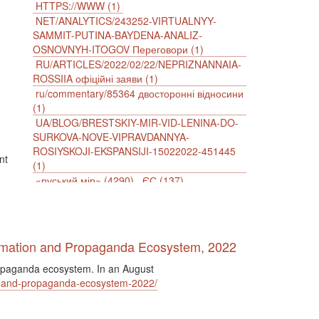
HTTPS://WWW (1)
NET/ANALYTICS/243252-VIRTUALNYY-
SAMMIT-PUTINA-BAYDENA-ANALIZ-
OSNOVNYH-ITOGOV Переговори (1)
RU/ARTICLES/2022/02/22/NEPRIZNANNAIA-
ROSSIIA офіційні заяви (1)
ru/commentary/85364 двосторонні відносини
(1)
UA/BLOG/BRESTSKIY-MIR-VID-LENINA-DO-
SURKOVA-NOVE-VIPRAVDANNYA-
ROSIYSKOJI-EKSPANSIJI-15022022-451445
nt
(1)
«руський мір» (4290)
ЄС (137)
імперіалізм (38)
інформаційна безпека (2)
інформаційна війна (3847)
інформаційна політика (903)
інцидент (1246)
іслам (510)
історія (4811)
ormation and Propaganda Ecosystem, 2022
агресія (2)
антиамериканізм (1188)
propaganda ecosystem. In an August
антисемітизм (1)
АРК (7225)
tion-and-propaganda-ecosystem-2022/
Афганістан (14)
біженці (126)
Білорусь (111)
безпека (2)
безробіття (295)
бюджет (1557)