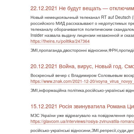
22.12.2021 Не будут вещать — отключим
Новый немецкоязычный телеканал RT auf Deutsch (
российского МИД рассказывают о недопустимых пре
телеканалу оборачивается политическим скандалом
Insider назвала выдачу лицензии незаконной и ска
https://theins.ru/politika/247364
ЗМІ,пропаганда,двосторонні відносини,ФРН,протидія
20.12.2021 Война, вирус, Новый год. С
Воскресный вечер с Владимиром Соловьевым воскре
https://www.znak.com/2021-12-20/voyna_virus_novy
ЗМІ,інформаційна політика,російсько-українські від
15.12.2021 Росія звинуватила Романа Ци
МЗС України уже відреагувало на повідомлення про
https://glavcom.ua/interviews/rosiya-zvinuvatila-rom
російсько-українські відносини,ЗМІ,репресії,суди,де