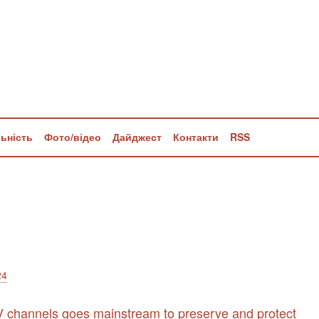
льність
Фото/відео
Дайджест
Контакти
RSS
24
 channels goes mainstream to preserve and protect