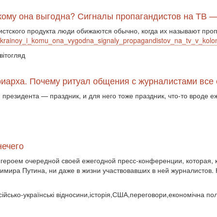
и кому она выгодна? Сигналы пропагандистов на ТВ 
истского продукта люди обижаются обычно, когда их называют про
_ukrainoy_i_komu_ona_vygodna_signaly_propagandistov_na_tv_v_kol
вітогляд
риарха. Почему ритуал общения с журналистами все
резидента — праздник, и для него тоже праздник, что-то вроде еж
нечего
героем очередной своей ежегодной пресс-конференции, которая, к
димира Путина, ни даже в жизни участвовавших в ней журналистов
сійсько-українські відносини,історія,США,переговори,економічна по