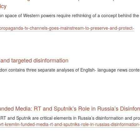
icy
tion space of Western powers require rethinking of a concept behind the
an-propaganda-tv-channels-goes-mainstream-to-preserve-and-protect-
nd targeted disinformation
London contains three separate analyses of English- language news conte
nded Media: RT and Sputnik’s Role in Russia’s Disinf
 RT and Sputnik are critical elements in Russia’s disinformation and 
eport-kremlin-funded-media-rt-and-sputniks-role-in-russias-disinforma