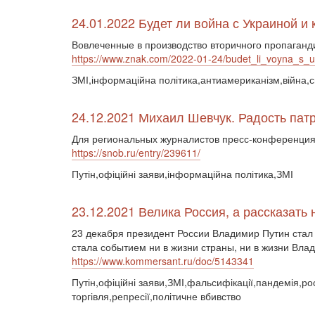
24.01.2022 Будет ли война с Украиной 
Вовлеченные в производство вторичного пропаганд
https://www.znak.com/2022-01-24/budet_li_voyna_s
ЗМІ,інформаційна політика,антиамериканізм,війна,с
24.12.2021 Михаил Шевчук. Радость пат
Для региональных журналистов пресс-конференция п
https://snob.ru/entry/239611/
Путін,офіційні заяви,інформаційна політика,ЗМІ
23.12.2021 Велика Россия, а рассказать 
23 декабря президент России Владимир Путин стал 
стала событием ни в жизни страны, ни в жизни Вла
https://www.kommersant.ru/doc/5143341
Путін,офіційні заяви,ЗМІ,фальсифікації,пандемія,ро
торгівля,репресії,політичне вбивство