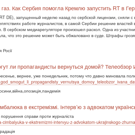
 газ. Как Сербия помогла Кремлю запустить RT в Ге
RT DE), запущенный неделю назад по сербской лицензии, сняли с 
пятствиях работе журналистов, в самой Сербии решение властей
. В сербском медиарегуляторе произошел раскол. Одна из участни
зала, что это решение может быть обжаловано в суде. Штрафы грозя
 Росії
могут ли пропагандисты вернуться домой? Телеобзор
сенье, вернее, уже понедельник, потому что давно миновала пол
y_god_smogut_li_propagandisty_vernutsya_domoy_teleobzor_ivana_d
носини,війна,опозиція,пандемія
мбалюка в екстремізмі. Інтерв’ю з адвокатом українс
 порушення справи проти журналіста
ana-cimbalyuka-v-ekstremizmi-intervyu-z-advokatom-ukrajinskogo-zhurna
градація