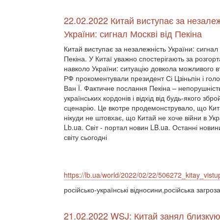
22.02.2022 Китай виступає за незалеж
України: сигнал Москві від Пекіна
Китай виступає за незалежність України: сигнал 
Пекіна. У Китаї уважно спостерігають за розгор
навколо України: ситуацію довкола можливого 
РФ прокоментували президент Сі Цзіньпін і го
Ван Ї. Фактичне послання Пекіна – непорушніст
українських кордонів і відхід від будь-якого збро
сценарію. Це вкотре продемонструвало, що Кит
нікуди не штовхає, що Китай не хоче війни в Укра
Lb.ua. Світ - портал новин LB.ua. Останні новин
світу сьогодні
https://lb.ua/world/2022/02/22/506272_kitay_vistu
російсько-українські відносини,російська загроз
21.02.2022 WSJ: Китай занял близку