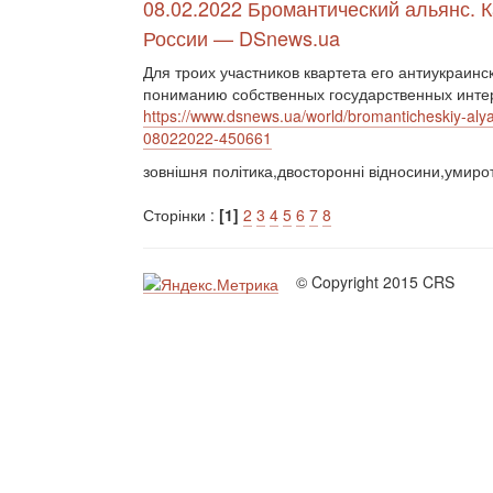
08.02.2022 Бромантический альянс. 
России — DSnews.ua
Для троих участников квартета его антиукраинс
пониманию собственных государственных инт
https://www.dsnews.ua/world/bromanticheskiy-alya
08022022-450661
зовнішня політика,двосторонні відносини,умир
Сторінки :
[1]
2
3
4
5
6
7
8
© Copyright 2015 CRS