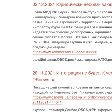
02.12.2021 Юридически необязываю
Глава МИД РФ Сергей Лавров выступил с грозн
«кошмарному» сценарию военного противостоян
размещения на европейской территории америк
инфраструктуры НАТО к границам РФ и военная
надеется при помощи долгосрочных, юридическ
сейчас готовят в Москве. Эта тема, как ожидае
РФ и США Владимира Путина и Джо Байдена, ко
следующей недели.
https://www.kommersant.ru/doc/5103330
офіційні заяви,ОБСЄ,російська загроза,НАТО,ро
28.11.2021 Интеграции не будет. К 
DSnews.ua
Пока донецкий гауляйтер Кремля пытается опра
наводкой по Пушилину бьет "тяжелая артиллери
https://www.dsnews.ua/nedelya_v_ordlo/preventivn
28112021-444041
окуповані території,Донбас,ОБСЄ,ФРН,інформац