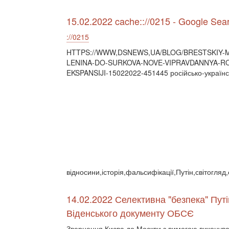
15.02.2022 cache:://0215 - Google Sea
://0215
HTTPS://WWW,DSNEWS,UA/BLOG/BRESTSKIY-M
LENINA-DO-SURKOVA-NOVE-VIPRAVDANNYA-RO
EKSPANSIJI-15022022-451445 російсько-українс
відносини,історія,фальсифікації,Путін,світогля
14.02.2022 Селективна "безпека" Пут
Віденського документу ОБСЄ
Звернення Києва до Москви з вимогою виконува