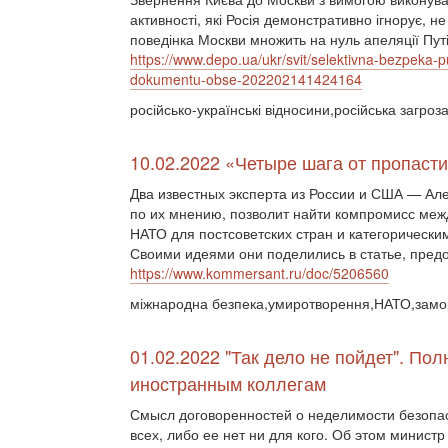
активності, які Росія демонстративно ігнорує,
поведінка Москви множить на нуль апеляції Путі
https://www.depo.ua/ukr/svit/selektivna-bezpeka-
dokumentu-obse-202202141424164
російсько-українські відносини,російська загро
10.02.2022 «Четыре шага от пропасти
Два известных эксперта из России и США — Ал
по их мнению, позволит найти компромисс меж
НАТО для постсоветских стран и категорически
Своими идеями они поделились в статье, предо
https://www.kommersant.ru/doc/5206560
міжнародна безпека,умиротворення,НАТО,замо
01.02.2022 "Так дело не пойдет". По
иностранным коллегам
Смысл договоренностей о неделимости безопасн
всех, либо ее нет ни для кого. Об этом минист