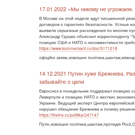
17.01.2022 «Мы никому не угрожаем
В Москве на этой неделе ждут письменной ре
договоров о гарантиях безопасности. Устные к
выявили серьезные расхождения по многим пу
Александр Грушко объяснил корреспонденту “Ъ
позицию США и НАТО о несовместимости требо
https://www.kommersant.ru/doc/5171218
офіційні заяви,зовнішня політика,шантаж,між
14.12.2021 Путин хуже Брежнева. Раз
забывайте о цели
Евросоюз в понедельник поддержал позицию с
Ливерпуле и позицию НАТО о жестких экономич
Украине. Ведущий эксперт Центра европейской 
нарушил обещания Брежнева и почему решения
https://theins.ru/politika/247147
Путін,зовнішня політика,шантаж,протидія Росії