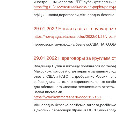
иностранным коллегам. "РГ" публикует полный 
https://rg.ru/2022/02/01/tak-delo-ne-pojdet-polnyj
офіційні заяви,переговори,міжнародна безпека
29.01.2022 Новая газета - novayagaze
https://novayagazeta.ru/articles/2022/01/29/v-ozh
переговори,міжнародна безпека,США,НАТО,ОБСЄ
29.01.2022 Переговоры за круглым с
Владимир Путин в пятницу пообщался по теле
Макроном, который стал первым западным лид
ответы США и НАТО на требование России по г
собеседника на то, что «принципиальные озабо
для обещанного «военно-технического ответа»
Запад письмами.
https://www.kommersant.ru/doc/5192150
міжнародна безпека,російська загроза,російсько
відносини,переговори,Франція,ОБСЄ,міжнарод