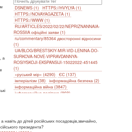
ым
DSNEWS (1)
HTTPS://HVYLYA (1)
HTTPS://NOVAYAGAZETA (1)
HTTPS://WWW (1)
RU/ARTICLES/2022/02/22/NEPRIZNANNAIA-
ROSSIIA офіційні заяви (1)
ru/commentary/85364 двосторонні відносини
(1)
UA/BLOG/BRESTSKIY-MIR-VID-LENINA-DO-
SURKOVA-NOVE-VIPRAVDANNYA-
, а
ROSIYSKOJI-EKSPANSIJI-15022022-451445
(1)
е
«руський мір» (4290)
ЄС (137)
імперіалізм (38)
інформаційна безпека (2)
інформаційна війна (3847)
ькі
інформаційна політика (903)
інцидент (1246)
іслам (510)
історія (4811)
агресія (2)
антиамериканізм (1188)
антисемітизм (1)
АРК (7225)
Афганістан (14)
біженці (126)
 а навіть до дітей російських посадовців,звичайно,
Білорусь (111)
безпека (2)
осійського президента?
безробіття (295)
бюджет (1557)