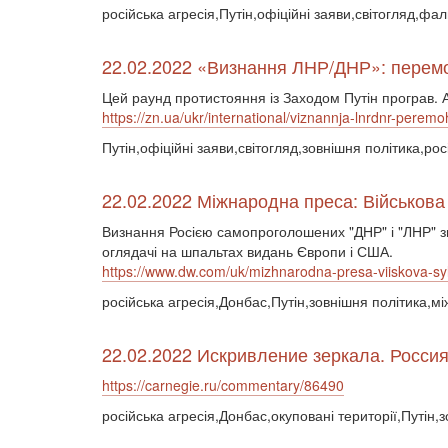
російська агресія,Путін,офіційні заяви,світогляд,фал
22.02.2022 «Визнання ЛНР/ДНР»: перемог
Цей раунд протистояння із Заходом Путін програв. 
https://zn.ua/ukr/international/viznannja-lnrdnr-peremo
Путін,офіційні заяви,світогляд,зовнішня політика,ро
22.02.2022 Міжнародна преса: Військова
Визнання Росією самопроголошених "ДНР" і "ЛНР" зм
оглядачі на шпальтах видань Європи і США.
https://www.dw.com/uk/mizhnarodna-presa-viiskova-sy
російська агресія,Донбас,Путін,зовнішня політика,м
22.02.2022 Искривление зеркала. Росси
https://carnegie.ru/commentary/86490
російська агресія,Донбас,окуповані території,Путін,