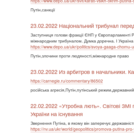
https://www.depo.ua/ukr/svit/karati-vsikh-okrim-putin
Путін,санкції
23.02.2022 Національний трибунал перед 
Заступниця голови фракції ЄНП у Європарламенті Ра
міжнародним трибуналом. Думка доречна. І Україна 
https://www.depo.ua/ukr/politics/svoya-gaaga-chomu-
Путін,злочини проти людяності,міжнародне право
23.02.2022 Из арбитров в начальники. К
https://carnegie.ru/commentary/86502
російська агресія,Путін,путінський режим,державний
22.02.2022 «Утробна лють». Світові ЗМІ 
України на існування
Звернення Путіна, в якому він заперечує державні
https://nv.ua/ukr/world/geopolitics/promova-putina-pro-