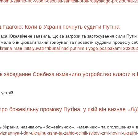
a-chomu-zakhid-ne-vvodit-osobisti-sanktsii-proti-rosiyskogo-prezident
Гаагою: Коли в Україні почнуть судити Путіна
са Юкнявічене заявила, що за загрози та застосування сили Путін 
мала б ініціювати такий трибунал та провести судовий процес у се
ukraina-mae-initsiyuvati-tribunal-nad-putinim-i-yogo-posipakami-2022
ак заседание Совбеза изменило устройство власти в
 устрій
про божевільну промову Путіна, у якій він визнав «Л
сть України, називають «божевільною», «маячнею» та оголошенням в
viznannya-l-dnr-ukrajinu-ssha-ta-zahid-ocinili-svitovi-zmi-novini-ukraji