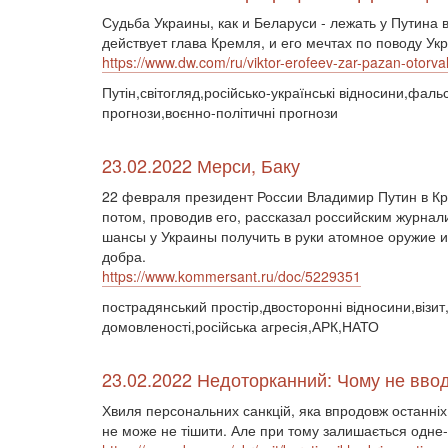
Судьба Украины, как и Беларуси - лежать у Путина 
действует глава Кремля, и его мечтах по поводу У
https://www.dw.com/ru/viktor-erofeev-zar-pazan-otorv
Путін,світогляд,російсько-українські відносини,фал
прогнози,воєнно-політичні прогнози
23.02.2022 Мерси, Баку
22 февраля президент России Владимир Путин в К
потом, проводив его, рассказал российским журнал
шансы у Украины получить в руки атомное оружие и 
добра.
https://www.kommersant.ru/doc/5229351
пострадянський простір,двосторонні відносини,візит,
домовленості,російська агресія,АРК,НАТО
23.02.2022 Недоторканний: Чому не вводя
Хвиля персональних санкцій, яка впродовж останніх дв
не може не тішити. Але при тому залишається одне-