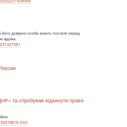
a-202202231428084
відносини (1)
візит (1601)
війна (1682)
ВВП (1030)
Великобританія (17)
вибори (5377)
внутрішньополітичні прогнози (6)
внутрішня політика (9225)
воєнні дії (1022)
і його довірені особи мають постати перед
воєнно-політичні прогнози (4976)
бе вдома
воєнно-політичні прогнози (1)
02231427681
восторонні відносини (1)
ВПК (2634)
врегулювання (2782)
врегулювання конфлікту (1191)
врегулювання (1)
гібридна війна (3724)
 России
гонка озброєнь (720)
громадська думка (1837)
громадська думка Путін (1)
громадянське права людини (1)
громадянське суспільство (1751)
/ДНР» та спробував відкинути право
гуманітарна політика (2042)
діяльність (10)
діяльність парламенту (1330)
діяльність уряду (1292)
двосторонні (1)
ійни
двосторонні відносин (1)
ni-50218676.html
двосторонні відносини (13789)