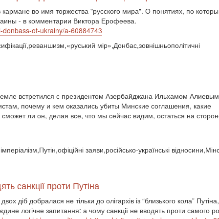
в кармане во имя торжества "русского мира". О понятиях, по котор
краины - в комментарии Виктора Ерофеева.
al-donbass-ot-ukrainy/a-60884743
ьсифікації,реваншизм,«руський мір»,Донбас,зовнішньополітичні
ремле встретился с президентом Азербайджана Ильхамом Алиевым
истам, почему и кем оказались убиты Минские соглашения, какие
сможет ли он, делая все, что мы сейчас видим, остаться на сторон
імперіалізм,Путін,офіційні заяви,російсько-українські відносини,Мінс
ть санкції проти Путіна
ох діб добралася не тільки до олігархів із “близького кола” Путіна,
єдине логічне запитання: а чому санкції не вводять проти самого р