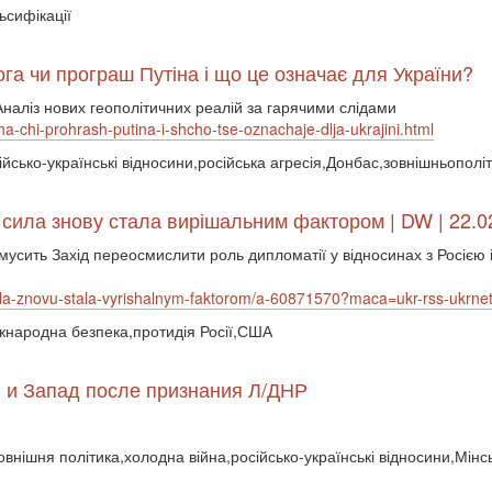
ьсифікації
а чи програш Путіна і що це означає для України?
Аналіз нових геополітичних реалій за гарячими слідами
ha-chi-prohrash-putina-i-shcho-tse-oznachaje-dlja-ukrajini.html
сійсько-українські відносини,російська агресія,Донбас,зовнішньополі
 сила знову стала вирішальним фактором | DW | 22.0
усить Захід переосмислити роль дипломатії у відносинах з Росією 
la-znovu-stala-vyrishalnym-faktorom/a-60871570?maca=ukr-rss-ukrnet
іжнародна безпека,протидія Росії,США
я и Запад после признания Л/ДНР
зовнішня політика,холодна війна,російсько-українські відносини,Мінс