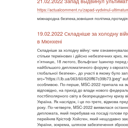
21.02.2022 Запад выдвинул ультимат
https://actualcomment.ru/zapad-vydvinul-ultimatu
міжнародна безпека,зовнішня політика,протиді
19.02.2022 Складніше за холодну ві
в Мюнхені
Складніше за холодну війну: чим ознаменувала
стільки термінових і дійсно небезпечних криз, я
п’ятницю, 18 лютого, Вольфганг Ішингер перед
найбільшого дипломатичного форуму з євроатла
глобальної безпеки», до участі в якому було запр
src="https://i.lb.ua/063/60/620ff67c39b73.jpeg" a
особливою. По-перше, MSC-2022 припала на змі
відповідно, на прихід до влади нового федерал
постбіполярного світу в безпрецедентну кризу в
Україна. Як наслідок, і це по-третє, відмова пр
року. По-четверте, MSC-2022 виявилася останн
дипломата, який перебував на посаді голови п
перейняв Крістоф Хойсген, який нещодавно зак
України, зокрема, шляхом забезпечення зброєю о