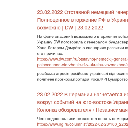
23.02.2022 Отставной немецкий гене
Полноценное вторжение РФ в Украин
возможно | DW | 23.02.2022
На фоне опасений возможного вторжения войск
Украину DW поговорила с генералом бундесвер
Ханс-Лотаром Домрёзе о сценариях развитии к
его причинах.
https://www.dw.com/ru/otstavnoj-nemeckij-general
polnocennoe-vtorzhenie-rf-v-ukrainu-vozmozhno
російська агресія,російсько-українські відносин
політичні прогнози,протидія Росії,ФРН,умиротв
23.02.2022 В Германии нагнетается и
вокруг событий на юго-востоке Украи
Колонка обозревателя / Независимая
Чего недопонял или не захотел понять немецки
https://www.ng.ru/columnist/2022-02-23/100_220