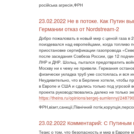
російська агресія,ФРН
23.02.2022 Не в потоке. Как Путин в
Германии отказ от Nordstream-2
Добро пожаловать в новый мир с ценой газа в 
поиздевался над европейцами, когда топливо п
приостановке сертификации газопровода «Сев
после заседания Совбеза России, где 12 подч
ЛНР и ДНР. Шольц, пытался предотвратить войн
Москву ни к чему не привели. Германия остано
физически укладка труб уже состоялась и вся 
Неудивительно, что в Берлине хотели, чтобы п
в Европе и США и сдались только под угрозой
проекта руководствовались далеко не только 
https://theins.ru/opinions/sergej-sumlennyj/24879
ФРН,візит,санкції,Північний потік,корупція,персо
23.02.2022 Комментарий: С Путиным н
Тезис о том, что безопасность и мир в Европе 