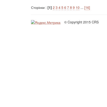
Сторінки :
[1]
2
3
4
5
6
7
8
9
10
...
[16]
© Copyright 2015 CRS