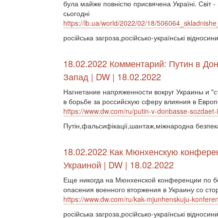
була майже повністю присвячена Україні. Світ - 
сьогодні
https://lb.ua/world/2022/02/18/506064_skladnish
російська загроза,російсько-українські відно
18.02.2022 Комментарий: Путин в До
Запад | DW | 18.02.2022
Нагнетание напряженности вокруг Украины и "с
в борьбе за российскую сферу влияния в Европе
https://www.dw.com/ru/putin-v-donbasse-sozdaet
Путін,фальсифікації,шантаж,міжнародна безпе
18.02.2022 Как Мюнхенскую конфере
Украиной | DW | 18.02.2022
Еще никогда на Мюнхенской конференции по без
опасения военного вторжения в Украину со ст
https://www.dw.com/ru/kak-mjunhenskuju-konferenc
російська загроза,російсько-українські віднос