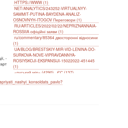
HTTPS://WWW (1)
NET/ANALYTICS/243252-VIRTUALNYY-
SAMMIT-PUTINA-BAYDENA-ANALIZ-
OSNOVNYH-ITOGOV Переговори (1)
RU/ARTICLES/2022/02/22/NEPRIZNANNAIA-
ROSSIIA офіційні заяви (1)
ru/commentary/85364 двосторонні відносини
(1)
UA/BLOG/BRESTSKIY-MIR-VID-LENINA-DO-
SURKOVA-NOVE-VIPRAVDANNYA-
ї, -
ROSIYSKOJI-EKSPANSIJI-15022022-451445
тарт
(1)
«руський мір» (4290)
ЄС (137)
імперіалізм (38)
інформаційна безпека (2)
priyati_nashyi_konsoldats_pavlo?
інформаційна війна (3847)
інформаційна політика (903)
інцидент (1246)
іслам (510)
історія (4811)
антиамериканізм (1188)
антисемітизм (1)
АРК (7225)
Афганістан (14)
біженці (126)
Білорусь (111)
безпека (2)
безробіття (295)
бюджет (1557)
відносини (1)
візит (1601)
війна (1682)