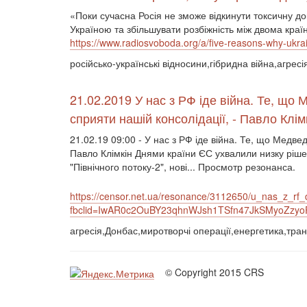
«Поки сучасна Росія не зможе відкинути токсичну д
Україною та збільшувати розбіжність між двома кра
https://www.radiosvoboda.org/a/five-reasons-why-ukrai
російсько-українські відносини,гібридна війна,агресі
21.02.2019 У нас з РФ іде війна. Те, що 
сприяти нашій консолідації, - Павло Клім
21.02.19 09:00 - У нас з РФ іде війна. Те, що Медвед
Павло Клімкін Днями країни ЄС ухвалили низку ріше
"Північного потоку-2", нові... Просмотр резонанса.
https://censor.net.ua/resonance/3112650/u_nas_z_r
fbclid=IwAR0c2OuBY23qhnWJsh1TSfn47JkSMyoZzyoF
агресія,Донбас,миротворчі операції,енергетика,тра
© Copyright 2015 CRS