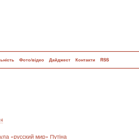
льність
Фото/відео
Дайджест
Контакти
RSS
24
нула «русский мир» Путіна