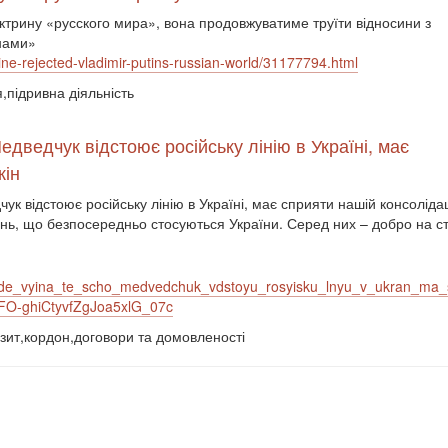
октрину «русского мира», вона продовжуватиме труїти відносини з
їнами»
ne-rejected-vladimir-putins-russian-world/31177794.html
я,підривна діяльність
Медведчук відстоює російську лінію в Україні, має
кін
чук відстоює російську лінію в Україні, має сприяти нашій консолідаці
нь, що безпосередньо стосуються України. Серед них – добро на с
f_de_vyina_te_scho_medvedchuk_vdstoyu_rosyisku_lnyu_v_ukran_ma_s
O-ghiCtyvfZgJoa5xlG_07c
нзит,кордон,договори та домовленості