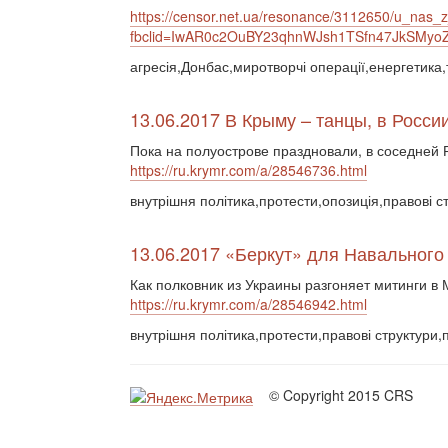
https://censor.net.ua/resonance/3112650/u_nas
fbclid=IwAR0c2OuBY23qhnWJsh1TSfn47JkSMyoZ
агресія,Донбас,миротворчі операції,енергетика
13.06.2017 В Крыму – танцы, в Росси
Пока на полуострове праздновали, в соседней
https://ru.krymr.com/a/28546736.html
внутрішня політика,протести,опозиція,правові с
13.06.2017 «Беркут» для Навального
Как полковник из Украины разгоняет митинги в 
https://ru.krymr.com/a/28546942.html
внутрішня політика,протести,правові структури,
© Copyright 2015 CRS