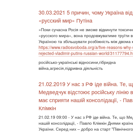
30.03.2021 5 причин, чому Україна ві
«русский мир» Путіна
«Поки сучасна Росія не зможе відкинути токсич
«русского мира», вона продовжуватиме труїти в
Україною та збільшувати розбіжність між двома
https://www.radiosvoboda.org/a/five-reasons-why-
rejected-vladimir-putins-russian-world/31177794.h
російсько-українські відносини,гібридна
війна,агресія,підривна діяльність
21.02.2019 У нас з РФ іде війна. Те, 
Медведчук відстоює російську лінію в 
має сприяти нашій консолідації, - Па
Клімкін
21.02.19 09:00 - У нас з РФ іде війна. Те, що Ме
нашій консолідації, - Павло Клімкін Днями кра
України. Серед них – добро на старт "Північного