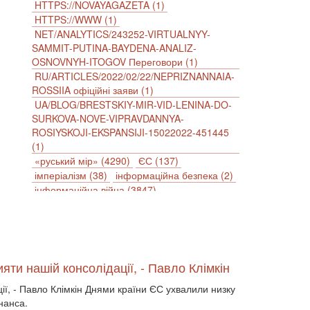
HTTPS://NOVAYAGAZETA (1)
HTTPS://WWW (1)
NET/ANALYTICS/243252-VIRTUALNYY-
SAMMIT-PUTINA-BAYDENA-ANALIZ-
OSNOVNYH-ITOGOV Переговори (1)
RU/ARTICLES/2022/02/22/NEPRIZNANNAIA-
ROSSIIA офіційні заяви (1)
UA/BLOG/BRESTSKIY-MIR-VID-LENINA-DO-
SURKOVA-NOVE-VIPRAVDANNYA-
ROSIYSKOJI-EKSPANSIJI-15022022-451445
(1)
«руський мір» (4290)
ЄС (137)
імперіалізм (38)
інформаційна безпека (2)
інформаційна війна (3847)
інформаційна політика (903)
інцидент (1246)
іслам (510)
історія (4811)
антиамериканізм (1188)
антисемітизм (1)
АРК (7225)
Афганістан (14)
біженці (126)
Білорусь (111)
безпека (2)
ияти нашій консолідації, - Павло Клімкін
безробіття (295)
бюджет (1557)
ції, - Павло Клімкін Днями країни ЄС ухвалили низку
відносини (1)
візит (1601)
війна (1682)
нанса.
ВВП (1030)
Великобританія (17)