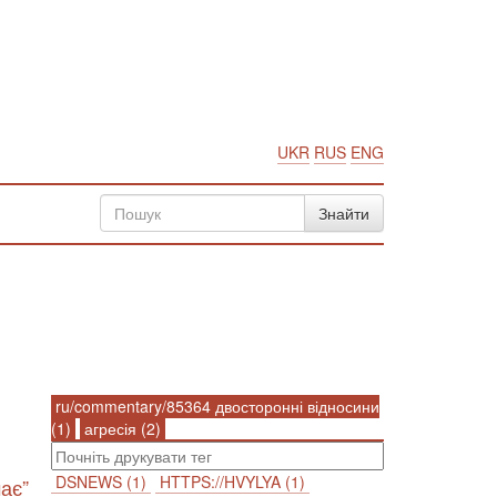
UKR
RUS
ENG
ru/commentary/85364 двосторонні відносини
(1)
агресія (2)
DSNEWS (1)
HTTPS://HVYLYA (1)
чає”