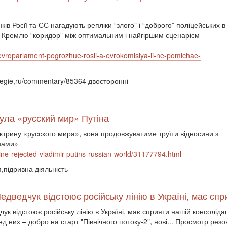
ів Росії та ЄС нагадують репліки “злого” і “доброго” поліцейських в
ь Кремлю “коридор” між оптимальним і найгіршим сценарієм
u-evroparlament-pogrozhue-rosii-a-evrokomisiya-ii-ne-pomichae-
rnegie,ru/commentary/85364 двосторонні
нула «русский мир» Путіна
октрину «русского мира», вона продовжуватиме труїти відносини з
їнами»
ne-rejected-vladimir-putins-russian-world/31177794.html
я,підривна діяльність
Медведчук відстоює російську лінію в Україні, має спр
дчук відстоює російську лінію в Україні, має сприяти нашій консоліда
 них – добро на старт "Північного потоку-2", нові... Просмотр резо