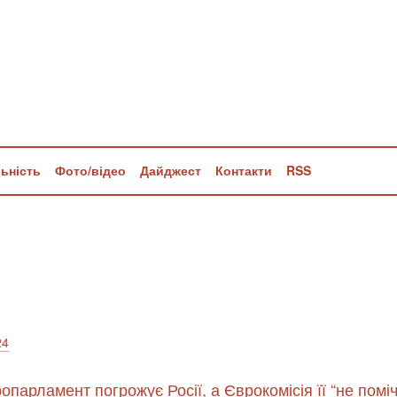
льність
Фото/відео
Дайджест
Контакти
RSS
24
опарламент погрожує Росії, а Єврокомісія її “не помі