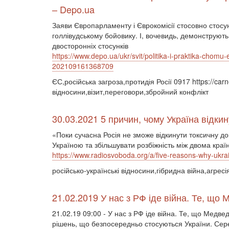
– Depo.ua
Заяви Європарламенту і Єврокомісії стосовно стосунк
голлівудському бойовику. І, вочевидь, демонструют
двосторонніх стосунків
https://www.depo.ua/ukr/svit/politika-i-praktika-chom
202109161368709
ЄС,російська загроза,протидія Росії 0917 https://ca
відносини,візит,переговори,збройний конфлікт
30.03.2021 5 причин, чому Україна відки
«Поки сучасна Росія не зможе відкинути токсичну д
Україною та збільшувати розбіжність між двома кра
https://www.radiosvoboda.org/a/five-reasons-why-ukrai
російсько-українські відносини,гібридна війна,агресі
21.02.2019 У нас з РФ іде війна. Те, що 
21.02.19 09:00 - У нас з РФ іде війна. Те, що Медве
рішень, що безпосередньо стосуються України. Серед