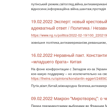
путінський режим,світогляд,війна,антиамериканіз
відносини,інформаційна війна,шантаж,протидія 
19.02.2022 Эксперт: новый крестовы
адекватный ответ / Политика / Незав
https://www.ng.ru/politics/2022-02-19/100_22021
зовнішня політика,антиамериканізм,реваншизм,
16.02.2022 Неравный пакт. Константи
«младшего брата» Китая
На фоне конфронтации с Западом из-за Украин
кое-какую поддержку – но исключительно на сво
https://theins.ru/opinions/konstantin-eggert/24856
Путін,візит,Китай,міжнародна безпека,антиамер
09.02.2022 Макрон-"Миротворец": о 
Перед президентскими выборами во Франции М