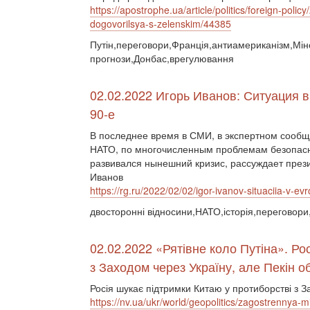
https://apostrophe.ua/article/politics/foreign-pol
dogovorilsya-s-zelenskim/44385
Путін,переговори,Франція,антиамериканізм,Мінс
прогнози,Донбас,врегулювання
02.02.2022 Игорь Иванов: Ситуация 
90-е
В последнее время в СМИ, в экспертном сообщ
НАТО, по многочисленным проблемам безопасно
развивался нынешний кризис, рассуждает през
Иванов
https://rg.ru/2022/02/02/igor-ivanov-situaciia-v
двосторонні відносини,НАТО,історія,переговор
02.02.2022 «Рятівне коло Путіна». Ро
з Заходом через Україну, але Пекін
Росія шукає підтримки Китаю у протиборстві з З
https://nv.ua/ukr/world/geopolitics/zagostrennya-m