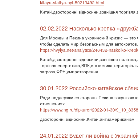
kitayu-stattya-nyt-50213492.html
Китай,двосторонні відносини,зовнішня торгівля
02.02.2022 Насколько крепка «дружб
Для Москвы и Пекина украинский кризис — это 
чтобы сделать мир безопасным для автократов.
https://hvylya.net/analytics/246432-naskolko-krep
Китай,двосторонні відносини,зовнішня політик
торгівля,енергетика,ВПК,статистика,територіальн
загроза,ФРН,умиротворення
30.01.2022 Российско-китайское сбли
Ради поддержки со стороны Пекина закрываютс
отношениях
https://www.ng.ru/dipkurer/2022-01-30/9_10_8358
двосторонні відносини,Китай,антиамериканізм
24.01.2022 Будет ли война с Украин