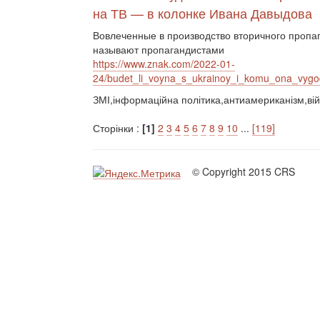
на ТВ — в колонке Ивана Давыдова
Вовлеченные в производство вторичного пропаг
называют пропагандистами
https://www.znak.com/2022-01-
24/budet_li_voyna_s_ukrainoy_i_komu_ona_vygo
ЗМІ,інформаційна політика,антиамериканізм,вій
Сторінки :
[1]
2
3
4
5
6
7
8
9
10
...
[119]
© Copyright 2015 CRS