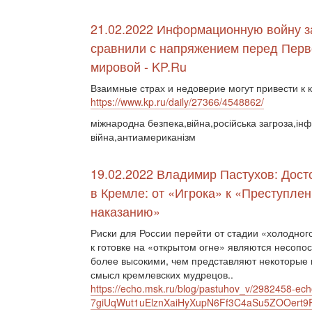
21.02.2022 Информационную войну з
сравнили с напряжением перед Перв
мировой - KP.Ru
Взаимные страх и недоверие могут привести к 
https://www.kp.ru/daily/27366/4548862/
міжнародна безпека,війна,російська загроза,ін
війна,антиамериканізм
19.02.2022 Владимир Пастухов: Дос
в Кремле: от «Игрока» к «Преступле
наказанию»
Риски для России перейти от стадии «холодног
к готовке на «открытом огне» являются несопо
более высокими, чем представляют некоторые
смысл кремлевских мудрецов..
https://echo.msk.ru/blog/pastuhov_v/2982458-ech
7giUqWut1uElznXaiHyXupN6Ff3C4aSu5ZOOert