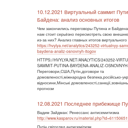
10.12.2021 Виртуальный саммит Пути
Байдена: анализ основных итогов
Чем закончились переговоры Путина и Байден
нам стоит серьёзно пересмотреть свою внешн
из-за них? Анализ главных итогов виртуального
https://hvylya.net/analytics/243252-virtualnyy-sam
baydena-analiz-osnovnyh-itogov
HTTPS://HVYLYA,NET/ANALYTICS/243252-VIRT
SAMMIT-PUTINA-BAYDENA-ANALIZ-OSNOVNYH
Переговори,США,Путін,договори та
домовленості,міжнародна безпека,російсько-укр
відносини,Мінські домовленості,санкції,зовнішнь
прогнози
12.08.2021 Последнее прибежище Пу
Вадим Зайдман: Ренессанс антисемитизма
http://www.kasparov.ru/material.php?id=61150
Путін,світогляд,антисемітизм