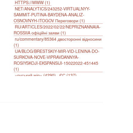
HTTPS://WWW (1)
NET/ANALYTICS/243252-VIRTUALNYY-
SAMMIT-PUTINA-BAYDENA-ANALIZ-
OSNOVNYH-ITOGOV Переговори (1)
RU/ARTICLES/2022/02/22/NEPRIZNANNAIA-
ROSSIIA офіційні заяви (1)
ru/commentary/85364 двосторонні відносини
(1)
UA/BLOG/BRESTSKIY-MIR-VID-LENINA-DO-
SURKOVA-NOVE-VIPRAVDANNYA-
ROSIYSKOJI-EKSPANSIJI-15022022-451445
(1)
«руський мір» (4290)
ЄС (137)
імперіалізм (38)
інформаційна безпека (2)
інформаційна війна (3847)
інформаційна політика (903)
інцидент (1246)
іслам (510)
історія (4811)
агресія (2)
антиамериканізм (1188)
антисемітизм (1)
АРК (7225)
Афганістан (14)
біженці (126)
Білорусь (111)
безробіття (295)
бюджет (1557)
відносини (1)
візит (1601)