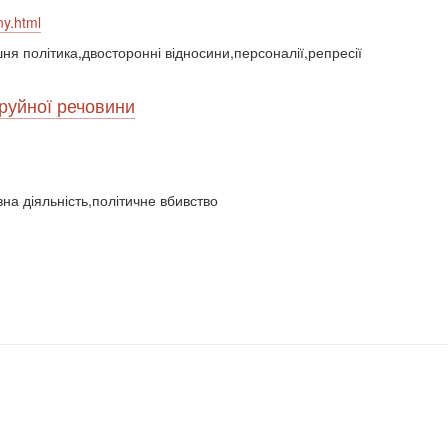
ny.html
шня політика,двосторонні відносини,персоналії,репресії
труйної речовини
вна діяльність,політичне вбивство