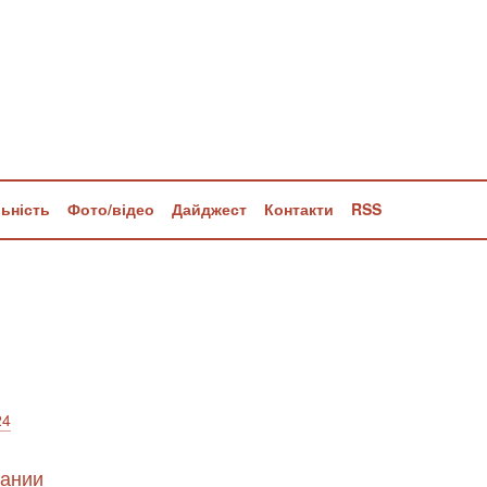
льність
Фото/відео
Дайджест
Контакти
RSS
24
мании