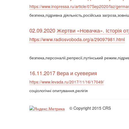
https://www.inopressa.ru/article/07Sep2020/faz/germa
безпека,підривна діяльність,російська загроза,зовні
02.09.2020
Жертви «Новачка». Історія о
https://www.radiosvoboda.org/a/29097981.html
безпека,персоналії,репресії,путінський режим,підри
16.11.2017 Вера и суеверия
https://www.levada.ru/2017/11/16/17049/
соціологічні опитування,релігія
© Copyright 2015 CRS