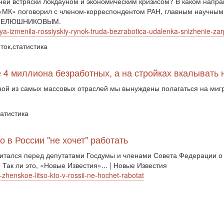
ей встряски локдауном и экономическим кризисом? В каком направл
 «МК» поговорил с членом-корреспондентом РАН, главным научны
КАПЕЛЮШНИКОВЫМ.
-izmenila-rossiyskiy-rynok-truda-bezrabotica-udalenka-snizhenie-zarp
ток,статистика
не 4 миллиона безработных, а на стройках вкалывать 
ной из самых массовых отраслей мы вынуждены полагаться на миг
татистика
о в России "не хочет" работать
тался перед депутатами Госдумы и членами Совета Федерации о р
. Так ли это, «Новые Известия»... | Новые Известия
-zhenskoe-litso-kto-v-rossii-ne-hochet-rabotat