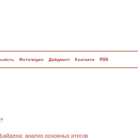
льність
Фото/відео
Дайджест
Контакти
RSS
24
Байдена: анализ основных итогов