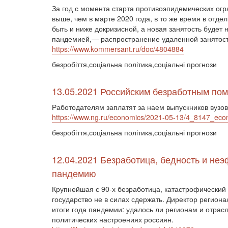
За год с момента старта противоэпидемических огр
выше, чем в марте 2020 года, в то же время в отд
быть и ниже докризисной, а новая занятость будет
пандемией,— распространение удаленной занятост
https://www.kommersant.ru/doc/4804884
безробіття,соціальна політика,соціальні прогнози
13.05.2021 Российским безработным пом
Работодателям заплатят за наем выпускников вузов
https://www.ng.ru/economics/2021-05-13/4_8147_eco
безробіття,соціальна політика,соціальні прогнози
12.04.2021 Безработица, бедность и неэ
пандемию
Крупнейшая с 90-х безработица, катастрофический
государство не в силах сдержать. Директор регион
итоги года пандемии: удалось ли регионам и отрасл
политических настроениях россиян.