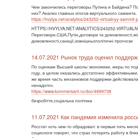
Чем закончились переговоры Путина и Байдена? По
них? Анализ главных итогов виртуального саммита.
https://hvylya.net/analytics/243252-virtualnyy-sammit
HTTPS://HVYLYA,NET/ANALYTICS/243252-VIRTUA
Переговори,США,Путін,договори та домовленості,між
домовленості,санкції,зовнішньополітичні прогнози
14.07.2021 Рынок труда оценил поддерж
По оценкам Высшей школы экономики, меры по под
году, в целом оказались достаточно эффективными
же время часть механизмов поддержки действовала
ненадолго.
https://www.kommersant.ru/doc/4899738
безробіття,соціальна політика
11.07.2021 Как пандемия изменила росси
Росстат хоть чем-то обрадовал: в первые пять мес
социологи говорят, что страх потерять работу в бл