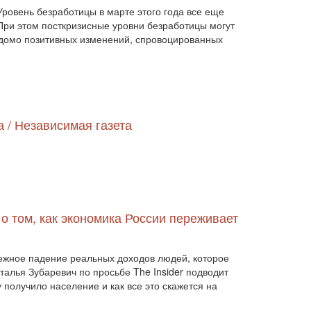
двостороння торгівля (360)
Уровень безработицы в марте этого года все еще
деградація (546)
дезінтеграція (294)
 При этом посткризисные уровни безработицы могут
демографія (766)
демократ (1)
ведомо позитивных изменений, спровоцированных
демократія (2000)
День Перемоги (269)
державний устрій (46)
дипломатичні стосунки (1555)
договори та домовленості (2090)
Донбас (7792)
Друга світова (901)
економіка (19)
економічні прогноз (1)
 / Независимая газета
економічні прогнози (12339)
економічна криза (2887)
економічна політика (7372)
економічна стратегія (1793)
економічний (1)
економічний розвиток (8656)
о том, как экономика России переживает
експансія (1315)
еміграція (143)
енергетика (8052)
загострення (1)
загострення відносин (2)
бежное падение реальных доходов людей, которое
загострення конфлікту (2)
алья Зубаревич по просьбе The Insider подводит
загострення стосунків (2833)
загроза (2)
 получило население и как все это скажется на
заморожені конфлікти (1334)
заяви (3)