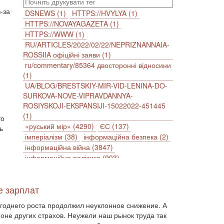
-за
DSNEWS (1)
HTTPS://HVYLYA (1)
HTTPS://NOVAYAGAZETA (1)
HTTPS://WWW (1)
RU/ARTICLES/2022/02/22/NEPRIZNANNAIA-
ROSSIIA офіційні заяви (1)
ru/commentary/85364 двосторонні відносини
(1)
UA/BLOG/BRESTSKIY-MIR-VID-LENINA-DO-
SURKOVA-NOVE-VIPRAVDANNYA-
ROSIYSKOJI-EKSPANSIJI-15022022-451445
(1)
то
«руський мір» (4290)
ЄС (137)
ь
імперіалізм (38)
інформаційна безпека (2)
інформаційна війна (3847)
інформаційна політика (903)
інцидент (1246)
іслам (510)
історія (4811)
агресія (2)
антиамериканізм (1188)
е зарплат
антисемітизм (1)
АРК (7225)
Афганістан (14)
біженці (126)
огоднего роста продолжил неуклонное снижение. А
Білорусь (111)
безпека (2)
бюджет (1557)
фоне других страхов. Неужели наш рынок труда так
відносини (1)
візит (1601)
війна (1682)