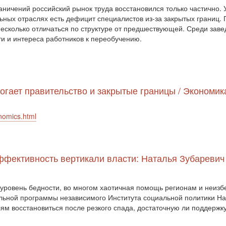
аничений российский рынок труда восстановился только частично. 
ельных отраслях есть дефицит специалистов из-за закрытых границ.
 несколько отличаться по структуре от предшествующей. Среди за
и и интереса работников к переобучению.
огает правительство и закрытые границы / Экономика
nomics.html
ффективность вертикали власти: Наталья Зубаревич 
 уровень бедности, во многом хаотичная помощь регионам и неиз
альной программы независимого Института социальной политики Нат
ям восстановиться после резкого спада, достаточную ли поддержку