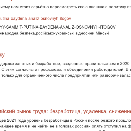
чему нам стоит серьёзно пересмотреть свою внешнюю политику из
-putina-baydena-analiz-osnovnyh-itogov
LNYY-SAMMIT-PUTINA-BAYDENA-ANALIZ-OSNOVNYH-ITOGOV
народна безпека,російсько-українські відносини,Мінські
ку
держке занятых и безработных, введенные правительством в 2020
. С этим согласны и профсоюзы, и объединения работодателей. В 
 только для ограниченного числа предприятий или разворачивалас
йский рынок труда: безработица, удаленка, снижени
яцев 2021 года уровень безработицы в России после резкого прошл
ижайшее время и не найти ее в головах россиян опять отступил на 