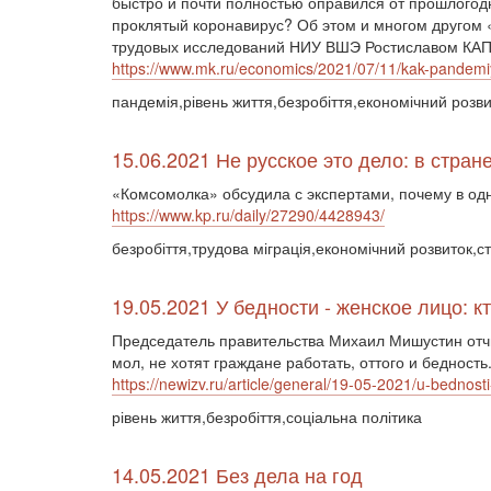
быстро и почти полностью оправился от прошлогодн
проклятый коронавирус? Об этом и многом другом
трудовых исследований НИУ ВШЭ Ростиславом 
https://www.mk.ru/economics/2021/07/11/kak-pandemiya
пандемія,рівень життя,безробіття,економічний розви
15.06.2021 Не русское это дело: в стра
«Комсомолка» обсудила с экспертами, почему в од
https://www.kp.ru/daily/27290/4428943/
безробіття,трудова міграція,економічний розвиток,с
19.05.2021 У бедности - женское лицо: кт
Председатель правительства Михаил Мишустин отчи
мол, не хотят граждане работать, оттого и бедность
https://newizv.ru/article/general/19-05-2021/u-bednosti
рівень життя,безробіття,соціальна політика
14.05.2021 Без дела на год