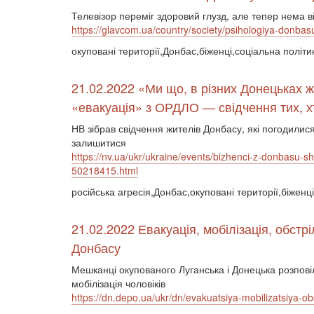
Телевізор переміг здоровий глузд, але тепер нема в
https://glavcom.ua/country/society/psihologiya-donbasu-
окуповані території,Донбас,біженці,соціальна політ
21.02.2022 «Ми що, в різних Донецьках
«евакуація» з ОРДЛО — свідчення тих, х
НВ зібрав свідчення жителів Донбасу, які погодилися
залишитися
https://nv.ua/ukr/ukraine/events/bizhenci-z-donbasu-sh
50218415.html
російська агресія,Донбас,окуповані території,біженц
21.02.2022 Евакуація, мобілізація, обстр
Донбасу
Мешканці окупованого Луганська і Донецька розповіл
мобілізація чоловіків
https://dn.depo.ua/ukr/dn/evakuatsiya-mobilizatsiya-