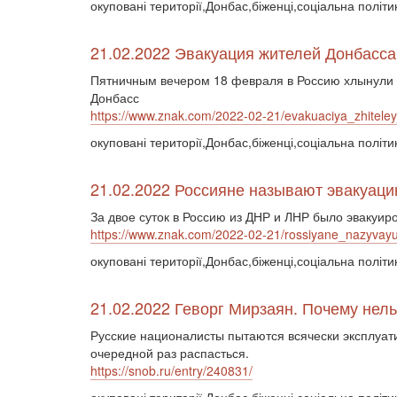
окуповані території,Донбас,біженці,соціальна політи
21.02.2022 Эвакуация жителей Донбасса 
Пятничным вечером 18 февраля в Россию хлынули 
Донбасс
https://www.znak.com/2022-02-21/evakuaciya_zhitele
окуповані території,Донбас,біженці,соціальна політи
21.02.2022 Россияне называют эвакуац
За двое суток в Россию из ДНР и ЛНР было эвакуир
https://www.znak.com/2022-02-21/rossiyane_nazyvayu
окуповані території,Донбас,біженці,соціальна політи
21.02.2022 Геворг Мирзаян. Почему нел
Русские националисты пытаются всячески эксплуати
очередной раз распасться.
https://snob.ru/entry/240831/