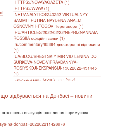
HTTPS://NOVAYAGAZETA (1)
HTTPS://WWW (1)
ml
NET/ANALYTICS/243252-VIRTUALNYY-
SAMMIT-PUTINA-BAYDENA-ANALIZ-
OSNOVNYH-ITOGOV Переговори (1)
RU/ARTICLES/2022/02/22/NEPRIZNANNAIA-
ROSSIIA офіційні заяви (1)
ru/commentary/85364 двосторонні відносини
(1)
UA/BLOG/BRESTSKIY-MIR-VID-LENINA-DO-
SURKOVA-NOVE-VIPRAVDANNYA-
ROSIYSKOJI-EKSPANSIJI-15022022-451445
(1)
«руський мір» (4290)
ЄС (137)
імперіалізм (38)
інформаційна безпека (2)
інформаційна війна (3847)
, що відбувається на Донбасі – новини
інформаційна політика (903)
інцидент (1246)
іслам (510)
історія (4811)
агресія (2)
антиамериканізм (1188)
ула оголошена евакуація населення і примусова
антисемітизм (1)
АРК (7225)
Афганістан (14)
Білорусь (111)
vaetsya-na-donbasi-202202211426976
безпека (2)
безробіття (295)