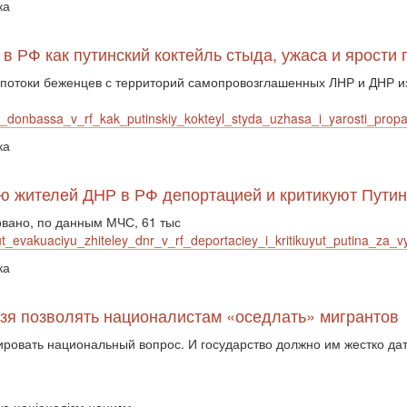
ка
в РФ как путинский коктейль стыда, ужаса и ярости
потоки беженцев с территорий самопровозглашенных ЛНР и ДНР из
y_donbassa_v_rf_kak_putinskiy_kokteyl_styda_uzhasa_i_yarosti_prop
ка
ию жителей ДНР в РФ депортацией и критикуют Пути
овано, по данным МЧС, 61 тыс
t_evakuaciyu_zhiteley_dnr_v_rf_deportaciey_i_kritikuyut_putina_za_
ка
ьзя позволять националистам «оседлать» мигрантов
ровать национальный вопрос. И государство должно им жестко дать 