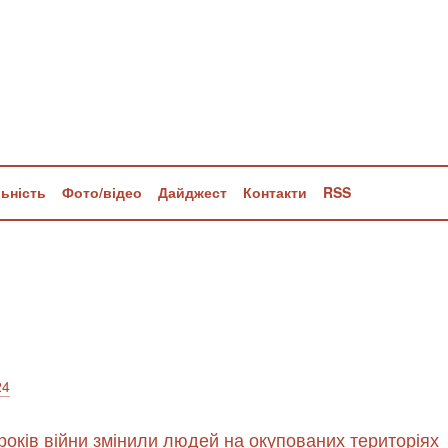
льність
Фото/відео
Дайджест
Контакти
RSS
24
 років війни змінили людей на окупованих територіях