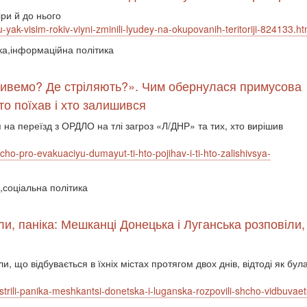
іри й до нього
yak-visim-rokiv-viyni-zminili-lyudey-na-okupovanih-teritoriji-824133.ht
ика,інформаційна політика
 живемо? Де стріляють?». Чим обернулася примусова
то поїхав і хто залишився
 на переїзд з ОРДЛО на тлі загроз «Л/ДНР» та тих, хто вирішив
cho-pro-evakuaciyu-dumayut-ti-hto-pojihav-i-ti-hto-zalishivsya-
і,соціальна політика
іли, паніка: Мешканці Донецька і Луганська розповіли
и, що відбувається в їхніх містах протягом двох днів, відтоді як б
obstrili-panika-meshkantsi-donetska-i-luganska-rozpovili-shcho-vidbu