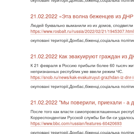
окуповані території,Донбас,біженці,соціальна політ
21.02.2022 «Эта волна беженцев из ДН
Людей буквально выманили из их домов, сподвигли 
https://www.rosbalt.ru/russia/2022/02/21/1945307.html
окуповані території,Донбас,біженці,соціальна політи
21.02.2022 Как эвакуируют граждан из 
К 21 февраля в Россию прибыли более 60 тысяч жит
непризнанных республик уже ввели режим ЧС.
https://snob.ru/news/kak-evakuiruyut-grazhdan-iz-dnr-i-
окуповані території,Донбас,біженці,соціальна політи
21.02.2022 "Мы поверили, приехали - а 
После того как власти самопровозглашенных респуб
Корреспондентам Русской службы Би-би-си удалось п
https://www.bbc.com/russian/features-60420693
окуповані території,Донбас,біженці,соціальна політи