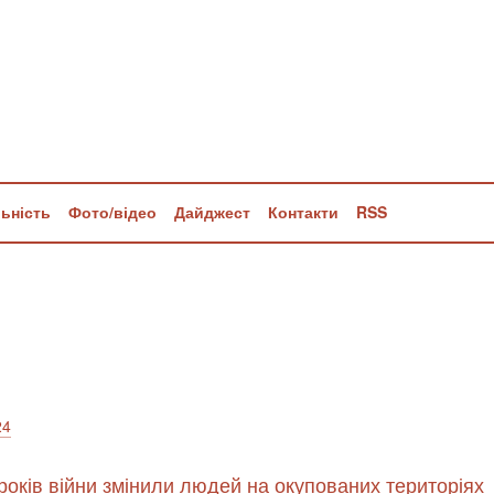
льність
Фото/відео
Дайджест
Контакти
RSS
24
 років війни змінили людей на окупованих територіях