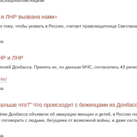
ика,націоналізм,нацизм
Р и ЛНР вызвана нами»
к тому, чтобы уезжать в Россию, считает правозащитница Светлан
ка
ДНР и ЛНР
елей Донбасса. Принять их, по данным МЧС, согласились 43 регио
lnr/
ка
дальше что?" Что происходит с беженцами из Донбас
лик Донбасса объявили об эвакуации женщин и детей, в Россию по
оговорить с людьми, бегущими от возможной войны, и даже сесть в
ка