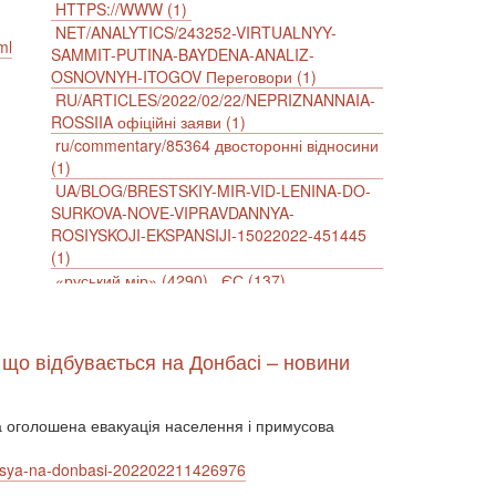
HTTPS://WWW (1)
NET/ANALYTICS/243252-VIRTUALNYY-
ml
SAMMIT-PUTINA-BAYDENA-ANALIZ-
OSNOVNYH-ITOGOV Переговори (1)
RU/ARTICLES/2022/02/22/NEPRIZNANNAIA-
ROSSIIA офіційні заяви (1)
ru/commentary/85364 двосторонні відносини
(1)
UA/BLOG/BRESTSKIY-MIR-VID-LENINA-DO-
SURKOVA-NOVE-VIPRAVDANNYA-
ROSIYSKOJI-EKSPANSIJI-15022022-451445
(1)
«руський мір» (4290)
ЄС (137)
імперіалізм (38)
інформаційна безпека (2)
інформаційна війна (3847)
інформаційна політика (903)
, що відбувається на Донбасі – новини
інцидент (1246)
іслам (510)
історія (4811)
агресія (2)
антиамериканізм (1188)
антисемітизм (1)
АРК (7225)
ула оголошена евакуація населення і примусова
Афганістан (14)
Білорусь (111)
безпека (2)
безробіття (295)
vaetsya-na-donbasi-202202211426976
бюджет (1557)
відносини (1)
візит (1601)