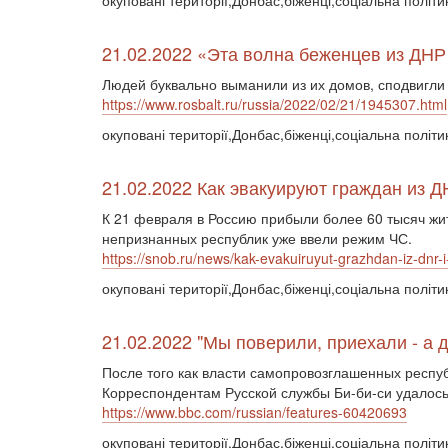
окуповані території,Донбас,біженці,соціальна політ
21.02.2022 «Эта волна беженцев из ДН
Людей буквально выманили из их домов, сподвигли 
https://www.rosbalt.ru/russia/2022/02/21/1945307.html
окуповані території,Донбас,біженці,соціальна політи
21.02.2022 Как эвакуируют граждан из 
К 21 февраля в Россию прибыли более 60 тысяч жит
непризнанных республик уже ввели режим ЧС.
https://snob.ru/news/kak-evakuiruyut-grazhdan-iz-dnr-i-
окуповані території,Донбас,біженці,соціальна політи
21.02.2022 "Мы поверили, приехали - а 
После того как власти самопровозглашенных респуб
Корреспондентам Русской службы Би-би-си удалось п
https://www.bbc.com/russian/features-60420693
окуповані території,Донбас,біженці,соціальна політи