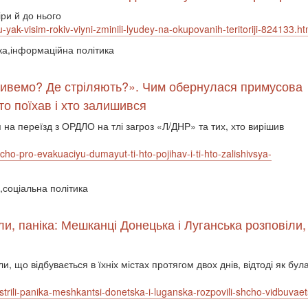
іри й до нього
yak-visim-rokiv-viyni-zminili-lyudey-na-okupovanih-teritoriji-824133.ht
ика,інформаційна політика
 живемо? Де стріляють?». Чим обернулася примусова
то поїхав і хто залишився
 на переїзд з ОРДЛО на тлі загроз «Л/ДНР» та тих, хто вирішив
cho-pro-evakuaciyu-dumayut-ti-hto-pojihav-i-ti-hto-zalishivsya-
і,соціальна політика
іли, паніка: Мешканці Донецька і Луганська розповіли
и, що відбувається в їхніх містах протягом двох днів, відтоді як б
obstrili-panika-meshkantsi-donetska-i-luganska-rozpovili-shcho-vidbu