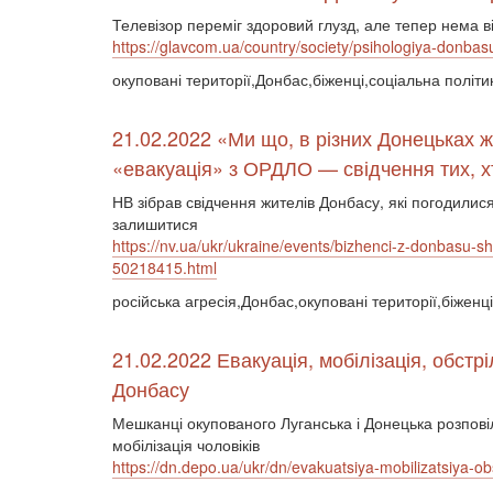
Телевізор переміг здоровий глузд, але тепер нема в
https://glavcom.ua/country/society/psihologiya-donbasu-
окуповані території,Донбас,біженці,соціальна політ
21.02.2022 «Ми що, в різних Донецьках
«евакуація» з ОРДЛО — свідчення тих, х
НВ зібрав свідчення жителів Донбасу, які погодилися
залишитися
https://nv.ua/ukr/ukraine/events/bizhenci-z-donbasu-sh
50218415.html
російська агресія,Донбас,окуповані території,біженц
21.02.2022 Евакуація, мобілізація, обстр
Донбасу
Мешканці окупованого Луганська і Донецька розповіл
мобілізація чоловіків
https://dn.depo.ua/ukr/dn/evakuatsiya-mobilizatsiya-