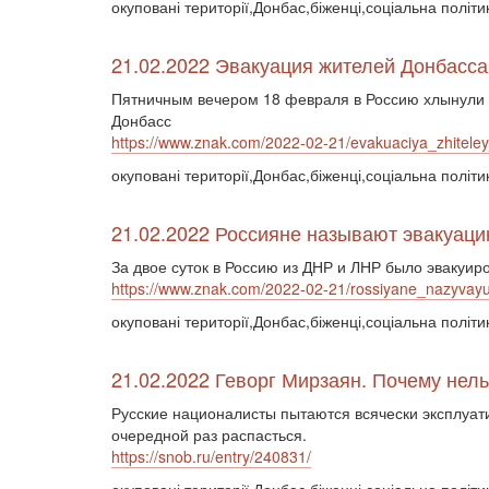
окуповані території,Донбас,біженці,соціальна політи
21.02.2022 Эвакуация жителей Донбасса 
Пятничным вечером 18 февраля в Россию хлынули 
Донбасс
https://www.znak.com/2022-02-21/evakuaciya_zhitele
окуповані території,Донбас,біженці,соціальна політи
21.02.2022 Россияне называют эвакуац
За двое суток в Россию из ДНР и ЛНР было эвакуир
https://www.znak.com/2022-02-21/rossiyane_nazyvayu
окуповані території,Донбас,біженці,соціальна політи
21.02.2022 Геворг Мирзаян. Почему нел
Русские националисты пытаются всячески эксплуати
очередной раз распасться.
https://snob.ru/entry/240831/