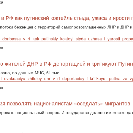
ка
в РФ как путинский коктейль стыда, ужаса и ярости
потоки беженцев с территорий самопровозглашенных ЛНР и ДНР из
y_donbassa_v_rf_kak_putinskiy_kokteyl_styda_uzhasa_i_yarosti_prop
ка
ию жителей ДНР в РФ депортацией и критикуют Пути
овано, по данным МЧС, 61 тыс
t_evakuaciyu_zhiteley_dnr_v_rf_deportaciey_i_kritikuyut_putina_za_
ка
ьзя позволять националистам «оседлать» мигрантов
ровать национальный вопрос. И государство должно им жестко дать 