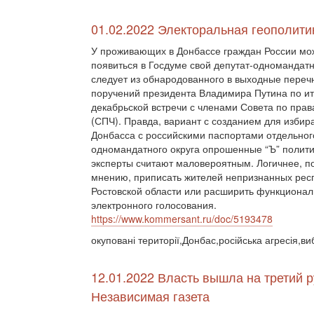
01.02.2022 Электоральная геополити
У проживающих в Донбассе граждан России мо
появиться в Госдуме свой депутат-одномандатн
следует из обнародованного в выходные переч
поручений президента Владимира Путина по ит
декабрьской встречи с членами Совета по прав
(СПЧ). Правда, вариант с созданием для избир
Донбасса с российскими паспортами отдельног
одномандатного округа опрошенные “Ъ” полити
эксперты считают маловероятным. Логичнее, п
мнению, приписать жителей непризнанных респ
Ростовской области или расширить функционал
электронного голосования.
https://www.kommersant.ru/doc/5193478
окуповані території,Донбас,російська агресія,в
12.01.2022 Власть вышла на третий 
Независимая газета