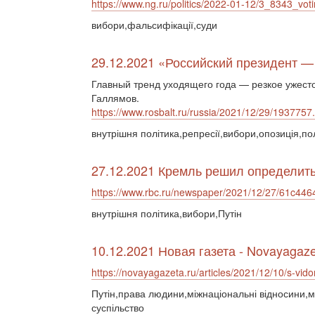
https://www.ng.ru/politics/2022-01-12/3_8343_voti
вибори,фальсифікації,суди
29.12.2021 «Российский президент —
Главный тренд уходящего года — резкое ужест
Галлямов.
https://www.rosbalt.ru/russia/2021/12/29/1937757
внутрішня політика,репресії,вибори,опозиція,по
27.12.2021 Кремль решил определить
https://www.rbc.ru/newspaper/2021/12/27/61c44
внутрішня політика,вибори,Путін
10.12.2021 Новая газета - Novayagaze
https://novayagazeta.ru/articles/2021/12/10/s-vid
Путін,права людини,міжнаціональні відносини,м
суспільство