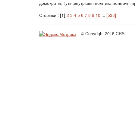
демократія,Путін,внутрішня політика,політичні 
Сторінки :
[1]
2
3
4
5
6
7
8
9
10
...
[538]
© Copyright 2015 CRS