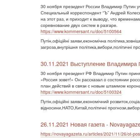
30 ноября президент России Владимир Путин у
Специальный корреспондент “Ъ” Андрей Колесн
на этот раз, и приходит к выводу, что временам
соревнование двух систем в разгаре.
https://www.kommersant.ru/doc/5100564
Путін,офіційні заяви,економічна політика,зовніш
загроза,внутрішня політика,вибори,політичні пр
30.11.2021 Выступление Владимира 
30 ноября президент РФ Владимир Путин прин
«Россия зовет!» Он рассказал о состоянии рос
план действий в связи с новым штаммом корон
https://www.kommersant.ru/doc/5100324
Путін,офіційні заяви,економічний розвиток,соціа
відносини,НАТО,Китай,політичні прогнози,вибор
26.11.2021 Новая газета - Novayagaze
https://novayagazeta.ru/articles/2021/11/26/ot-pos