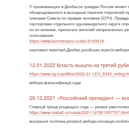
У проживающих в Донбассе граждан России может п
обнародованного в выходные перечня поручений пр
членами Совета по правам человека (СПЧ). Правда
паспортами отдельного одномандатного округа опр
по их мнению, приписать жителей непризнанных ре
голосования.
https://www.kommersant.ru/doc/5193478
окуповані території,Донбас,російська агресія,вибор
12.01.2022 Власть вышла на третий руб
https://www.ng.ru/politics/2022-01-12/3_8343_voting.h
вибори,фальсифікації,суди
29.12.2021 «Российский президент — вс
Главный тренд уходящего года — резкое ужесточен
https://www.rosbalt.ru/russia/2021/12/29/1937757.html
внутрішня політика,репресії,вибори,опозиція,політи