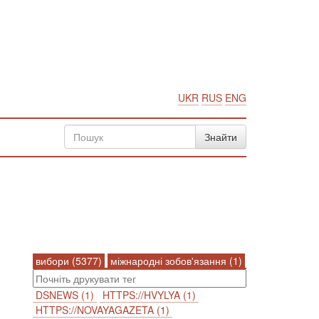
UKR
RUS
ENG
вибори (5377)
міжнародні зобов'язання (1)
DSNEWS (1)
HTTPS://HVYLYA (1)
HTTPS://NOVAYAGAZETA (1)