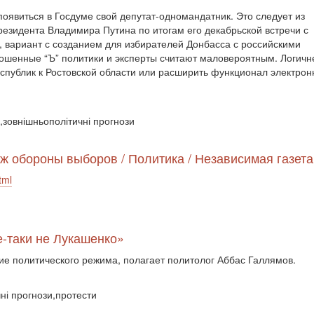
оявиться в Госдуме свой депутат-одномандатник. Это следует из
езидента Владимира Путина по итогам его декабрьской встречи с
, вариант с созданием для избирателей Донбасса с российскими
ошенные “Ъ” политики и эксперты считают маловероятным. Логичн
спублик к Ростовской области или расширить функционал электрон
и,зовнішньополітичні прогнози
еж обороны выборов / Политика / Независимая газета
tml
е-таки не Лукашенко»
ие политического режима, полагает политолог Аббас Галлямов.
чні прогнози,протести