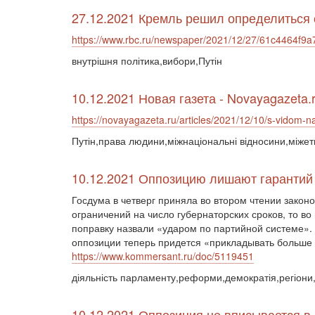
27.12.2021 Кремль решил определиться 
https://www.rbc.ru/newspaper/2021/12/27/61c4464f9
внутрішня політика,вибори,Путін
10.12.2021 Новая газета - Novayagazeta.
https://novayagazeta.ru/articles/2021/12/10/s-vidom-n
Путін,права людини,міжнаціональні відносини,міжетн
10.12.2021 Оппозицию лишают гарантий
Госдума в четверг приняла во втором чтении закон
ограничений на число губернаторских сроков, то в
поправку назвали «ударом по партийной системе».
оппозиции теперь придется «прикладывать больше у
https://www.kommersant.ru/doc/5119451
діяльність парламенту,реформи,демократія,регіони
10.12.2021 Оппозиция не вписывается в 