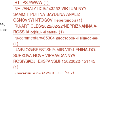
HTTPS://WWW (1)
NET/ANALYTICS/243252-VIRTUALNYY-
SAMMIT-PUTINA-BAYDENA-ANALIZ-
OSNOVNYH-ITOGOV Переговори (1)
ее,
RU/ARTICLES/2022/02/22/NEPRIZNANNAIA-
ного
ROSSIIA офіційні заяви (1)
ru/commentary/85364 двосторонні відносини
(1)
UA/BLOG/BRESTSKIY-MIR-VID-LENINA-DO-
SURKOVA-NOVE-VIPRAVDANNYA-
ROSIYSKOJI-EKSPANSIJI-15022022-451445
(1)
«руський мір» (4290)
ЄС (137)
імперіалізм (38)
інформаційна безпека (2)
інформаційна війна (3847)
інформаційна політика (903)
інцидент (1246)
іслам (510)
історія (4811)
агресія (2)
антиамериканізм (1188)
антисемітизм (1)
АРК (7225)
Афганістан (14)
біженці (126)
Білорусь (111)
безпека (2)
безробіття (295)
бюджет (1557)