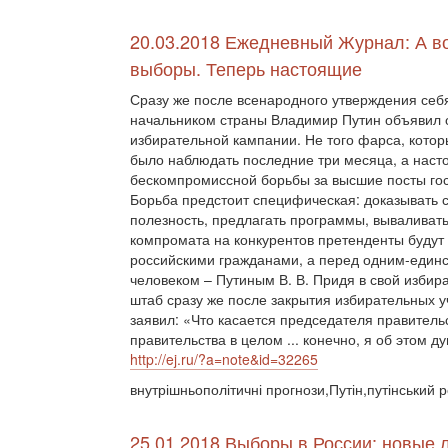
20.03.2018 Ежедневный Журнал: А во
выборы. Теперь настоящие
Сразу же после всенародного утверждения себ
начальником страны Владимир Путин объявил 
избирательной кампании. Не того фарса, кото
было наблюдать последние три месяца, а наст
бескомпромиссной борьбы за высшие посты гос
Борьба предстоит специфическая: доказывать 
полезность, предлагать программы, вываливать
компромата на конкурентов претенденты будут
российскими гражданами, а перед одним-един
человеком – Путиным В. В. Придя в свой избир
штаб сразу же после закрытия избирательных у
заявил: «Что касается председателя правитель
правительства в целом ... конечно, я об этом ду
http://ej.ru/?a=note&id=32265
внутрішньополітичні прогнози,Путін,путінський 
25.01.2018
Выборы в России: новые л