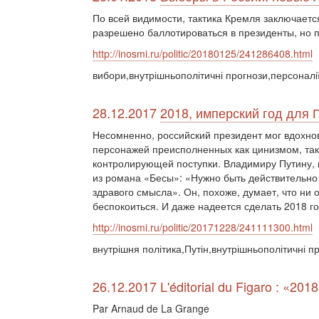
По всей видимости, тактика Кремля заключается
разрешено баллотироваться в президенты, но п
http://inosmi.ru/politic/20180125/241286408.html
вибори,внутрішньополітичні прогнози,персоналі
28.12.2017
2018, имперский год для 
Несомненно, российский президент мог вдохнов
персонажей преисполненных как цинизмом, та
контролирующей поступки. Владимиру Путину, н
из романа «Бесы»: «Нужно быть действительно 
здравого смысла». Он, похоже, думает, что ни 
беспокоиться. И даже надеется сделать 2018 г
http://inosmi.ru/politic/20171228/241111300.html
внутрішня політика,Путін,внутрішньополітичні п
26.12.2017 L'éditorial du Figaro : «201
Par Arnaud de La Grange