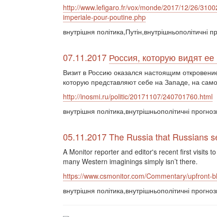
http://www.lefigaro.fr/vox/monde/2017/12/26/310
imperiale-pour-poutine.php
внутрішня політика,Путін,внутрішньополітичні п
07.11.2017
Россия, которую видят ее
Визит в Россию оказался настоящим откровение
которую представляют себе на Западе, на само
http://inosmi.ru/politic/20171107/240701760.html
внутрішня політика,внутрішньополітичні прогнози
05.11.2017 The Russia that Russians s
A Monitor reporter and editor's recent first visits 
many Western imaginings simply isn’t there.
https://www.csmonitor.com/Commentary/upfront-b
внутрішня політика,внутрішньополітичні прогнози