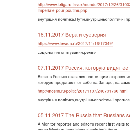
http://www.lefigaro.fr/vox/monde/2017/12/26/310
imperiale-pour-poutine.php
внутрішня політика,Путін,внутрішньополітичні п
16.11.2017 Вера и суеверия
https://www.levada.ru/2017/11/16/17049/
соціологічні опитування,релігія
07.11.2017
Россия, которую видят ее
Визит в Россию оказался настоящим откровение
которую представляют себе на Западе, на само
http://inosmi.ru/politic/20171107/240701760.html
внутрішня політика,внутрішньополітичні прогнози
05.11.2017 The Russia that Russians s
A Monitor reporter and editor's recent first visits 
many Western imaginings simply isn’t there.