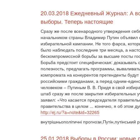
20.03.2018 Ежедневный Журнал: А во
выборы. Теперь настоящие
Сразу же после всенародного утверждения себ
начальником страны Владимир Путин объявил 
избирательной кампании. Не того фарса, кото
было наблюдать последние три месяца, а наст
бескомпромиссной борьбы за высшие посты гос
Борьба предстоит специфическая: доказывать 
полезность, предлагать программы, вываливать
компромата на конкурентов претенденты будут
российскими гражданами, а перед одним-един
человеком – Путиным В. В. Придя в свой избир
штаб сразу же после закрытия избирательных у
заявил: «Что касается председателя правитель
правительства в целом ... конечно, я об этом ду
http://ej.ru/?a=note&id=32265
внутрішньополітичні прогнози,Путін,путінський 
25.01.2018
Выборы в России: новые л