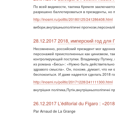
По всей видимости, тактика Кремля заключается
разрешено баллотироваться в президенты, но п
http://inosmi.ru/politic/20180125/241286408.html
вибори,внутрішньополітичні прогнози,персоналі
28.12.2017
2018, имперский год для 
Несомненно, российский президент мог вдохнов
персонажей преисполненных как цинизмом, та
контролирующей поступки. Владимиру Путину, н
из романа «Бесы»: «Нужно быть действительно 
здравого смысла». Он, похоже, думает, что ни 
беспокоиться. И даже надеется сделать 2018 г
http://inosmi.ru/politic/20171228/241111300.html
внутрішня політика,Путін,внутрішньополітичні п
26.12.2017 L'éditorial du Figaro : «201
Par Arnaud de La Grange