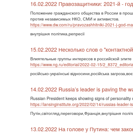
16.02.2022 Правозащитники: 2021-й - го
Положение гражданского общества в России в прош
против независимых НКО, СМИ и активистов.
https://www.dw.com/ru/pravozashhitniki-2021-j-god-mas
внутрішня політика,репресії
15.02.2022 Несколько слов о "контактной
Влиятельные группы интересов в российской элите
https://www.ng.ru/editorial/2022-02-15/2_8372_editoria
російсько-українські відносини,російська загроза,во
14.02.2022 Russia’s leader is paving the way
Russian President keeps showing signs of personality 
https://lansinginstitute.org/2022/02/14/russias-leader-i
Путін,світогляд,переговори,Франція,внутрішня політ
13.02.2022 На голове у Путина: чем зак