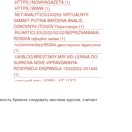
HTTPS://NOVAYAGAZETA (1)
HTTPS://WWW (1)
NET/ANALYTICS/243252-VIRTUALNYY-
SAMMIT-PUTINA-BAYDENA-ANALIZ-
OSNOVNYH-ITOGOV Переговори (1)
RU/ARTICLES/2022/02/22/NEPRIZNANNAIA-
ROSSIIA офіційні заяви (1)
ru/commentary/85364 двосторонні відносини
(1)
UA/BLOG/BRESTSKIY-MIR-VID-LENINA-DO-
SURKOVA-NOVE-VIPRAVDANNYA-
ROSIYSKOJI-EKSPANSIJI-15022022-451445
(1)
«руський мір» (4290)
ЄС (137)
імперіалізм (38)
інформаційна безпека (2)
інформаційна війна (3847)
інформаційна політика (903)
ость Кремля следовать жестким курсом, считает
інцидент (1246)
іслам (510)
історія (4811)
агресія (2)
антиамериканізм (1188)
антисемітизм (1)
АРК (7225)
Афганістан (14)
біженці (126)
Білорусь (111)
безпека (2)