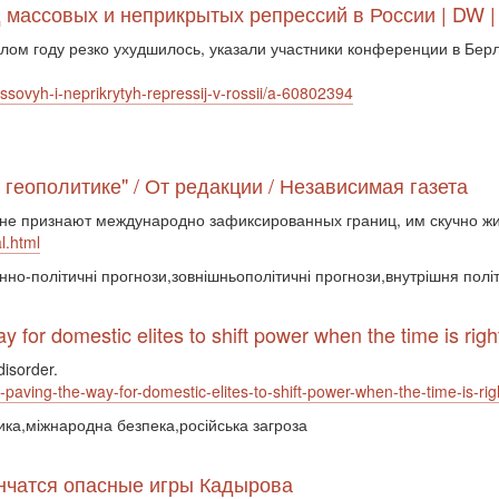
д массовых и неприкрытых репрессий в России | DW |
лом году резко ухудшилось, указали участники конференции в Бер
sovyh-i-neprikrytyh-repressij-v-rossii/a-60802394
 геополитике" / От редакции / Независимая газета
 не признают международно зафиксированных границ, им скучно жи
l.html
єнно-політичні прогнози,зовнішньополітичні прогнози,внутрішня полі
 for domestic elites to shift power when the time is righ
disorder.
s-paving-the-way-for-domestic-elites-to-shift-power-when-the-time-is-rig
ика,міжнародна безпека,російська загроза
ончатся опасные игры Кадырова