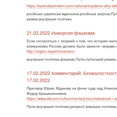
https://kyivindependent.com/national/explainer-why-did-
російсько-українські відносини,російська загроза,Пу
режим,внутрішня політика
21.02.2022 Инверсия фашизма
Если согласиться с теорией о том, что история нап
коммунизма Россию должно было занести «вправо» 
http://region.expert/inversion/
внутрішня політика,фашизм,Путін,путінський режим,
17.02.2022 Комментарий: Безжалостность
17.02.2022
Приговор Юрию Жданову на фоне суда над Алексеем
Федор Крашенинников.
https://www.dw.com/ru/kommentarij-bezzhalostnost-i
Путін,внутрішня політика,репресії,зовнішня політика