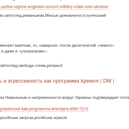
putins-regime-engineer-current-military-crisis-over-ukraine/
тін,світогляд,реваншизм,Мінські домовленості,путінський
оминает маятник, то, наверное, после десятилетий «левого»
и даже в «ультраправо».
світогляд,свобода слова,репресії
 и агрессивность как программа Кремля | DW |
 Навальным и напряженности вокруг Украины подтверждает готовн
-agressivnost-kak-programma-kremlja/a-60817210
,російська загроза,російська агресія