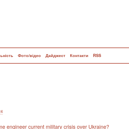
льність
Фото/відео
Дайджест
Контакти
RSS
24
e engineer current military crisis over Ukraine?