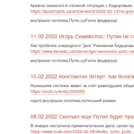
Кремль оказался в сложной ситуации с Кадыровым,
https://apostrophe.ua/article/world/2022-02-13/na-go
внутрішня політика,Путін,суб’єкти федерації
11.02.2022 Игорь Семиволос: Путин не 
Как пробитие очередного "дна" Рамзаном Кадыровы
https://www.dsnews.ua/interviu/igor-semivolos-putin-
внутрішня політика,Путін,суб’єкти федерації
10.02.2022 Константин Эггерт. Как боле
Нынешняя система живет за счет равнодушия общест
https://snob.ru/entry/240559/
партії,внутрішня політика,путінський режим
08.02.2022 Сколько еще Путин будет пр
В январе наступила примечательная дата: сроки 
https://www.znak.com/2022-02-08/skolko_eche_putin_