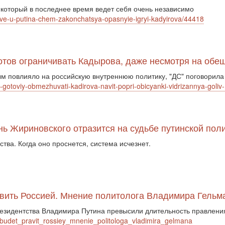
 который в последнее время ведет себя очень независимо
love-u-putina-chem-zakonchatsya-opasnyie-igryi-kadyirova/44418
готов ограничивать Кадырова, даже несмотря на обе
м повлияло на российскую внутреннюю политику, "ДС" поговорила
ne-gotoviy-obmezhuvati-kadirova-navit-popri-obicyanki-vidrizannya-gol
знь Жириновского отразится на судьбе путинской пол
ва. Когда оно проснется, система исчезнет.
авить Россией. Мнение политолога Владимира Гельм
президентства Владимира Путина превысили длительность правлен
budet_pravit_rossiey_mnenie_politologa_vladimira_gelmana