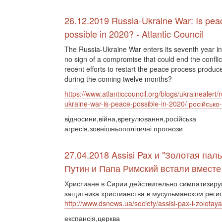
26.12.2019 Russia-Ukraine War: Is pea
possible in 2020? - Atlantic Council
The Russia-Ukraine War enters its seventh year i
no sign of a compromise that could end the conflic
recent efforts to restart the peace process produce
during the coming twelve months?
https://www.atlanticcouncil.org/blogs/ukrainealert/r
ukraine-war-is-peace-possible-in-2020/ російсько-
відносини,війна,врегулювання,російська
агресія,зовнішньополітичні прогнози
27.04.2018 Assisi Pax и "Золотая паль
Путин и Папа Римский встали вместе
Христиане в Сирии действительно симпатизирую
защитника христианства в мусульманском реги
http://www.dsnews.ua/society/assisi-pax-i-zolota
експансія,церква