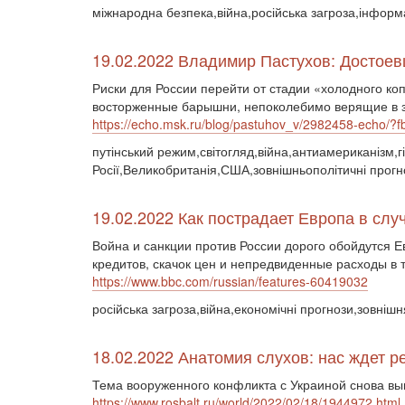
міжнародна безпека,війна,російська загроза,інформ
19.02.2022 Владимир Пастухов: Достоев
Риски для России перейти от стадии «холодного ко
восторженные барышни, непоколебимо верящие в з
https://echo.msk.ru/blog/pastuhov_v/2982458-ech
путінський режим,світогляд,війна,антиамериканізм,г
Росії,Великобританія,США,зовнішньополітичні прогн
19.02.2022 Как пострадает Европа в слу
Война и санкции против России дорого обойдутся 
кредитов, скачок цен и непредвиденные расходы в 
https://www.bbc.com/russian/features-60419032
російська загроза,війна,економічні прогнози,зовнішн
18.02.2022 Анатомия слухов: нас ждет р
Тема вооруженного конфликта с Украиной снова выш
https://www.rosbalt.ru/world/2022/02/18/1944972.html