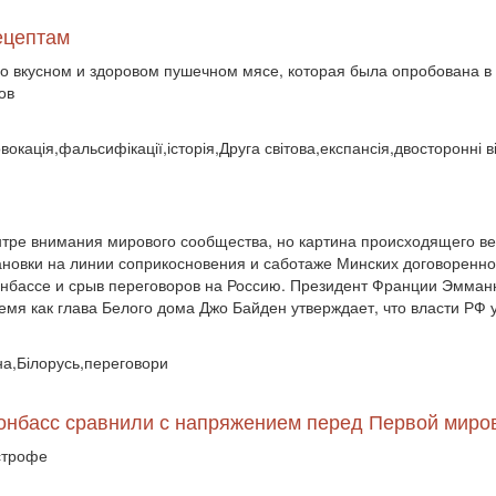
ецептам
о вкусном и здоровом пушечном мясе, которая была опробована в 1
ов
овокація,фальсифікації,історія,Друга світова,експансія,двосторонні 
нтре внимания мирового сообщества, но картина происходящего в
тановки на линии соприкосновения и саботаже Минских договоренн
Донбассе и срыв переговоров на Россию. Президент Франции Эмман
емя как глава Белого дома Джо Байден утверждает, что власти РФ
йна,Білорусь,переговори
онбасс сравнили с напряжением перед Первой миров
строфе