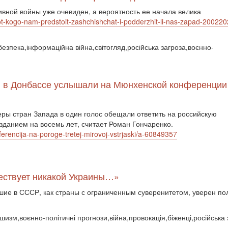
вной войны уже очевиден, а вероятность ее начала велика
-ot-kogo-nam-predstoit-zashchishchat-i-podderzhit-li-nas-zapad-200220
 безпека,інформаційна війна,світогляд,російська загроза,воєнно-
ы в Донбассе услышали на Мюнхенской конференции 
ы стран Запада в один голос обещали ответить на российскую
зданием на восемь лет, считает Роман Гончаренко.
rencija-na-poroge-tretej-mirovoj-vstrjaski/a-60849357
ществует никакой Украины…»
шие в СССР, как страны с ограниченным суверенитетом, уверен по
ншизм,воєнно-політичні прогнози,війна,провокація,біженці,російська 