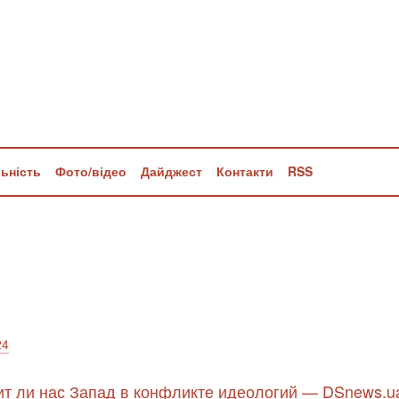
льність
Фото/відео
Дайджест
Контакти
RSS
24
т ли нас Запад в конфликте идеологий — DSnews.u