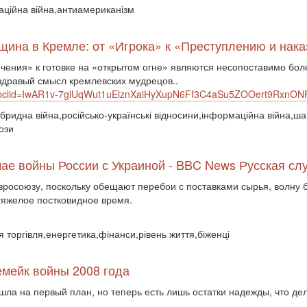
аційна війна,антиамериканізм
щина в Кремле: от «Игрока» к «Преступлению и нак
пчения» к готовке на «открытом огне» являются несопоставимо бо
дравый смысл кремлевских мудрецов..
o/?fbclid=IwAR1v-7giUqWut1uElznXaiHyXupN6Ff3C4aSu5ZOOert9RxnO
ібридна війна,російсько-українські відносини,інформаційна війна,ш
ози
чае войны России с Украиной - BBC News Русская сл
Евросоюзу, поскольку обещают перебои с поставками сырья, волну
тяжелое постковидное время.
я торгівля,енергетика,фінанси,рівень життя,біженці
емейк войны 2008 года
ла на первый план, но теперь есть лишь остатки надежды, что де