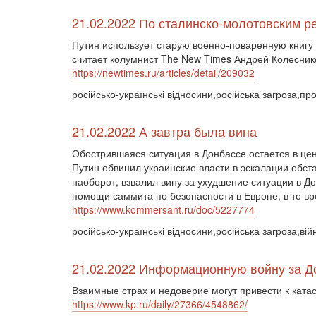
21.02.2022 По сталинско-молотовским р
Путин использует старую военно-поваренную книгу 
считает колумнист The New Times Андрей Колесник
https://newtimes.ru/articles/detail/209032
російсько-українські відносини,російська загроза,пр
21.02.2022 А завтра была вина
Обострившаяся ситуация в Донбассе остается в це
Путин обвинил украинские власти в эскалации обс
наоборот, взвалил вину за ухудшение ситуации в 
помощи саммита по безопасности в Европе, в то вр
https://www.kommersant.ru/doc/5227774
російсько-українські відносини,російська загроза,ві
21.02.2022 Информационную войну за Д
Взаимные страх и недоверие могут привести к ката
https://www.kp.ru/daily/27366/4548862/