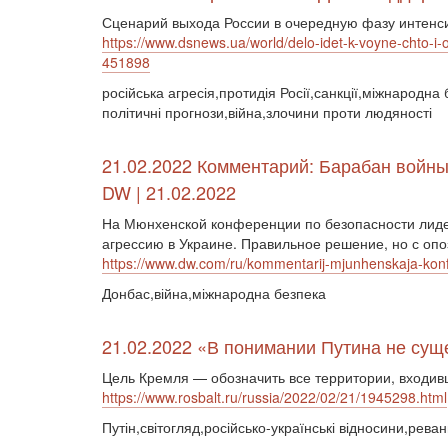
Сценарий выхода России в очередную фазу интенси
https://www.dsnews.ua/world/delo-idet-k-voyne-chto-i
451898
російська агресія,протидія Росії,санкції,міжнародна
політичні прогнози,війна,злочини проти людяності
21.02.2022 Комментарий: Барабан войн
DW | 21.02.2022
На Мюнхенской конференции по безопасности лидер
агрессию в Украине. Правильное решение, но с опо
https://www.dw.com/ru/kommentarij-mjunhenskaja-konfe
Донбас,війна,міжнародна безпека
21.02.2022 «В понимании Путина не су
Цель Кремля — обозначить все территории, входив
https://www.rosbalt.ru/russia/2022/02/21/1945298.html
Путін,світогляд,російсько-українські відносини,рева