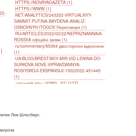
HTTPS://NOVAYAGAZETA (1)
HTTPS://WWW (1)
22-
NET/ANALYTICS/243252-VIRTUALNYY-
SAMMIT-PUTINA-BAYDENA-ANALIZ-
OSNOVNYH-ITOGOV Переговори (1)
RU/ARTICLES/2022/02/22/NEPRIZNANNAIA-
ROSSIIA офіційні заяви (1)
ru/commentary/85364 двосторонні відносини
|
(1)
UA/BLOG/BRESTSKIY-MIR-VID-LENINA-DO-
SURKOVA-NOVE-VIPRAVDANNYA-
ROSIYSKOJI-EKSPANSIJI-15022022-451445
(1)
«руський мір» (4290)
ЄС (137)
імперіалізм (38)
інформаційна безпека (2)
інформаційна війна (3847)
інформаційна політика (903)
інцидент (1246)
іслам (510)
історія (4811)
литик Лев Шлосберг.
агресія (2)
антиамериканізм (1188)
антисемітизм (1)
АРК (7225)
Афганістан (14)
біженці (126)
загроза
Білорусь (111)
безпека (2)