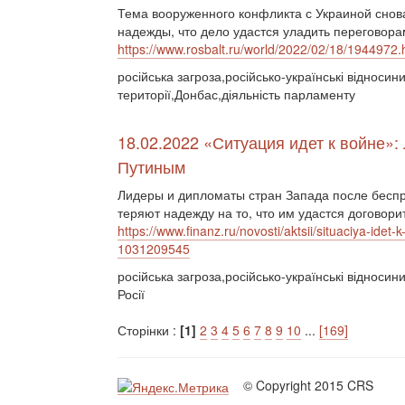
Тема вооруженного конфликта с Украиной снова
надежды, что дело удастся уладить переговора
https://www.rosbalt.ru/world/2022/02/18/1944972.
російська загроза,російсько-українські відносин
території,Донбас,діяльність парламенту
18.02.2022 «Ситуация идет к войне»
Путиным
Лидеры и дипломаты стран Запада после беспр
теряют надежду на то, что им удастся договорит
https://www.finanz.ru/novosti/aktsii/situaciya-ide
1031209545
російська загроза,російсько-українські відносин
Росії
Сторінки :
[1]
2
3
4
5
6
7
8
9
10
...
[169]
© Copyright 2015 CRS