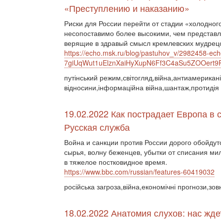
«Преступлению и наказанию»
Риски для России перейти от стадии «холодног
несопоставимо более высокими, чем представ
верящие в здравый смысл кремлевских мудрецо
https://echo.msk.ru/blog/pastuhov_v/2982458-ech
7giUqWut1uElznXaiHyXupN6Ff3C4aSu5ZOOert
путінський режим,світогляд,війна,антиамериканіз
відносини,інформаційна війна,шантаж,протидія 
19.02.2022 Как пострадает Европа в 
Русская служба
Война и санкции против России дорого обойду
сырья, волну беженцев, убытки от списания м
в тяжелое постковидное время.
https://www.bbc.com/russian/features-60419032
російська загроза,війна,економічні прогнози,зов
18.02.2022 Анатомия слухов: нас жде