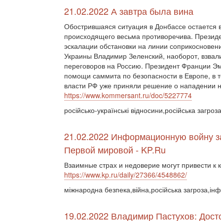
21.02.2022 А завтра была вина
Обострившаяся ситуация в Донбассе остается 
происходящего весьма противоречива. Президе
эскалации обстановки на линии соприкосновен
Украины Владимир Зеленский, наоборот, взвали
переговоров на Россию. Президент Франции Э
помощи саммита по безопасности в Европе, в т
власти РФ уже приняли решение о нападении н
https://www.kommersant.ru/doc/5227774
російсько-українські відносини,російська загроз
21.02.2022 Информационную войну з
Первой мировой - KP.Ru
Взаимные страх и недоверие могут привести к 
https://www.kp.ru/daily/27366/4548862/
міжнародна безпека,війна,російська загроза,ін
19.02.2022 Владимир Пастухов: Дост