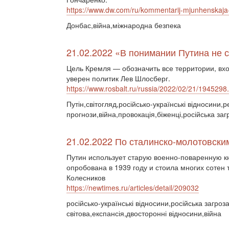
https://www.dw.com/ru/kommentarij-mjunhenskaja-k
Донбас,війна,міжнародна безпека
21.02.2022 «В понимании Путина не
Цель Кремля — обозначить все территории, вх
уверен политик Лев Шлосберг.
https://www.rosbalt.ru/russia/2022/02/21/1945298
Путін,світогляд,російсько-українські відносини
прогнози,війна,провокація,біженці,російська заг
21.02.2022 По сталинско-молотовски
Путин использует старую военно-поваренную к
опробована в 1939 году и стоила многих сотен
Колесников
https://newtimes.ru/articles/detail/209032
російсько-українські відносини,російська загроз
світова,експансія,двосторонні відносини,війна