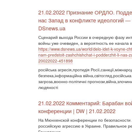
21.02.2022 Признание ОРДЛО. Подде
нас Запад в конфликте идеологий —
DSnews.ua
Сценарий выхода России в очередную фазу ин
войны уже очевиден, а вероятность ее начала 
https://www.dsnews.ua/world/delo-idet-k-voyne-cht
nam-predstoit-zashchishchat-i-podderzhit-li-nas-
20022022-451898
російська агресія,протидія Росії,санкції,міжнар
безпека,інформаційна війна,світогляд,російська
загроза,воєнно-політичні прогнози,війна,злочин
людяності
21.02.2022 Комментарий: Барабан в
конференции | DW | 21.02.2022
На Мюнхенской конференции по безопасности л
российскую агрессию в Украине. Правильное ре
Гончаренко.