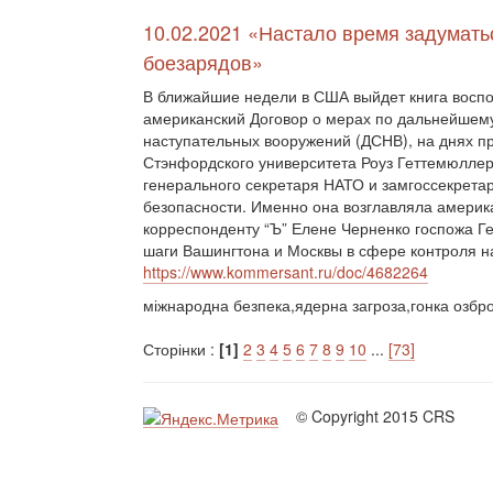
10.02.2021 «Настало время задуматьс
боезарядов»
В ближайшие недели в США выйдет книга воспом
американский Договор о мерах по дальнейшем
наступательных вооружений (ДСНВ), на днях п
Стэнфордского университета Роуз Геттемюллер
генерального секретаря НАТО и замгоссекрет
безопасности. Именно она возглавляла америк
корреспонденту “Ъ” Елене Черненко госпожа Г
шаги Вашингтона и Москвы в сфере контроля н
https://www.kommersant.ru/doc/4682264
міжнародна безпека,ядерна загроза,гонка озбр
Сторінки :
[1]
2
3
4
5
6
7
8
9
10
...
[73]
© Copyright 2015 CRS