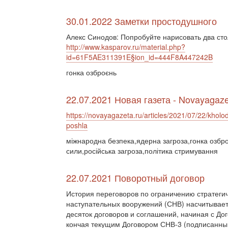
30.01.2022 Заметки простодушного
Алекс Синодов: Попробуйте нарисовать два сто
http://www.kasparov.ru/material.php?
id=61F5AE311391E§ion_id=444F8A447242B
гонка озброєнь
22.07.2021 Новая газета - Novayagaze
https://novayagazeta.ru/articles/2021/07/22/kholo
poshla
міжнародна безпека,ядерна загроза,гонка озбро
сили,російська загроза,політика стримування
22.07.2021 Поворотный договор
История переговоров по ограничению стратеги
наступательных вооружений (СНВ) насчитывает
десяток договоров и соглашений, начиная с До
кончая текущим Договором СНВ-3 (подписанным 