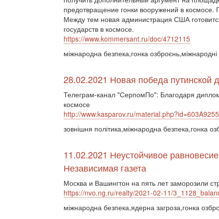
предотвращение гонки вооружений в космосе. Пе
Между тем новая администрация США готовитс
государств в космосе.
https://www.kommersant.ru/doc/4712115
міжнародна безпека,гонка озброєнь,міжнародні
28.02.2021 Новая победа путинской 
Телеграм-канал "СерпомПо": Благодаря диплом
космосе
http://www.kasparov.ru/material.php?id=603A92
зовнішня політика,міжнародна безпека,гонка оз
11.02.2021 Неустойчивое равновесие,
Независимая газета
Москва и Вашингтон на пять лет заморозили ст
https://nvo.ng.ru/realty/2021-02-11/3_1128_balan
міжнародна безпека,ядерна загроза,гонка озбро