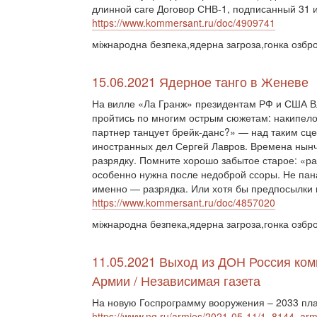
длинной саге Договор СНВ-1, подписанный 31 и
https://www.kommersant.ru/doc/4909741
міжнародна безпека,ядерна загроза,гонка озбр
15.06.2021 Ядерное танго в Женеве
На вилле «Ла Гранж» президентам РФ и США Вл
пройтись по многим острым сюжетам: накипело. 
партнер танцует брейк-данс?» — над таким сц
иностранных дел Сергей Лавров. Времена нынч
разрядку. Помните хорошо забытое старое: «
особенно нужна после недоброй ссоры. Не па
именно — разрядка. Или хотя бы предпосылки к
https://www.kommersant.ru/doc/4857020
міжнародна безпека,ядерна загроза,гонка озбро
11.05.2021 Выход из ДОН Россия ком
Армии / Независимая газета
На новую Госпрограмму вооружения – 2033 план
https://www.ng.ru/armies/2021-05-11/1_8144_ar