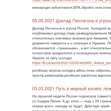
міжнародні зобов’язання,ВПК,збройні сили,гонка
05.05.2021 Доклад Пентагона и угроз
Доклад Пентагона и угроза России. Холодная 
опубликовал доклад главы разведуправления 
относительно ключевых вызовов для Америки. С
документе говорится и о ситуации в Украине. 
обозначаются «туманными», а вот относительн
полуостров превратился в полноценную военную
України та світу сьогодні
https://lb.ua/world/2021/05/05/483895_doklad_pe
російська загроза,холодна війна,гонка озброєн
простір,реваншизм,російсько-українські віднос
03.03.2021 Путь в мирный космос ле
На прошлой неделе Россия подписала совмест
со Сьерра-Леоне. А до этого — еще с 24 стран
скорее всего, никогда не будет. Действуя таки
получить дополнительный аргумент на площадк