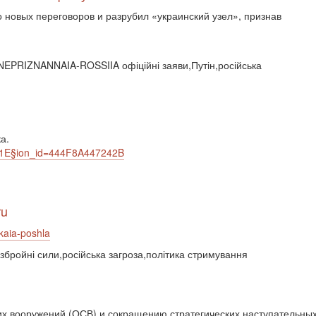
 новых переговоров и разрубил «украинский узел», признав
PRIZNANNAIA-ROSSIIA офіційні заяви,Путін,російська
а.
391E§ion_id=444F8A447242B
ru
kaia-poshla
збройні сили,російська загроза,політика стримування
их вооружений (ОСВ) и сокращению стратегических наступательны