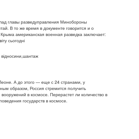
двостороння торгівля (360)
деградація (546)
дезінтеграція (294)
демографія (766)
демократ (1)
оклад главы разведуправления Минобороны
демократія (2000)
День Перемоги (269)
ай. В то же время в документе говорится и о
державний устрій (46)
 Крыма американская военная разведка заключает:
дипломатичні стосунки (1555)
іту сьогодні
договори та домовленості (2090)
Донбас (7792)
Друга світова (901)
економіка (19)
економічні прогноз (1)
і відносини,шантаж
економічні прогнози (12339)
економічна криза (2887)
економічна політика (7372)
економічна стратегія (1793)
оне. А до этого — еще с 24 странами, у
економічний (1)
анным образом, Россия стремится получить
економічний розвиток (8656)
вооружений в космосе. Перерастет ли количество в
експансія (1315)
еміграція (143)
поведения государств в космосе.
енергетика (8052)
загострення (1)
загострення відносин (2)
загострення конфлікту (2)
загострення стосунків (2833)
загроза (2)
заморожені конфлікти (1334)
заяви (3)