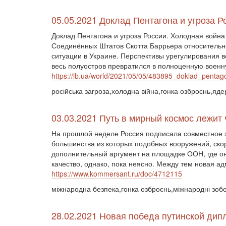
05.05.2021 Доклад Пентагона и угроза Р
Доклад Пентагона и угроза России. Холодная войн
Соединённых Штатов Скотта Баррьера относительно 
ситуации в Украине. Перспективы урегулирования 
весь полуостров превратился в полноценную военную
https://lb.ua/world/2021/05/05/483895_doklad_pentag
російська загроза,холодна війна,гонка озброєнь,яд
03.03.2021 Путь в мирный космос лежит
На прошлой неделе Россия подписала совместное з
большинства из которых подобных вооружений, скор
дополнительный аргумент на площадке ООН, где он
качество, однако, пока неясно. Между тем новая а
https://www.kommersant.ru/doc/4712115
міжнародна безпека,гонка озброєнь,міжнародні зоб
28.02.2021 Новая победа путинской дип