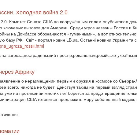
оссии. Холодная война 2.0
а 2.0. Комитет Сената США по вооружённым силам опубликовал д
ключевых вызовов для Америки. Среди угроз названы Россия и Кит
войны на Донбассе обозначаются «туманными», а вот относительно
 базу РФ. Світ - портал новин LB.ua. Останні новини України та св
ona_ugroza_rossii.html
ерна загроза,пострадянський простір,реваншизм,російсько-українськ
 через Африку
аявление о неразмещении первыми оружия в космосе со Сьерра-Ле
ее всего, никогда не будет. Действуя таким на первый взгляд стр
а уже на протяжении многих лет борется за предотвращение гонки 
дминистрация США готовится предложить миру собственный кодекс 
ов’язання
ломатии