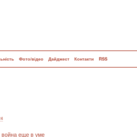
льність
Фото/відео
Дайджест
Контакти
RSS
24
, война еще в уме