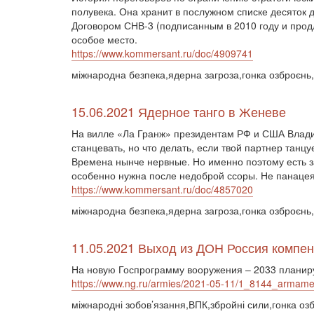
полувека. Она хранит в послужном списке десяток 
Договором СНВ-3 (подписанным в 2010 году и продл
особое место.
https://www.kommersant.ru/doc/4909741
міжнародна безпека,ядерна загроза,гонка озброєнь
15.06.2021 Ядерное танго в Женеве
На вилле «Ла Гранж» президентам РФ и США Владим
станцевать, но что делать, если твой партнер тан
Времена нынче нервные. Но именно поэтому есть 
особенно нужна после недоброй ссоры. Не панацея
https://www.kommersant.ru/doc/4857020
міжнародна безпека,ядерна загроза,гонка озброєнь,
11.05.2021 Выход из ДОН Россия компен
На новую Госпрограмму вооружения – 2033 планиру
https://www.ng.ru/armies/2021-05-11/1_8144_armame
міжнародні зобов’язання,ВПК,збройні сили,гонка озб