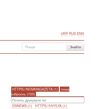
UKR
RUS
ENG
HTTPS://NOVAYAGAZETA (1)
гонка
озброєнь (720)
DSNEWS (1)
HTTPS://HVYLYA (1)