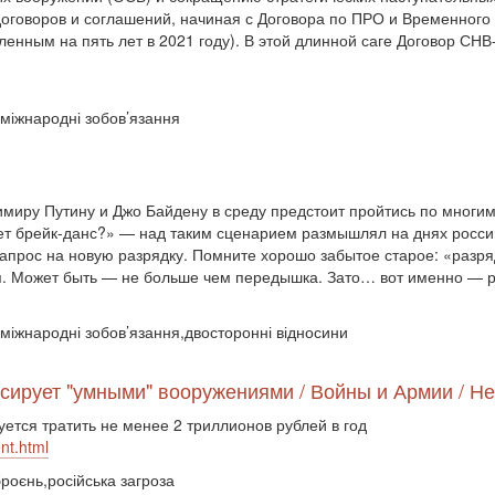
договоров и соглашений, начиная с Договора по ПРО и Временного
енным на пять лет в 2021 году). В этой длинной саге Договор СНВ
,міжнародні зобов’язання
иру Путину и Джо Байдену в среду предстоит пройтись по многим
цует брейк-данс?» — над таким сценарием размышлял на днях росс
запрос на новую разрядку. Помните хорошо забытое старое: «раз
. Может быть — не больше чем передышка. Зато… вот именно — ра
міжнародні зобов’язання,двосторонні відносини
сирует "умными" вооружениями / Войны и Армии / Не
ется тратить не менее 2 триллионов рублей в год
nt.html
роєнь,російська загроза