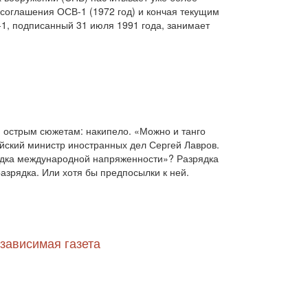
відносини (1)
візит (1601)
війна (1682)
 соглашения ОСВ-1 (1972 год) и кончая текущим
ВВП (1030)
Великобританія (17)
-1, подписанный 31 июля 1991 года, занимает
вибори (5377)
внутрішньополітичні прогнози (6)
внутрішня політика (9225)
воєнні дії (1022)
воєнно-політичні прогнози (4976)
воєнно-політичні прогнози (1)
восторонні відносини (1)
ВПК (2634)
врегулювання (2782)
 острым сюжетам: накипело. «Можно и танго
врегулювання конфлікту (1191)
ийский министр иностранных дел Сергей Лавров.
врегулювання (1)
гібридна війна (3724)
рядка международной напряженности»? Разрядка
громадська думка (1837)
зрядка. Или хотя бы предпосылки к ней.
громадська думка Путін (1)
громадянське права людини (1)
громадянське суспільство (1751)
гуманітарна політика (2042)
діяльність (10)
зависимая газета
діяльність парламенту (1330)
діяльність уряду (1292)
двосторонні (1)
двосторонні відносин (1)
двосторонні відносини (13789)
двосторонні стосунки (1084)