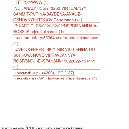
HTTPS://WWW (1)
NET/ANALYTICS/243252-VIRTUALNYY-
SAMMIT-PUTINA-BAYDENA-ANALIZ-
OSNOVNYH-ITOGOV Переговори (1)
RU/ARTICLES/2022/02/22/NEPRIZNANNAIA-
ROSSIIA офіційні заяви (1)
ru/commentary/85364 двосторонні відносини
(1)
UA/BLOG/BRESTSKIY-MIR-VID-LENINA-DO-
SURKOVA-NOVE-VIPRAVDANNYA-
ROSIYSKOJI-EKSPANSIJI-15022022-451445
(1)
«руський мір» (4290)
ЄС (137)
імперіалізм (38)
інформаційна безпека (2)
інформаційна війна (3847)
інформаційна політика (903)
інцидент (1246)
іслам (510)
історія (4811)
агресія (2)
антиамериканізм (1188)
антисемітизм (1)
АРК (7225)
Афганістан (14)
біженці (126)
Білорусь (111)
безпека (2)
безробіття (295)
бюджет (1557)
х вооружений (СНВ) насчитывает уже более