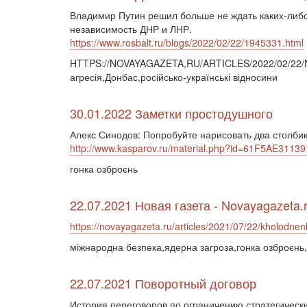
Владимир Путин решил больше не ждать каких-либо
независимость ДНР и ЛНР.
https://www.rosbalt.ru/blogs/2022/02/22/1945331.html
HTTPS://NOVAYAGAZETA,RU/ARTICLES/2022/02/22/NE
агресія,Донбас,російсько-українські відносини
30.01.2022 Заметки простодушного
Алекс Синодов: Попробуйте нарисовать два столбик
http://www.kasparov.ru/material.php?id=61F5AE311
гонка озброєнь
22.07.2021 Новая газета - Novayagazeta.
https://novayagazeta.ru/articles/2021/07/22/kholodnen
міжнародна безпека,ядерна загроза,гонка озброєнь,
22.07.2021 Поворотный договор
История переговоров по ограничению стратегическ