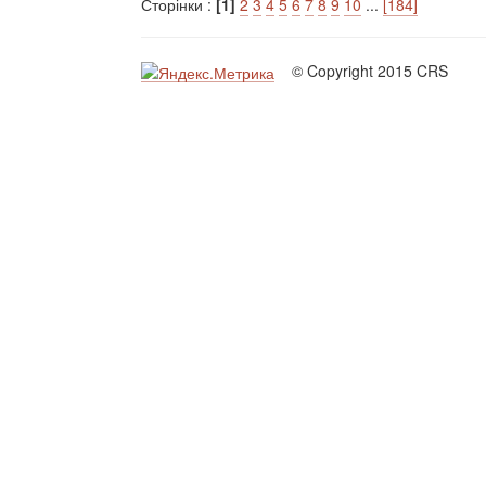
Сторінки :
[1]
2
3
4
5
6
7
8
9
10
...
[184]
© Copyright 2015 CRS