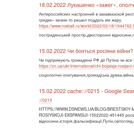
18.02.2022 Лукашенко «зажег», опол
Антироссийских настроений в закавказской рес
грядки» зачем-то решил поддать им жару.
https://www.rosbalt.ru/world/2022/02/18/1944762.
пострадянський простір,двосторонні відносини,
15.02.2022 Чи бояться росіяни війни?
Чи підтримують громадяни РФ дії Путіна чи все 
https://zn.ua/ukr/international/chi-bojatsja-rosijani-v
соціологічні опитування,громадська думка,війна,
15.02.2022 cache:://0215 - Google Sea
://0215
HTTPS://WWW,DSNEWS,UA/BLOG/BRESTSKIY-M
ROSIYSKOJI-EKSPANSIJI-15022022-451445 росій
відносини,історія,фальсифікації,Путін,світогля