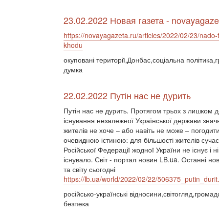
23.02.2022 Новая газета - novayagaze
https://novayagazeta.ru/articles/2022/02/23/nado-t
khodu
окуповані території,Донбас,соціальна політика,
думка
22.02.2022 Путін нас не дурить
Путін нас не дурить. Протягом трьох з лишком д
існування незалежної Української держави значн
жителів не хоче – або навіть не може – погодити
очевидною істиною: для більшості жителів сучас
Російської Федерації жодної України не існує і н
існувало. Світ - портал новин LB.ua. Останні но
та світу сьогодні
https://lb.ua/world/2022/02/22/506375_putin_durit
російсько-українські відносини,світогляд,гром
безпека