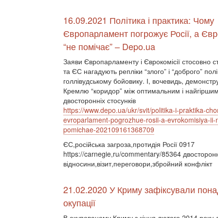
16.09.2021 Політика і практика: Чому
Європарламент погрожує Росії, а Євро
“не помічає” – Depo.ua
Заяви Європарламенту і Єврокомісії стосовно ст
та ЄС нагадують репліки “злого” і “доброго” пол
голлівудському бойовику. І, вочевидь, демонстр
Кремлю “коридор” між оптимальним і найгірши
двосторонніх стосунків
https://www.depo.ua/ukr/svit/politika-i-praktika-ch
evroparlament-pogrozhue-rosii-a-evrokomisiya-ii-
pomichae-202109161368709
ЄС,російська загроза,протидія Росії 0917
https://carnegie,ru/commentary/85364 двосторон
відносини,візит,переговори,збройний конфлікт
21.02.2020 У Криму зафіксували понад
окупації
В окупованому Криму з кінця лютого 2014 року