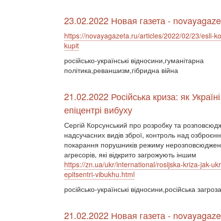
23.02.2022 Новая газета - novayagaze
https://novayagazeta.ru/articles/2022/02/23/esli-ko
kupit
російсько-українські відносини,гуманітарна
політика,реваншизм,гібридна війна
21.02.2022 Російська криза: як Україн
епіцентрі вибуху
Сергій Корсунський про розробку та розповсюд
надсучасних видів зброї, контроль над озброєн
покарання порушників режиму нерозповсюдженн
агресорів, які відкрито загрожують іншим
https://zn.ua/ukr/international/rosijska-kriza-jak-ukra
epitsentri-vibukhu.html
російсько-українські відносини,російська загро
21.02.2022 Новая газета - novayagaze