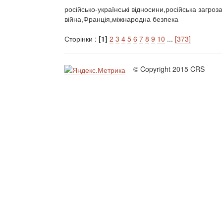
російсько-українські відносини,російська загро
війна,Франція,міжнародна безпека
Сторінки :
[1]
2
3
4
5
6
7
8
9
10
...
[373]
© Copyright 2015 CRS