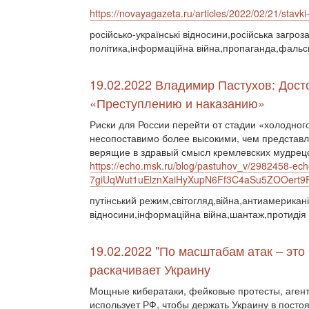
https://novayagazeta.ru/articles/2022/02/21/stavki-
російсько-українські відносини,російська загроз
політика,інформаційна війна,пропаганда,фальс
19.02.2022 Владимир Пастухов: Дост
«Преступлению и наказанию»
Риски для России перейти от стадии «холодног
несопоставимо более высокими, чем представ
верящие в здравый смысл кремлевских мудрецо
https://echo.msk.ru/blog/pastuhov_v/2982458-ech
7giUqWut1uElznXaiHyXupN6Ff3C4aSu5ZOOert
путінський режим,світогляд,війна,антиамериканіз
відносини,інформаційна війна,шантаж,протидія 
19.02.2022 "По масштабам атак – это
раскачивает Украину
Мощные кибератаки, фейковые протесты, аген
использует РФ, чтобы держать Украину в посто