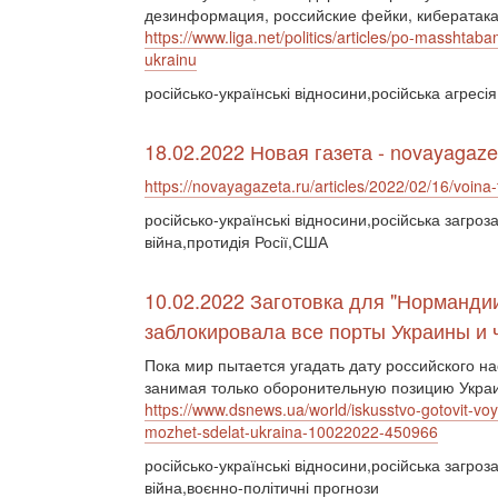
дезинформация, российские фейки, кибератака
https://www.liga.net/politics/articles/po-masshtab
ukrainu
російсько-українські відносини,російська агресія
18.02.2022 Новая газета - novayagaze
https://novayagazeta.ru/articles/2022/02/16/voina-t
російсько-українські відносини,російська загроз
війна,протидія Росії,США
10.02.2022 Заготовка для "Нормандии
заблокировала все порты Украины и 
Пока мир пытается угадать дату российского на
занимая только оборонительную позицию Укра
https://www.dsnews.ua/world/iskusstvo-gotovit-v
mozhet-sdelat-ukraina-10022022-450966
російсько-українські відносини,російська загроз
війна,воєнно-політичні прогнози