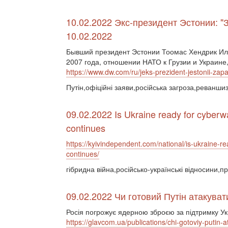
10.02.2022 Экс-президент Эстонии: "
10.02.2022
Бывший президент Эстонии Тоомас Хендрик Ил
2007 года, отношении НАТО к Грузии и Украине
https://www.dw.com/ru/jeks-prezident-jestonii-za
Путін,офіційні заяви,російська загроза,реванш
09.02.2022 Is Ukraine ready for cyberwa
continues
https://kyivindependent.com/national/is-ukraine-re
continues/
гібридна війна,російсько-українські відносини,пр
09.02.2022 Чи готовий Путін атакуват
Росія погрожує ядерною зброєю за підтримку Ук
https://glavcom.ua/publications/chi-gotoviy-putin-