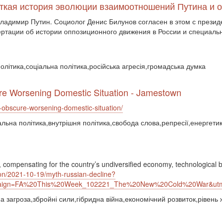
раткая история эволюции взаимоотношений Путина и 
Владимир Путин. Социолог Денис Билунов согласен в этом с през
ртации об истории оппозиционного движения в России и специальн
олітика,соціальна політика,російська агресія,громадська думка
ure Worsening Domestic Situation - Jamestown
s-obscure-worsening-domestic-situation/
альна політика,внутрішня політика,свобода слова,репресії,енергетик
h, compensating for the country’s undiversified economy, technological 
tion/2021-10-19/myth-russian-decline?
ampaign=FA%20This%20Week_102221_The%20New%20Cold%20War&u
 загроза,збройні сили,гібридна війна,економічний розвиток,рівень