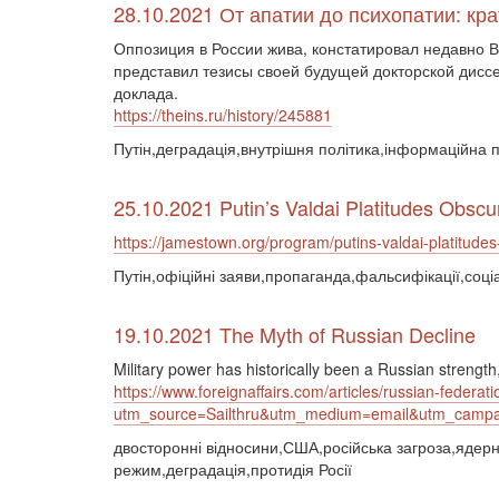
28.10.2021 От апатии до психопатии: к
Оппозиция в России жива, констатировал недавно 
представил тезисы своей будущей докторской диссе
доклада.
https://theins.ru/history/245881
Путін,деградація,внутрішня політика,інформаційна п
25.10.2021 Putin’s Valdai Platitudes Obsc
https://jamestown.org/program/putins-valdai-platitude
Путін,офіційні заяви,пропаганда,фальсифікації,соці
19.10.2021 The Myth of Russian Decline
Military power has historically been a Russian strengt
https://www.foreignaffairs.com/articles/russian-federa
utm_source=Sailthru&utm_medium=email&utm_c
двосторонні відносини,США,російська загроза,ядерна
режим,деградація,протидія Росії