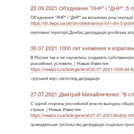
22.09.2021 Об'єднання "ЛНР" і "ДНР": 5 
Об'єднання "ЛНР" і "ДНР" на восьмому році окупації
https://dn.depo.ua/ukr/dn/obednannya-lnr-i-dnr-5-pr
окуповані території,Донбас,деградація,російська агр
30.07.2021 1000 лет княжения и кормле
В России так и не научились создавать собственную
российских условиях. | Новые Известия
https://newizv.ru/article/general/30-07-2021/1000-let-
«руський мір»,світогляд,деградація
27.07.2021 Дмитрий Михайличенко: "В с
С одной стороны российской власти выгодны общес
стране. | Новые Известия
https://newizv.ru/article/general/27-07-2021/dmitriy-m
громадянське суспільство,деградація,соціальні прог