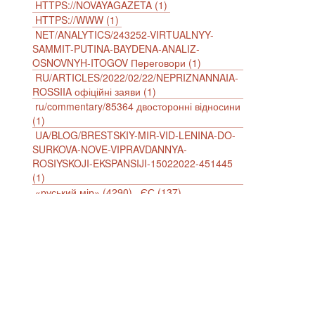
HTTPS://NOVAYAGAZETA (1)
HTTPS://WWW (1)
NET/ANALYTICS/243252-VIRTUALNYY-
SAMMIT-PUTINA-BAYDENA-ANALIZ-
OSNOVNYH-ITOGOV Переговори (1)
RU/ARTICLES/2022/02/22/NEPRIZNANNAIA-
ROSSIIA офіційні заяви (1)
ru/commentary/85364 двосторонні відносини
(1)
UA/BLOG/BRESTSKIY-MIR-VID-LENINA-DO-
SURKOVA-NOVE-VIPRAVDANNYA-
ROSIYSKOJI-EKSPANSIJI-15022022-451445
(1)
«руський мір» (4290)
ЄС (137)
імперіалізм (38)
інформаційна безпека (2)
інформаційна війна (3847)
інформаційна політика (903)
інцидент (1246)
іслам (510)
історія (4811)
агресія (2)
антиамериканізм (1188)
антисемітизм (1)
АРК (7225)
Афганістан (14)
біженці (126)
Білорусь (111)
безпека (2)