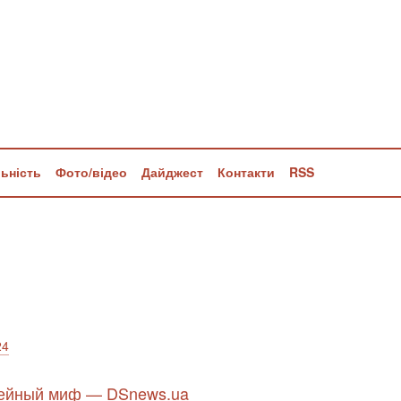
льність
Фото/відео
Дайджест
Контакти
RSS
24
ужейный миф — DSnews.ua