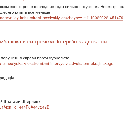
ском военторге, в последние годы сильно потускнел. Несмотря на
щих его купить все меньше
undervaffey-kak-umiraet-rossiyskiy-oruzheynyy-mif-16022022-451479
мбалюка в екстремізмі. Інтерв’ю з адвокатом
 порушення справи проти журналіста
ana-cimbalyuka-v-ekstremizmi-intervyu-z-advokatom-ukrajinskogo-
градація
ный Штатами Штирлиц?
8831§ion_id=444F8A447242B