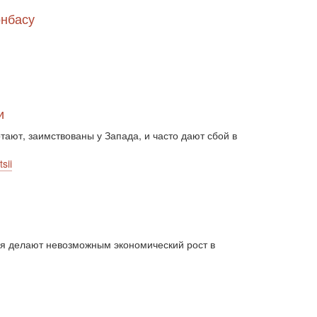
двосторонні відносини (13789)
онбасу
двосторонні стосунки (1084)
двостороння торгівля (360)
дезінтеграція (294)
демографія (766)
демократ (1)
демократія (2000)
День Перемоги (269)
державний устрій (46)
дипломатичні стосунки (1555)
и
договори та домовленості (2090)
тают, заимствованы у Запада, и часто дают сбой в
Донбас (7792)
Друга світова (901)
економіка (19)
економічні прогноз (1)
sii
економічні прогнози (12339)
економічна криза (2887)
економічна політика (7372)
економічна стратегія (1793)
економічний (1)
економічний розвиток (8656)
ния делают невозможным экономический рост в
експансія (1315)
еміграція (143)
енергетика (8052)
загострення (1)
загострення відносин (2)
загострення конфлікту (2)