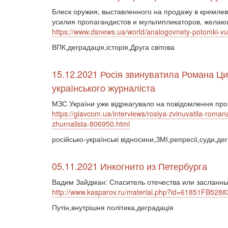
Блеск оружия, выставленного на продажу в кремлев
усилия пропагандистов и мультипликаторов, желаю
https://www.dsnews.ua/world/analogovnety-potomki-v
ВПК,деградація,історія,Друга світова
15.12.2021 Росія звинуватила Романа Ци
українського журналіста
МЗС України уже відреагувало на повідомлення про
https://glavcom.ua/interviews/rosiya-zvinuvatila-rom
zhurnalista-806950.html
російсько-українські відносини,ЗМІ,репресії,суди,де
05.11.2021 Инкогнито из Петербурга
Вадим Зайдман: Спаситель отечества или заслан
http://www.kasparov.ru/material.php?id=61851FB52
Путін,внутрішня політика,деградація