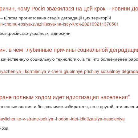
причин, чому Росія зважилася на цей крок – новини Д
 – цілком прогнозована стадія деградації цих територій
ichin-chomu-rosiya-zvazhilasya-na-tsey-krok-202109211370501
есія,російсько-українські відносини
ния: в чем глубинные причины социальной деградаци
 качественную социальную технологию, а те, что более-менее рабо
knyazheniya-i-kormleniya-v-chem-glubinnye-prichiny-sotsialnoy-degradat
тране полным ходом идет идиотизация населения"
твенные апатия и безразличие избирателя, но с другой, эти явле
ihaylichenko-v-strane-polnym-hodom-idet-idiotizatsiya-naseleniya
нози