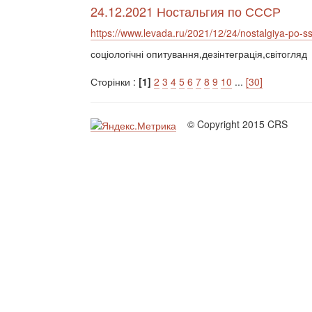
24.12.2021 Ностальгия по СССР
https://www.levada.ru/2021/12/24/nostalgiya-po-ss
соціологічні опитування,дезінтеграція,світогляд
Сторінки :
[1]
2
3
4
5
6
7
8
9
10
...
[30]
© Copyright 2015 CRS