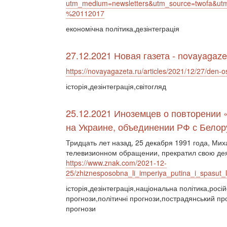
utm_medium=newsletters&utm_source=twofa&
%20112017
економічна політика,дезінтеграція
27.12.2021 Новая газета - novayagaze
https://novayagazeta.ru/articles/2021/12/27/den-
історія,дезінтеграція,світогляд
25.12.2021 Иноземцев о повторении
на Украине, объединении РФ с Белор
Тридцать лет назад, 25 декабря 1991 года, М
телевизионном обращении, прекратил свою де
https://www.znak.com/2021-12-
25/zhiznesposobna_li_imperiya_putina_i_spasut_
історія,дезінтеграція,національна політика,росі
прогнози,політичні прогнози,пострадянський про
прогнози