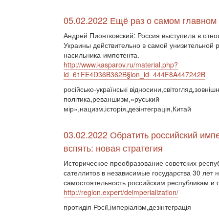
05.02.2022 Ещё раз о самом главном
Андрей Пионтковский: Россия выступила в отн
Украины действительно в самой унизительной 
насильника-импотента.
http://www.kasparov.ru/material.php?
id=61FE4D36B362B§ion_id=444F8A447242B
російсько-українські відносини,світогляд,зовніш
політика,реваншизм,«руський
мір»,нацизм,історія,дезінтеграція,Китай
03.02.2022 Обратить российский имп
вспять: новая стратегия
Историческое преобразование советских респу
сателлитов в независимые государства 30 лет 
самостоятельность российским республикам и 
http://region.expert/deimperialization/
протидія Росії,імперіалізм,дезінтеграція