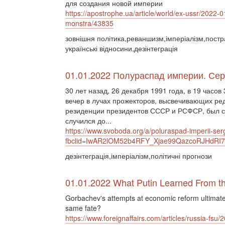
для создания новой империи
https://apostrophe.ua/article/world/ex-ussr/2022-
monstra/43835
зовнішня політика,реваншизм,імперіалізм,постр
українські відносини,дезінтеграція
01.01.2022 Полураспад империи. Сер
30 лет назад, 26 декабря 1991 года, в 19 часов 
вечер в лучах прожекторов, высвечивающих ред
резиденции президентов СССР и РСФСР, был с
случился до...
https://www.svoboda.org/a/poluraspad-imperii-
fbclid=IwAR2lOM52b4RFY_Xjae99QazcoRJHdR
дезінтеграція,імперіалізм,політичні прогнози
01.01.2022 What Putin Learned From th
Gorbachev's attempts at economic reform ultimatel
same fate?
https://www.foreignaffairs.com/articles/russia-fsu