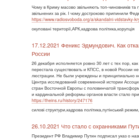
Чому в Криму масово звільняють топ-чиновників та 
звільнених за рік. І чому достроково припинили Фе
https://www.radiosvoboda.org/a/skandalni-vidstavky-
окуповані території,АРК,кадрова політика,корупція
17.12.2021 Феникс Эдмундович. Как отк
России
26 декабря исполняется ровно 30 лет с тех пор, к
перестала существовать и КПСС, в новой России н
люстрации. Не были учреждены и принципиально но
Центра исследований современной истории Ассоци
стран Восточной Европы с половинчатой трансформ
и кардинальной реформы органов власти стало при
https://theins.ru/history/247176
силові структури,кадрова політика,путінський режим
26.10.2021 Что стало с охранниками Пут
Президент РФ Владимир Путин подписал указ о на