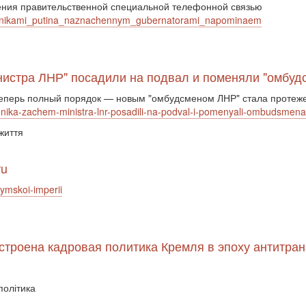
ения правительственной специальной телефонной связью
rannikami_putina_naznachennym_gubernatorami_napominaem
инистра ЛНР" посадили на подвал и поменяли "омбу
теперь полный порядок — новым "омбудсменом ЛНР" стала протеже
chnika-zachem-ministra-lnr-posadili-na-podval-i-pomenyali-ombudsme
 життя
ru
rymskoi-imperii
устроена кадровая политика Кремля в эпоху антитран
політика