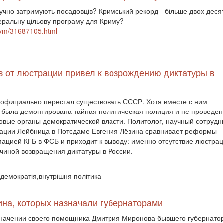
гучно затримують посадовців? Кримський рекорд - більше двох десят
деральну цільову програму для Криму?
krym/31687105.html
аз от люстрации привел к возрождению диктатуры в
ак официально перестал существовать СССР. Хотя вместе с ним
е была демонтирована тайная политическая полиция и не проведе
вые органы демократической власти. Политолог, научный сотрудн
ации Лейбница в Потсдаме Евгения Лёзина сравнивает реформы
ацией КГБ в ФСБ и приходит к выводу: именно отсутствие люстра
чиной возвращения диктатуры в России.
,демократія,внутрішня політика
ина, которых назначали губернаторами
значении своего помощника Дмитрия Миронова бывшего губернато