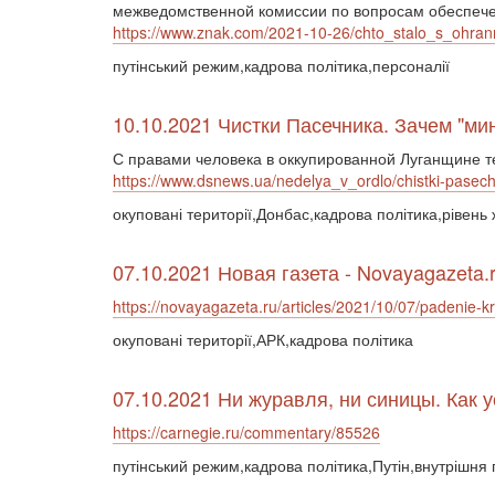
межведомственной комиссии по вопросам обеспеч
https://www.znak.com/2021-10-26/chto_stalo_s_oh
путінський режим,кадрова політика,персоналії
10.10.2021 Чистки Пасечника. Зачем "м
С правами человека в оккупированной Луганщине 
https://www.dsnews.ua/nedelya_v_ordlo/chistki-pase
окуповані території,Донбас,кадрова політика,рівень
07.10.2021 Новая газета - Novayagazeta.
https://novayagazeta.ru/articles/2021/10/07/padenie-k
окуповані території,АРК,кадрова політика
07.10.2021 Ни журавля, ни синицы. Как 
https://carnegie.ru/commentary/85526
путінський режим,кадрова політика,Путін,внутрішня 