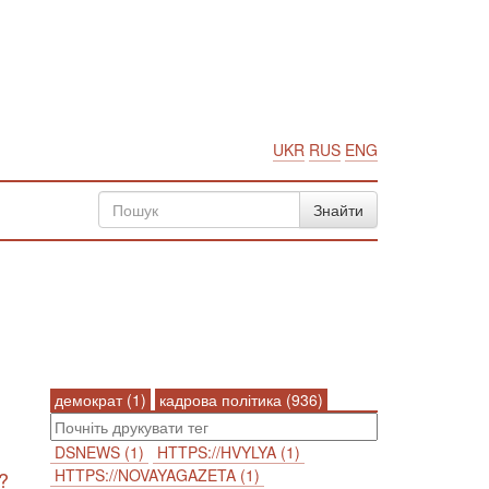
UKR
RUS
ENG
демократ (1)
кадрова політика (936)
DSNEWS (1)
HTTPS://HVYLYA (1)
HTTPS://NOVAYAGAZETA (1)
?