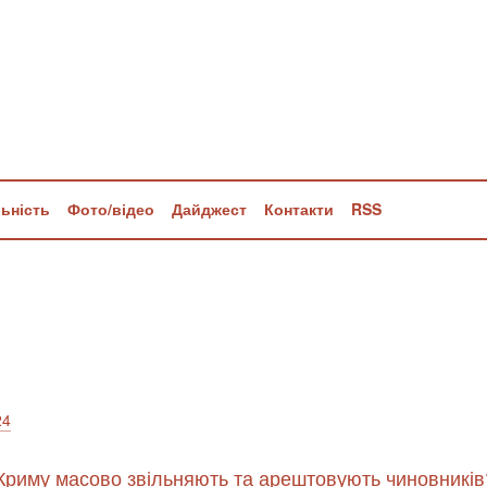
льність
Фото/відео
Дайджест
Контакти
RSS
24
 Криму масово звільняють та арештовують чиновників