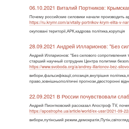
06.10.2021 Виталий Портников: Крымска
Почему российские силовики начали производить ар
https://ru.krymr.com/a/vitaliy-portnikov-krym-elita-v-
окуповані території,АРК,кадрова політика,корупція
28.09.2021 Андрей Илларионов: "Без си
Андрей Илларионов: "Без силового сопротивления 
старший научный сотрудник Центра политики безопа
https://www.svoboda.org/a/andrey-illarionov-bez-silo
вибори,фальсифікації,опозиція,внутрішня політика,п
право,зовнішньополітичні прогнози,двосторонні від
22.09.2021 В России почувствовали слаб
Андрей Пионтковский рассказал Апостроф TV, поче
https://apostrophe.ua/article/world/ex-ussr/2021-09-2
вибори,путінський режим,демократія,Путін,світогляд,