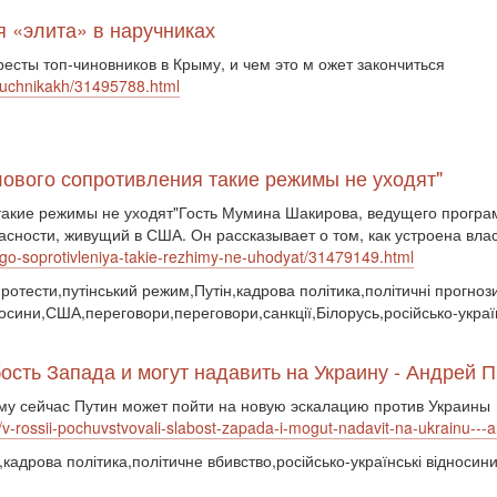
я «элита» в наручниках
есты топ-чиновников в Крыму, и чем это м ожет закончиться
naruchnikakh/31495788.html
лового сопротивления такие режимы не уходят"
такие режимы не уходят"Гость Мумина Шакирова, ведущего програ
сности, живущий в США. Он рассказывает о том, как устроена власт
vogo-soprotivleniya-takie-rezhimy-ne-uhodyat/31479149.html
ротести,путінський режим,Путін,кадрова політика,політичні прогно
носини,США,переговори,переговори,санкції,Білорусь,російсько-украї
ость Запада и могут надавить на Украину - Андрей 
му сейчас Путин может пойти на новую эскалацию против Украины
2/v-rossii-pochuvstvovali-slabost-zapada-i-mogut-nadavit-na-ukrainu---
кадрова політика,політичне вбивство,російсько-українські відносини