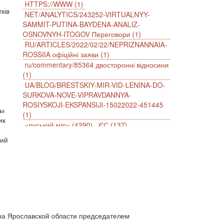
HTTPS://WWW (1)
ків
NET/ANALYTICS/243252-VIRTUALNYY-
SAMMIT-PUTINA-BAYDENA-ANALIZ-
OSNOVNYH-ITOGOV Переговори (1)
RU/ARTICLES/2022/02/22/NEPRIZNANNAIA-
ROSSIIA офіційні заяви (1)
ru/commentary/85364 двосторонні відносини
(1)
UA/BLOG/BRESTSKIY-MIR-VID-LENINA-DO-
SURKOVA-NOVE-VIPRAVDANNYA-
ROSIYSKOJI-EKSPANSIJI-15022022-451445
ны
(1)
ик
«руський мір» (4290)
ЄС (137)
імперіалізм (38)
інформаційна безпека (2)
ций
інформаційна війна (3847)
інформаційна політика (903)
інцидент (1246)
іслам (510)
історія (4811)
агресія (2)
антиамериканізм (1188)
антисемітизм (1)
АРК (7225)
Афганістан (14)
біженці (126)
Білорусь (111)
безпека (2)
ра Ярославской области председателем
безробіття (295)
бюджет (1557)