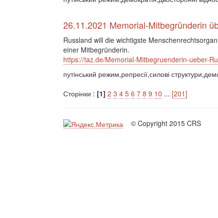
26.11.2021 Memorial-Mitbegründerin übe
Russland will die wichtigste Menschenrechtsorgan
einer Mitbegründerin.
https://taz.de/Memorial-Mitbegruenderin-ueber-R
путінський режим,репресії,силові структури,дем
Сторінки :
[1]
2
3
4
5
6
7
8
9
10
...
[201]
© Copyright 2015 CRS