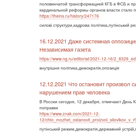
половинчатой трансформацией КГБ в ФСБ и при
кардинальной реформы органов власти стало п
https://theins.ru/history/247176
силові структури,кадрова політика,путінський р
16.12.2021 Даже системная оппозиция
Независимая газета
https://www.ng.ru/editorial/2021-12-16/2_8329_edi
внутрішня політика,демократія,опозиція
12.12.2021 Что остановит произвол 
нарушением прав человека
В России сегодня, 12 декабря, отмечают День 
поправки
https://www.znak.com/2021-12-
12/chto_mozhet_ostanovit_proizvol_silovikov_v_r
путінський режим,демократія,державний устрій,