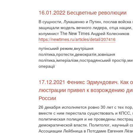
16.01.2022 Бесцветные революции
В сущности, Лукашенко и Путин, послав войска 
защищали модель вечного лидера, отца нации,
колумнист The New Times Андрей Колесников
https://newtimes.ru/articles/detail/207416
путінський режим,внутрішня
політика,протести,демократія,зовнішня
політика,імперіалізм,пострадянський простір,ми
операції
17.12.2021 Феникс Эдмундович. Как о
люстрации привел к возрождению ди
России
26 декабря исполняется ровно 30 лет с тех по
вместе с ним перестала существовать и КПСС,
политическая полиция и не проведены люстра
демократической власти. Политолог, научный 
Ассоциации Лейбница в Потсдаме Евгения Лёз