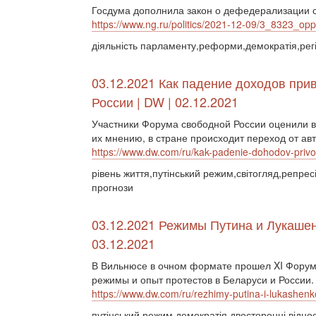
Госдума дополнила закон о дефедерализации 
https://www.ng.ru/politics/2021-12-09/3_8323_opp
діяльність парламенту,реформи,демократія,рег
03.12.2021 Как падение доходов при
России | DW | 02.12.2021
Участники Форума свободной России оценили в
их мнению, в стране происходит переход от ав
https://www.dw.com/ru/kak-padenie-dohodov-privodi
рівень життя,путінський режим,світогляд,репрес
прогнози
03.12.2021 Режимы Путина и Лукашенк
03.12.2021
В Вильнюсе в очном формате прошел XI Форум 
режимы и опыт протестов в Беларуси и России
https://www.dw.com/ru/rezhimy-putina-i-lukashen
путінський режим,демократія,двосторонні відно