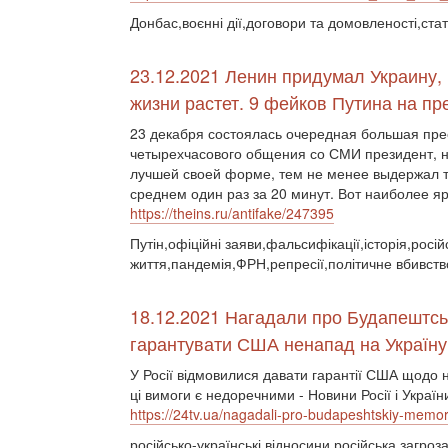
Донбас,воєнні дії,договори та домовленості,ста
23.12.2021 Ленин придумал Украину
жизни растет. 9 фейков Путина на п
23 декабря состоялась очередная большая пре
четырехчасового общения со СМИ президент, 
лучшей своей форме, тем не менее выдержал т
среднем один раз за 20 минут. Вот наиболее 
https://theins.ru/antifake/247395
Путін,офіційні заяви,фальсифікації,історія,росі
життя,пандемія,ФРН,репресії,політичне вбивст
18.12.2021 Нагадали про Будапештсь
гарантувати США ненапад на Україну
У Росії відмовилися давати гарантії США щодо 
ці вимоги є недоречними - Новини Росії і Україн
https://24tv.ua/nagadali-pro-budapeshtskiy-memo
російсько-українські відносини,російська загро