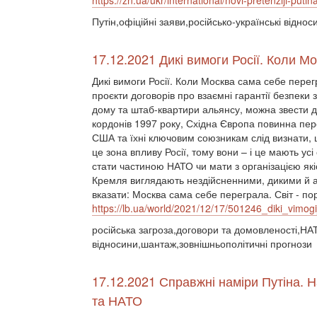
https://zn.ua/ukr/international/novi-pretenziji-put
Путін,офіційні заяви,російсько-українські віднос
17.12.2021 Дикі вимоги Росії. Коли М
Дикі вимоги Росії. Коли Москва сама себе пере
проєкти договорів про взаємні гарантії безпеки 
дому та штаб-квартири альянсу, можна звести д
кордонів 1997 року, Східна Європа повинна пер
США та їхні ключовим союзникам слід визнати, 
це зона впливу Росії, тому вони – і це мають у
стати частиною НАТО чи мати з організацією які
Кремля виглядають нездійсненними, дикими й ал
вказати: Москва сама себе переграла. Світ - пор
https://lb.ua/world/2021/12/17/501246_diki_vimo
російська загроза,договори та домовленості,НА
відносини,шантаж,зовнішньополітичні прогнози
17.12.2021 Справжні наміри Путіна. Н
та НАТО