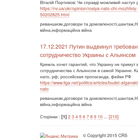
Віталій Портніков: Чи справді можливий наступ р
https://nv.ua/ukr/opinion/rosiya-nato-chi-mozhliviy-
50202825.html
реваншизм,договори та домовленості,шантаж,НА
війна,інформаційна війна
17.12.2021 Путин выдвинул требован
сотрудничество Украины с Альянсом
Кремль хочет гарантий, что Украину не приму
сотрудничества с Альянсом в самой Украине. К
нато, рф, российская пропаганда, фейки РФ
https://www.liga.net/politics/articles/budet-afgans
nato
реваншизм,договори та домовленості,шантаж,НА
війна,інформаційна війна
Сторінки :
[1]
2
3
4
5
6
7
8
9
10
...
[210]
© Copyright 2015 CRS