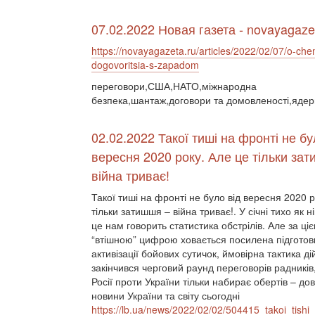
07.02.2022 Новая газета - novayagaze
https://novayagazeta.ru/articles/2022/02/07/o-c
dogovoritsia-s-zapadom
переговори,США,НАТО,міжнародна
безпека,шантаж,договори та домовленості,ядер
02.02.2022 Такої тиші на фронті не бу
вересня 2020 року. Але це тільки за
війна триває!
Такої тиші на фронті не було від вересня 2020 р
тільки затишшя – війна триває!. У січні тихо як н
це нам говорить статистика обстрілів. Але за ці
“втішною” цифрою ховається посилена підготов
активізації бойових сутичок, ймовірна тактика ді
закінчився черговий раунд переговорів радників,
Росії проти України тільки набирає обертів – до
новини України та світу сьогодні
https://lb.ua/news/2022/02/02/504415_takoi_tishi_