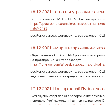
18.12.2021 Торговля угрозами: заче
В отношениях с НАТО и США в России прибегли
https://apostrophe.ua/article/politics/2021-12-18
nato/43493
російська загроза,договори та домовленості,СШ
18.12.2021 «Мир в напряжении»: что 
Обращенное к США и НАТО российское «пригла
на примирение, считает эксперт
https://ru.krymr.com/a/rossiya-zapad-nato-ukrai
російська загроза,договори та домовленості,США
відносини,шантаж,міжнародна безпека,воєнно-п
17.12.2021 Нові претензії Путіна: чого
Витягнувши старі папки з запорошених архівів р
передала Росії закордонні активи колишнього 