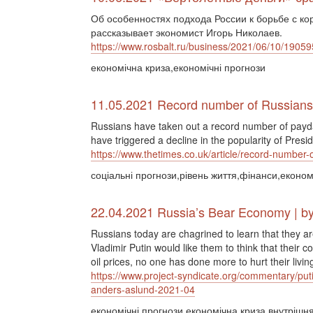
Об особенностях подхода России к борьбе с к
рассказывает экономист Игорь Николаев.
https://www.rosbalt.ru/business/2021/06/10/19059
економічна криза,економічні прогнози
11.05.2021 Record number of Russians 
Russians have taken out a record number of payda
have triggered a decline in the popularity of Presid
https://www.thetimes.co.uk/article/record-number
соціальні прогнози,рівень життя,фінанси,економ
22.04.2021 Russia’s Bear Economy | by
Russians today are chagrined to learn that they 
Vladimir Putin would like them to think that their c
oil prices, no one has done more to hurt their livi
https://www.project-syndicate.org/commentary/put
anders-aslund-2021-04
економічні прогнози,економічна криза,внутрішн