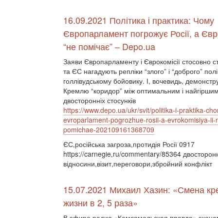
16.09.2021 Політика і практика: Чому
Європарламент погрожує Росії, а Євро
“не помічає” – Depo.ua
Заяви Європарламенту і Єврокомісії стосовно ст
та ЄС нагадують репліки “злого” і “доброго” пол
голлівудському бойовику. І, вочевидь, демонстр
Кремлю “коридор” між оптимальним і найгірши
двосторонніх стосунків
https://www.depo.ua/ukr/svit/politika-i-praktika-ch
evroparlament-pogrozhue-rosii-a-evrokomisiya-ii-
pomichae-202109161368709
ЄС,російська загроза,протидія Росії 0917
https://carnegie,ru/commentary/85364 двосторон
відносини,візит,переговори,збройний конфлікт
15.07.2021 Михаил Хазин: «Смена кр
жизни в 2, 5 раза»
В эфире радио «Комсомольская правда» эконом