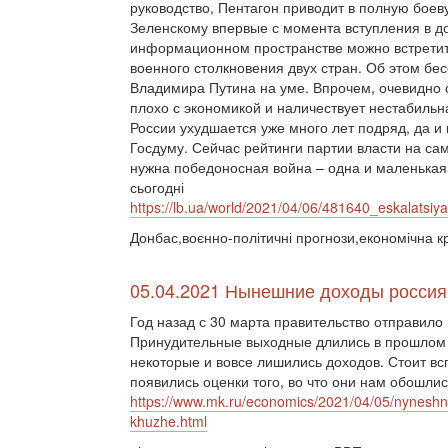
руководство, Пентагон приводит в полную боев
Зеленскому впервые с момента вступления в д
информационном пространстве можно встретит
военного столкновения двух стран. Об этом бесс
Владимира Путина на уме. Впрочем, очевидно о
плохо с экономикой и наличествует нестабильн
России ухудшается уже много лет подряд, да и 
Госдуму. Сейчас рейтинги партии власти на сам
нужна победоносная война – одна и маленькая. С
сьогодні
https://lb.ua/world/2021/04/06/481640_eskalatsiy
Донбас,воєнно-політичні прогнози,економічна к
05.04.2021 Нынешние доходы россиян
Год назад с 30 марта правительство отправил
Принудительные выходные длились в прошлом г
некоторые и вовсе лишились доходов. Стоит вс
появились оценки того, во что они нам обошлис
https://www.mk.ru/economics/2021/04/05/nyneshn
khuzhe.html