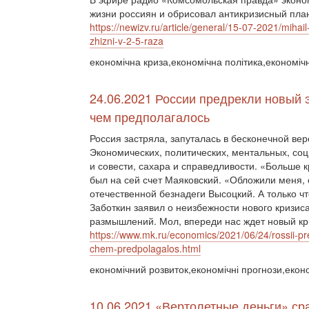
жизни россиян и обрисовал антикризисный план
https://newizv.ru/article/general/15-07-2021/mihai
zhizni-v-2-5-raza
економічна криза,економічна політика,економічн
24.06.2021 России предрекли новый 
чем предполагалось
Россия застряла, запуталась в бесконечной ве
Экономических, политических, ментальных, соц
и совести, сахара и справедливости. «Больше 
был на сей счет Маяковский. «Обложили меня,
отечественной безнадеги Высоцкий. А только 
Заботкин заявил о неизбежности нового кризис
размышлений. Мол, впереди нас ждет новый кри
https://www.mk.ru/economics/2021/06/24/rossii-p
chem-predpolagalos.html
економічний розвиток,економічні прогнози,екон
10.06.2021 «Вертолетные деньги» с