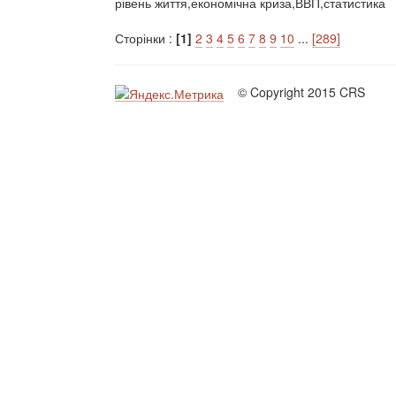
рівень життя,економічна криза,ВВП,статистика
Сторінки :
[1]
2
3
4
5
6
7
8
9
10
...
[289]
© Copyright 2015 CRS