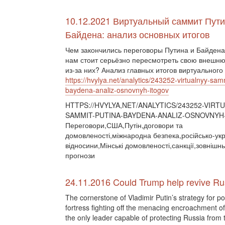
10.12.2021 Виртуальный саммит Пути
Байдена: анализ основных итогов
Чем закончились переговоры Путина и Байден
нам стоит серьёзно пересмотреть свою внешн
из-за них? Анализ главных итогов виртуального
https://hvylya.net/analytics/243252-virtualnyy-sam
baydena-analiz-osnovnyh-itogov
HTTPS://HVYLYA,NET/ANALYTICS/243252-VIRT
SAMMIT-PUTINA-BAYDENA-ANALIZ-OSNOVNYH
Переговори,США,Путін,договори та
домовленості,міжнародна безпека,російсько-укр
відносини,Мінські домовленості,санкції,зовнішнь
прогнози
24.11.2016 Could Trump help revive R
The cornerstone of Vladimir Putin’s strategy for po
fortress fighting off the menacing encroachment o
the only leader capable of protecting Russia from