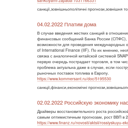
sankciyami-zapada-1031166331
санкції,зовнішньополітичні прогнози,зовнішня то
04.02.2022 Платим дома
В случае введения жестких санкций в отношен
финансовых сообщений Банка России (СПФС), з
возможности для проведения международных опе
of International Finance (IIF). По их мнению, 
связка с аналогичной китайской системой SNAP
первую очередь пострадает торговля, в том чис
проблема актуальна даже в случае, если госст
рыночных поставок топлива в Европу.
https://www.kommersant.ru/doc/5195530
санкції,фінанси,економічні прогнози,зовнішньоп
02.02.2022 Российскую экономику на
Драйверы восстановительного роста российской
самым оптимистичным прогнозам, рост ВВП в 20
https://www.finanz.ru/novosti/aktsii/rossiyskuyu