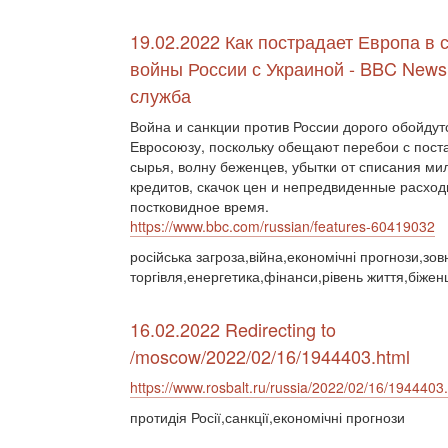
19.02.2022 Как пострадает Европа в 
войны России с Украиной - BBC News
служба
Война и санкции против России дорого обойдут
Евросоюзу, поскольку обещают перебои с пост
сырья, волну беженцев, убытки от списания м
кредитов, скачок цен и непредвиденные расход
постковидное время.
https://www.bbc.com/russian/features-60419032
російська загроза,війна,економічні прогнози,зо
торгівля,енергетика,фінанси,рівень життя,біжен
16.02.2022 Redirecting to
/moscow/2022/02/16/1944403.html
https://www.rosbalt.ru/russia/2022/02/16/1944403
протидія Росії,санкції,економічні прогнози