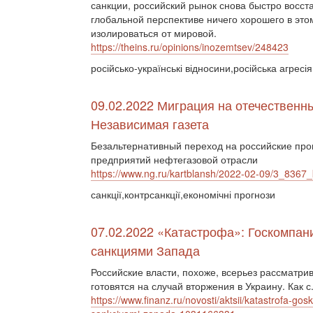
санкции, российский рынок снова быстро восст
глобальной перспективе ничего хорошего в это
изолироваться от мировой.
https://theins.ru/opinions/inozemtsev/248423
російсько-українські відносини,російська агресі
09.02.2022 Миграция на отечественн
Независимая газета
Безальтернативный переход на российские про
предприятий нефтегазовой отрасли
https://www.ng.ru/kartblansh/2022-02-09/3_8367_
санкції,контрсанкції,економічні прогнози
07.02.2022 «Катастрофа»: Госкомпан
санкциями Запада
Российские власти, похоже, всерьез рассматри
готовятся на случай вторжения в Украину. Как с.
https://www.finanz.ru/novosti/aktsii/katastrofa-