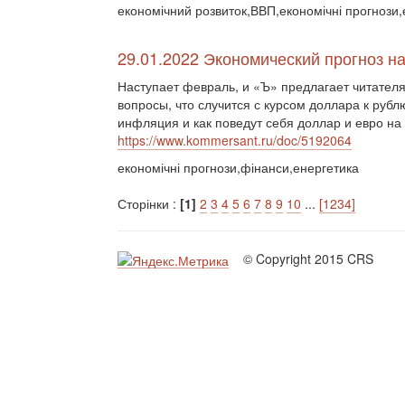
економічний розвиток,ВВП,економічні прогнози,
29.01.2022 Экономический прогноз н
Наступает февраль, и «Ъ» предлагает читателя
вопросы, что случится с курсом доллара к рубл
инфляция и как поведут себя доллар и евро н
https://www.kommersant.ru/doc/5192064
економічні прогнози,фінанси,енергетика
Сторінки :
[1]
2
3
4
5
6
7
8
9
10
...
[1234]
© Copyright 2015 CRS