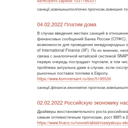
sankciyami-zapada-1031166331
санкції,зовнішньополітичні прогнози,зовнішня то
04.02.2022 Платим дома
В случае введения жестких санкций в отношен
финансовых сообщений Банка России (СПФС), з
возможности для проведения международных опе
of International Finance (IIF). По их мнению, 
связка с аналогичной китайской системой SNAP
первую очередь пострадает торговля, в том чис
проблема актуальна даже в случае, если госст
рыночных поставок топлива в Европу.
https://www.kommersant.ru/doc/5195530
санкції,фінанси,економічні прогнози,зовнішньоп
02.02.2022 Российскую экономику на
Драйверы восстановительного роста российской
самым оптимистичным прогнозам, рост ВВП в 20
https://www.finanz.ru/novosti/aktsii/rossiyskuyu