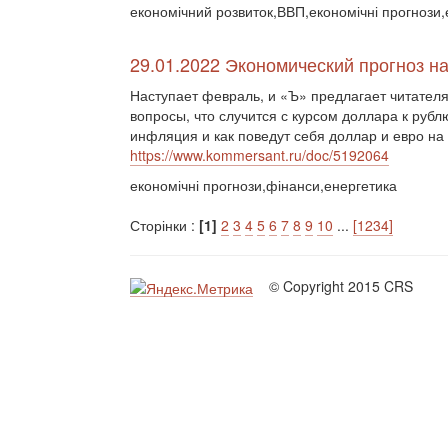
економічний розвиток,ВВП,економічні прогнози,
29.01.2022 Экономический прогноз н
Наступает февраль, и «Ъ» предлагает читателя
вопросы, что случится с курсом доллара к рубл
инфляция и как поведут себя доллар и евро н
https://www.kommersant.ru/doc/5192064
економічні прогнози,фінанси,енергетика
Сторінки :
[1]
2
3
4
5
6
7
8
9
10
...
[1234]
© Copyright 2015 CRS