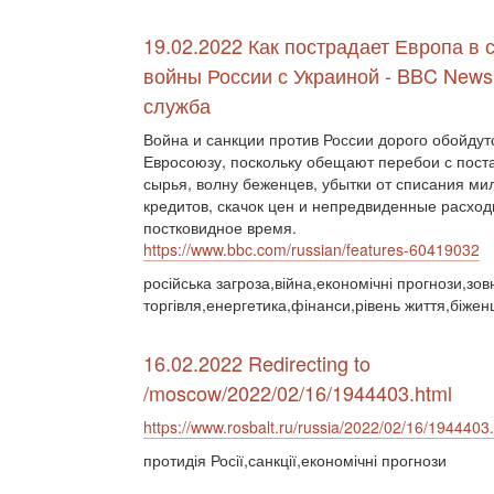
19.02.2022 Как пострадает Европа в 
войны России с Украиной - BBC News
служба
Война и санкции против России дорого обойдут
Евросоюзу, поскольку обещают перебои с пост
сырья, волну беженцев, убытки от списания м
кредитов, скачок цен и непредвиденные расход
постковидное время.
https://www.bbc.com/russian/features-60419032
російська загроза,війна,економічні прогнози,зо
торгівля,енергетика,фінанси,рівень життя,біжен
16.02.2022 Redirecting to
/moscow/2022/02/16/1944403.html
https://www.rosbalt.ru/russia/2022/02/16/1944403
протидія Росії,санкції,економічні прогнози