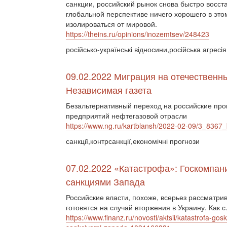
санкции, российский рынок снова быстро восст
глобальной перспективе ничего хорошего в это
изолироваться от мировой.
https://theins.ru/opinions/inozemtsev/248423
російсько-українські відносини,російська агресі
09.02.2022 Миграция на отечественн
Независимая газета
Безальтернативный переход на российские про
предприятий нефтегазовой отрасли
https://www.ng.ru/kartblansh/2022-02-09/3_8367_
санкції,контрсанкції,економічні прогнози
07.02.2022 «Катастрофа»: Госкомпан
санкциями Запада
Российские власти, похоже, всерьез рассматри
готовятся на случай вторжения в Украину. Как с.
https://www.finanz.ru/novosti/aktsii/katastrofa-