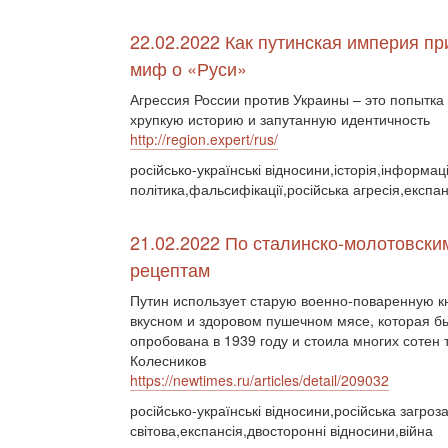
22.02.2022 Как путинская империя п
миф о «Руси»
Агрессия России против Украины – это попытка
хрупкую историю и запутанную идентичность
http://region.expert/rus/
російсько-українські відносини,історія,інформац
політика,фальсифікації,російська агресія,експан
21.02.2022 По сталинско-молотовски
рецептам
Путин использует старую военно-поваренную кн
вкусном и здоровом пушечном мясе, которая б
опробована в 1939 году и стоила многих сотен
Колесников
https://newtimes.ru/articles/detail/209032
російсько-українські відносини,російська загроз
світова,експансія,двосторонні відносини,війна