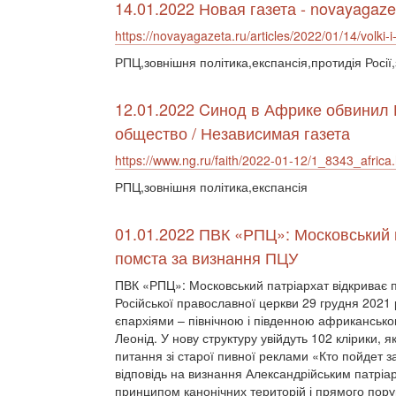
14.01.2022 Новая газета - novayagaze
https://novayagazeta.ru/articles/2022/01/14/volki-i
РПЦ,зовнішня політика,експансія,протидія Росії,
12.01.2022 Cинод в Африке обвинил 
общество / Независимая газета
https://www.ng.ru/faith/2022-01-12/1_8343_africa
РПЦ,зовнішня політика,експансія
01.01.2022 ПВК «РПЦ»: Московський п
помста за визнання ПЦУ
ПВК «РПЦ»: Московський патріархат відкриває 
Російської православної церкви 29 грудня 2021
єпархіями – північною і південною африкансько
Леонід. У нову структуру увійдуть 102 клірики, 
питання зі старої пивної реклами «Кто пойдет з
відповідь на визнання Александрійським патрі
принципом канонічних територій і прямого пору