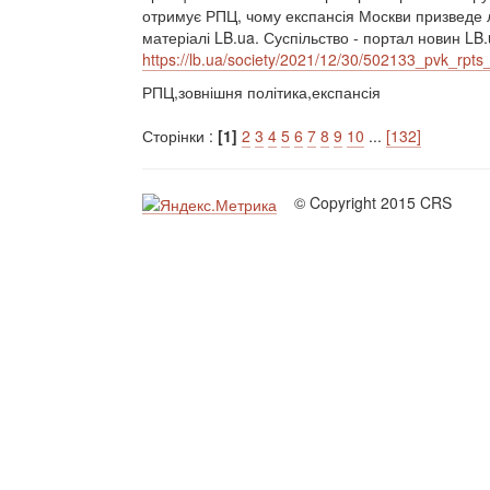
отримує РПЦ, чому експансія Москви призведе л
матеріалі LB.ua. Суспільство - портал новин LB.
https://lb.ua/society/2021/12/30/502133_pvk_rpts
РПЦ,зовнішня політика,експансія
Сторінки :
[1]
2
3
4
5
6
7
8
9
10
...
[132]
© Copyright 2015 CRS