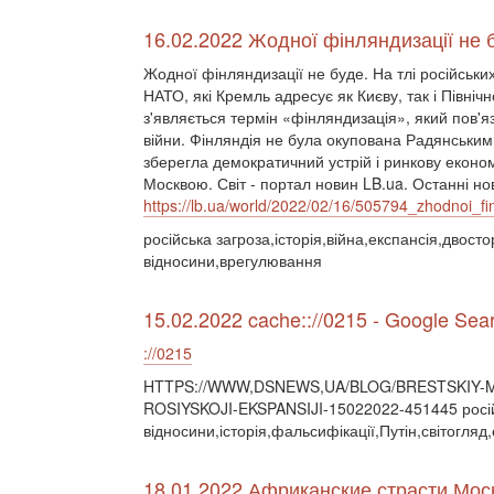
16.02.2022 Жодної фінляндизації не 
Жодної фінляндизації не буде. На тлі російських
НАТО, які Кремль адресує як Києву, так і Півні
з'являється термін «фінляндизація», який пов'яз
війни. Фінляндія не була окупована Радянським 
зберегла демократичний устрій і ринкову економ
Москвою. Світ - портал новин LB.ua. Останні нов
https://lb.ua/world/2022/02/16/505794_zhodnoi_fi
російська загроза,історія,війна,експансія,двосто
відносини,врегулювання
15.02.2022 cache:://0215 - Google Sea
://0215
HTTPS://WWW,DSNEWS,UA/BLOG/BRESTSKIY-M
ROSIYSKOJI-EKSPANSIJI-15022022-451445 росій
відносини,історія,фальсифікації,Путін,світогля
18.01.2022 Африканские страсти Моск