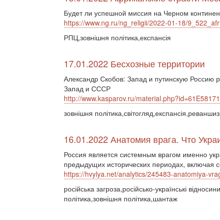
Будет ли успешной миссия на Черном континен
https://www.ng.ru/ng_religii/2022-01-18/9_522_afr
РПЦ,зовнішня політика,експансія
17.01.2022 Бесхозные территории
Александр Скобов: Запад и путинскую Россию р
Запад и СССР
http://www.kasparov.ru/material.php?id=61E58
зовнішня політика,світогляд,експансія,реваншиз
16.01.2022 Анатомия врага. Что Укра
Россия является системным врагом именно укра
предыдущих исторических периодах, включая 
https://hvylya.net/analytics/245483-anatomiya-vra
російська загроза,російсько-українські відносин
політика,зовнішня політика,шантаж