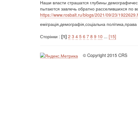
Наши власти страшатся глубины демографическ
пытаются завлечь обратно расселившихся по в
https://www.rosbalt.ru/blogs/2021/09/23/1922629.
еміграція,демографія,соціальна політика,прав
Сторінки :
[1]
2
3
4
5
6
7
8
9
10
...
[15]
© Copyright 2015 CRS