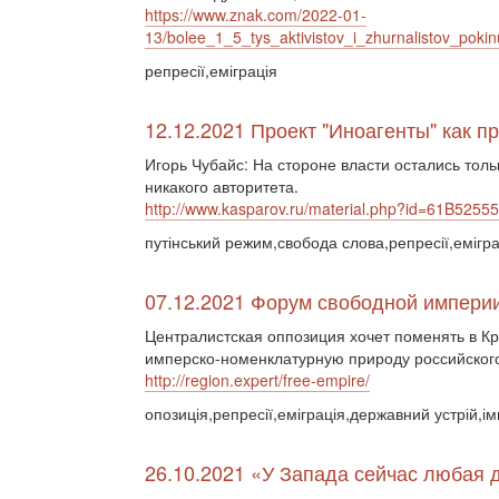
https://www.znak.com/2022-01-
13/bolee_1_5_tys_aktivistov_i_zhurnalistov_pokin
репресії,еміграція
12.12.2021 Проект "Иноагенты" как п
Игорь Чубайс: На стороне власти остались тол
никакого авторитета.
http://www.kasparov.ru/material.php?id=61B52
путінський режим,свобода слова,репресії,емігра
07.12.2021 Форум свободной импери
Централистская оппозиция хочет поменять в К
имперско-номенклатурную природу российского
http://region.expert/free-empire/
опозиція,репресії,еміграція,державний устрій,ім
26.10.2021 «У Запада сейчас любая 