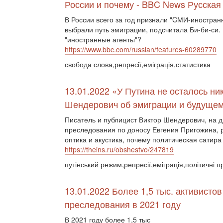
России и почему - BBC News Русская
В России всего за год признали "CМИ-иностран
выбрали путь эмиграции, подсчитала Би-би-си.
"иностранные агенты"?
https://www.bbc.com/russian/features-60289770
свобода слова,репресії,еміграція,статистика
13.01.2022 «У Путина не осталось ни
Шендерович об эмиграции и будущем
Писатель и публицист Виктор Шендерович, на д
преследования по доносу Евгения Пригожина, р
оптика и акустика, почему политическая сатира
https://theins.ru/obshestvo/247819
путінський режим,репресії,еміграція,політичні п
13.01.2022 Более 1,5 тыс. активисто
преследования в 2021 году
В 2021 году более 1,5 тыс