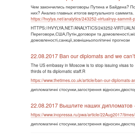
Чем закончились переговоры Путина и Байдена? По
них? Анализ главных итогов виртуального саммита.
https://hvylya.net/analytics/243252-virtualnyy-sammit
HTTPS://HVYLYA,NET/ANALYTICS/243252-VIRTUA
Переговори,США,Путін,договори та домовленості,між
домовленості,санкції,зовнішньополітичні прогнози
22.08.2017 Ban our diplomats and we can’t 
The US embassy in Moscow is to stop issuing visas to Ru
thirds of its diplomatic staff.R
https://www.thetimes.co.uk/article/ban-our-diplomats-a
дипломатичні стосунки,загострення відносин,двосто
22.08.2017 Вышлите наших дипломатов 
https://www.inopressa.ru/pwa/article/22Aug2017/times/
дипломатичні стосунки,загострення відносин,двосто