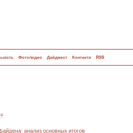
льність
Фото/відео
Дайджест
Контакти
RSS
24
Байдена: анализ основных итогов