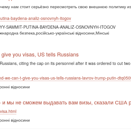
чему нам стоит серьёзно пересмотреть свою внешнюю политику из
-putina-baydena-analiz-osnovnyh-itogov
LNYY-SAMMIT-PUTINA-BAYDENA-ANALIZ-OSNOVNYH-ITOGOV
народна безпека,російсько-українські відносини,Мінські
give you visas, US tells Russians
ssians, citing the cap on its personnel after it was ordered to cut two
nd-we-can-t-give-you-visas-us-tells-russians-lavrov-trump-putin-dtq050
ронні відносини
- и мы не сможем выдавать вам визы, сказали США 
visa.html
ронні відносини