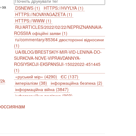
-за
DSNEWS (1)
HTTPS://HVYLYA (1)
HTTPS://NOVAYAGAZETA (1)
HTTPS://WWW (1)
RU/ARTICLES/2022/02/22/NEPRIZNANNAIA-
ROSSIIA офіційні заяви (1)
ru/commentary/85364 двосторонні відносини
(1)
UA/BLOG/BRESTSKIY-MIR-VID-LENINA-DO-
SURKOVA-NOVE-VIPRAVDANNYA-
ROSIYSKOJI-EKSPANSIJI-15022022-451445
(1)
«руський мір» (4290)
ЄС (137)
f2k
імперіалізм (38)
інформаційна безпека (2)
інформаційна війна (3847)
інформаційна політика (903)
інцидент (1246)
іслам (510)
історія (4811)
россиянам
агресія (2)
антиамериканізм (1188)
антисемітизм (1)
АРК (7225)
Афганістан (14)
біженці (126)
Білорусь (111)
безпека (2)
безробіття (295)
бюджет (1557)