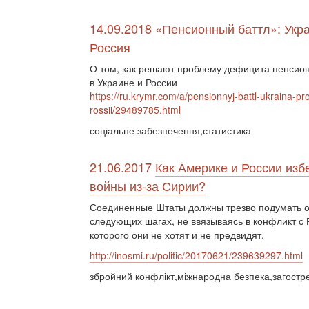
14.09.2018 «Пенсионный баттл»: Укр
Россия
О том, как решают проблему дефицита пенсио
в Украине и России
https://ru.krymr.com/a/pensionnyj-battl-ukraina-pro
rossii/29489785.html
соціальне забезпечення,статистика
21.06.2017
Как Америке и России изб
войны из-за Сирии?
Соединенные Штаты должны трезво подумать о
следующих шагах, не ввязываясь в конфликт с 
которого они не хотят и не предвидят.
http://inosmi.ru/politic/20170621/239639297.html
збройний конфлікт,міжнародна безпека,загостр