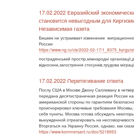
17.02.2022 Евразийский экономическ
становится невыгодным для Киргизии
Независимая газета
Бишкек не устраивает изменение миграционно
России
https://www.ng.ru/cis/2022-02-17/1_8375_kyrgyzs
пострадянський простір,міжнародні організації,
відносини,загострення стосунків,трудова міграц
17.02.2022 Перетягивание ответа
Послу США в Москве Джону Салливану в четвер
передана десятистраничная реакция России на
американской стороны по гарантиям безопаснос
проигнорировал ключевые требования Москвы, 
себя пункты. Москва готова обсуждать некотор
вынужденной отреагировать на несговорчивост
Вторгаться на Украину Россия, однако, как сказ
https://www.kommersant.ru/doc/5218953