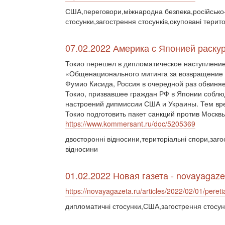
США,переговори,міжнародна безпека,російсько-у
стосунки,загострення стосунків,окуповані терит
07.02.2022 Америка с Японией раску
Токио перешел в дипломатическое наступление
«Общенационального митинга за возвращение 
Фумио Кисида, Россия в очередной раз обвиняе
Токио, призвавшее граждан РФ в Японии соблю
настроений дипмиссии США и Украины. Тем вр
Токио подготовить пакет санкций против Москвы
https://www.kommersant.ru/doc/5205369
двосторонні відносини,територіальні спори,загос
відносини
01.02.2022 Новая газета - novayagaze
https://novayagazeta.ru/articles/2022/02/01/peret
дипломатичні стосунки,США,загострення стосун