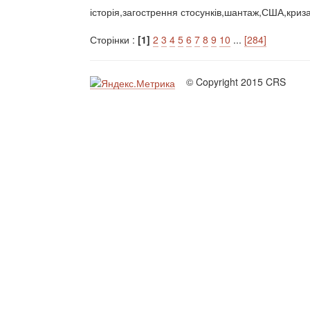
історія,загострення стосунків,шантаж,США,криз
Сторінки :
[1]
2
3
4
5
6
7
8
9
10
...
[284]
© Copyright 2015 CRS