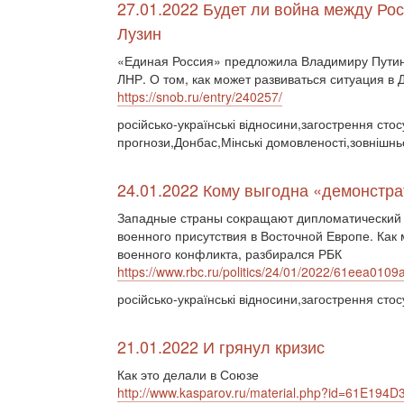
27.01.2022 Будет ли война между Ро
Лузин
«Единая Россия» предложила Владимиру Путин
ЛНР. О том, как может развиваться ситуация в
https://snob.ru/entry/240257/
російсько-українські відносини,загострення стос
прогнози,Донбас,Мінські домовленості,зовнішн
24.01.2022 Кому выгодна «демонстра
Западные страны сокращают дипломатический 
военного присутствия в Восточной Европе. Как 
военного конфликта, разбирался РБК
https://www.rbc.ru/politics/24/01/2022/61eea0
російсько-українські відносини,загострення стос
21.01.2022 И грянул кризис
Как это делали в Союзе
http://www.kasparov.ru/material.php?id=61E1