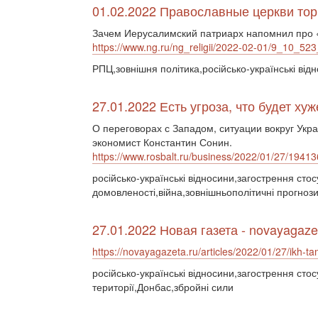
01.02.2022 Православные церкви торг
Зачем Иерусалимский патриарх напомнил про
https://www.ng.ru/ng_religii/2022-02-01/9_10_523
РПЦ,зовнішня політика,російсько-українські від
27.01.2022 Есть угроза, что будет х
О переговорах с Западом, ситуации вокруг Укр
экономист Константин Сонин.
https://www.rosbalt.ru/business/2022/01/27/19413
російсько-українські відносини,загострення стос
домовленості,війна,зовнішньополітичні прогноз
27.01.2022 Новая газета - novayagaze
https://novayagazeta.ru/articles/2022/01/27/ikh-t
російсько-українські відносини,загострення стос
території,Донбас,збройні сили