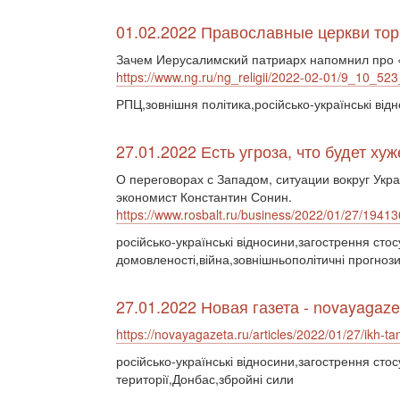
01.02.2022 Православные церкви торг
Зачем Иерусалимский патриарх напомнил про
https://www.ng.ru/ng_religii/2022-02-01/9_10_523
РПЦ,зовнішня політика,російсько-українські від
27.01.2022 Есть угроза, что будет х
О переговорах с Западом, ситуации вокруг Укр
экономист Константин Сонин.
https://www.rosbalt.ru/business/2022/01/27/19413
російсько-українські відносини,загострення стос
домовленості,війна,зовнішньополітичні прогноз
27.01.2022 Новая газета - novayagaze
https://novayagazeta.ru/articles/2022/01/27/ikh-t
російсько-українські відносини,загострення стос
території,Донбас,збройні сили