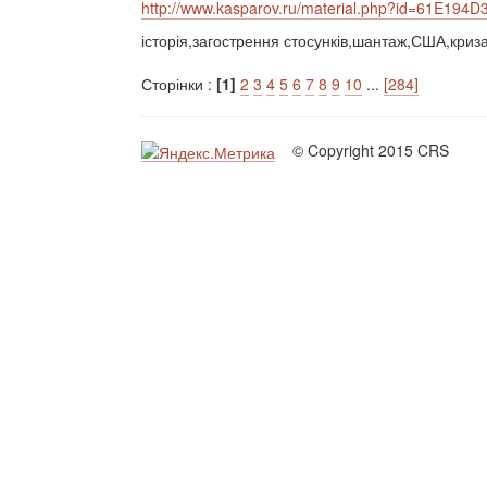
http://www.kasparov.ru/material.php?id=61E1
історія,загострення стосунків,шантаж,США,криз
Сторінки :
[1]
2
3
4
5
6
7
8
9
10
...
[284]
© Copyright 2015 CRS