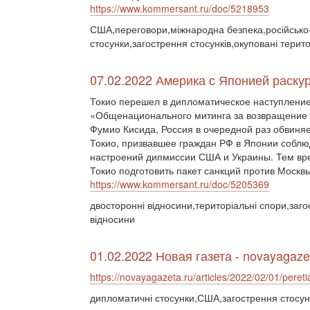
https://www.kommersant.ru/doc/5218953
США,переговори,міжнародна безпека,російсько-у
стосунки,загострення стосунків,окуповані терит
07.02.2022 Америка с Японией раску
Токио перешел в дипломатическое наступление
«Общенационального митинга за возвращение 
Фумио Кисида, Россия в очередной раз обвиняе
Токио, призвавшее граждан РФ в Японии соблю
настроений дипмиссии США и Украины. Тем вр
Токио подготовить пакет санкций против Москвы
https://www.kommersant.ru/doc/5205369
двосторонні відносини,територіальні спори,загос
відносини
01.02.2022 Новая газета - novayagaze
https://novayagazeta.ru/articles/2022/02/01/peret
дипломатичні стосунки,США,загострення стосун