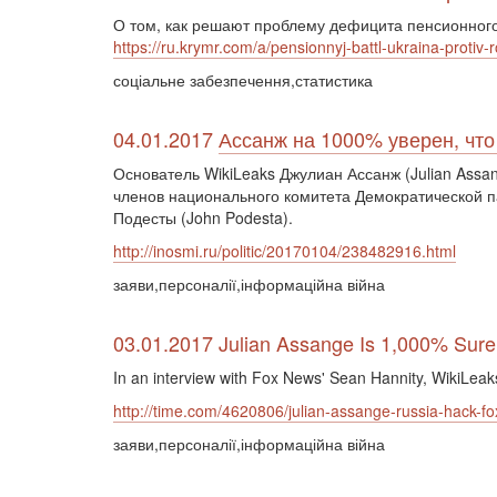
О том, как решают проблему дефицита пенсионного
https://ru.krymr.com/a/pensionnyj-battl-ukraina-protiv-
соціальне забезпечення,статистика
04.01.2017
Ассанж на 1000% уверен, чт
Основатель WikiLeaks Джулиан Ассанж (Julian Assan
членов национального комитета Демократической 
Подесты (John Podesta).
http://inosmi.ru/politic/20170104/238482916.html
заяви,персоналії,інформаційна війна
03.01.2017 Julian Assange Is 1,000% Sure
In an interview with Fox News' Sean Hannity, WikiLea
http://time.com/4620806/julian-assange-russia-hack-fo
заяви,персоналії,інформаційна війна