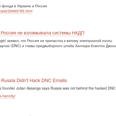
 фонда в Украине и России
rossii/29489785.html
о Россия не взламывала системы НКДП
ge) заявил, что Россия не причастна к взлому электронной почты
партии (DNC) и главы предвыборного штаба Хиллари Клинтон Джон
 Russia Didn't Hack DNC Emails
ks founder Julian Assange says Russia was not behind the hacked DNC
x-hannity/