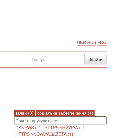
UKR
RUS
ENG
заяви (3)
соціальне забезпечення (1)
DSNEWS (1)
HTTPS://HVYLYA (1)
HTTPS://NOVAYAGAZETA (1)