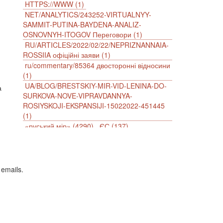
HTTPS://WWW (1)
NET/ANALYTICS/243252-VIRTUALNYY-
SAMMIT-PUTINA-BAYDENA-ANALIZ-
OSNOVNYH-ITOGOV Переговори (1)
RU/ARTICLES/2022/02/22/NEPRIZNANNAIA-
ROSSIIA офіційні заяви (1)
ru/commentary/85364 двосторонні відносини
(1)
UA/BLOG/BRESTSKIY-MIR-VID-LENINA-DO-
а
SURKOVA-NOVE-VIPRAVDANNYA-
ROSIYSKOJI-EKSPANSIJI-15022022-451445
(1)
«руський мір» (4290)
ЄС (137)
імперіалізм (38)
інформаційна безпека (2)
інформаційна війна (3847)
інформаційна політика (903)
інцидент (1246)
іслам (510)
історія (4811)
 emails.
агресія (2)
антиамериканізм (1188)
антисемітизм (1)
АРК (7225)
Афганістан (14)
біженці (126)
Білорусь (111)
безпека (2)
безробіття (295)
бюджет (1557)